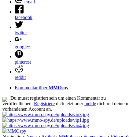
email
facebook
twitter
google+
pinterest
reddit
Kommentar über
MMOspy
Du musst registriert sein um einen Kommentar zu
veröffentlichen.
Registriere
dich jetzt oder
melde
dich mit deinem
vorhandenen Account an.
Navigation:
News
·
Artikel
·
MMObase
·
Screenshots
·
Videos &