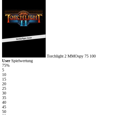
Torchlight 2
MMOspy
75
100
User
Spielwertung
75%
5
10
15
20
25
30
35
40
45
50