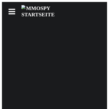
News
Reviews
Games
Videos
MMOwiki