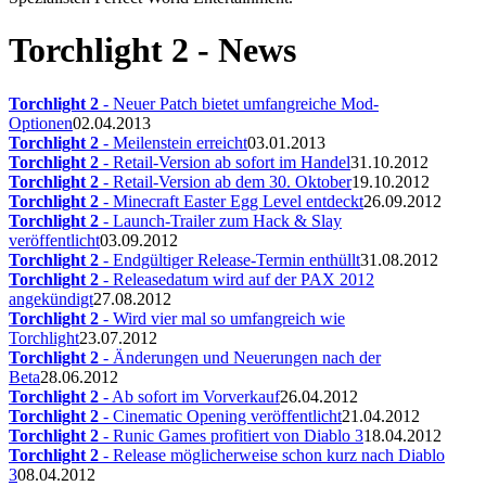
Torchlight 2 - News
Torchlight 2
- Neuer Patch bietet umfangreiche Mod-
Optionen
02.04.2013
Torchlight 2
- Meilenstein erreicht
03.01.2013
Torchlight 2
- Retail-Version ab sofort im Handel
31.10.2012
Torchlight 2
- Retail-Version ab dem 30. Oktober
19.10.2012
Torchlight 2
- Minecraft Easter Egg Level entdeckt
26.09.2012
Torchlight 2
- Launch-Trailer zum Hack & Slay
veröffentlicht
03.09.2012
Torchlight 2
- Endgültiger Release-Termin enthüllt
31.08.2012
Torchlight 2
- Releasedatum wird auf der PAX 2012
angekündigt
27.08.2012
Torchlight 2
- Wird vier mal so umfangreich wie
Torchlight
23.07.2012
Torchlight 2
- Änderungen und Neuerungen nach der
Beta
28.06.2012
Torchlight 2
- Ab sofort im Vorverkauf
26.04.2012
Torchlight 2
- Cinematic Opening veröffentlicht
21.04.2012
Torchlight 2
- Runic Games profitiert von Diablo 3
18.04.2012
Torchlight 2
- Release möglicherweise schon kurz nach Diablo
3
08.04.2012