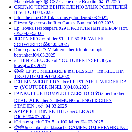
MatchMaking? 😁 CS2 Cache erste Reaktion
04.03.2025
СБЕГАЮ ЧЕРЕЗ ВЕНТИЛЯЦИЮ ЗЛЫХ РОДИТЕЛЕЙ
В SCHO
04.03.2025
Ich habe eine OP Taktik raus gefunden
04.03.2025
Diesen Spieler sollte Riot Games Bannen!
04.03.2025
Lp. Точка Невозврата #29 ПРАВИЛЬНЫЙ ВЫБОР [Тот,
ч&#
04.03.2025
JEDEN SIEG wird der STUFE 50 BRAWLER
SCHWERER! 😱
04.03.2025
Durch ganz GTA V fahren, aber ich bin komplett
betrunken!
04.03.2025
ich BIN ZURÜCK auf YOUTUBER INSEL 3! (zu
krass)
04.03.2025
😆😂 Er ist 1 MILLIARDE mal BESSER - Ich KILL IHN
TROTZDEM!! 🔥
04.03.2025
ICH BIN WIEDER DA aber ER IST AUCH WIEDER DA
💀 (YOUTUBER INSEL 3)
04.03.2025
FANKULTUR KOMPLETT ZERSTÖRT❓GamerBrother
REALTALK über STIMMUNG in ENGLISCHEN
STADIEN.. 😴
04.03.2025
AVIVE ICH BIN RICHTIG SAUER AUF
DICH!!
04.03.2025
iCrimax spielt GTA 5 in 100 Jahren!
04.03.2025
😍😳Jules über die klassiche GAMESCOM ERFAHRUNG!