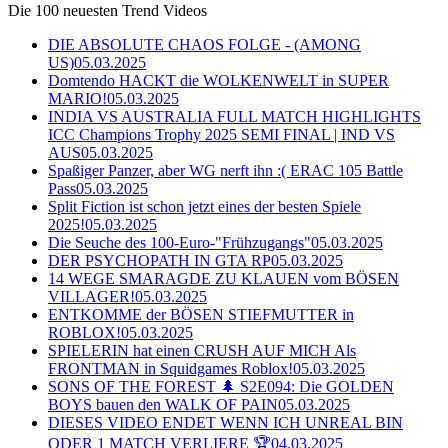
Die 100 neuesten Trend Videos
DIE ABSOLUTE CHAOS FOLGE - (AMONG
US)
05.03.2025
Domtendo HACKT die WOLKENWELT in SUPER
MARIO!
05.03.2025
INDIA VS AUSTRALIA FULL MATCH HIGHLIGHTS
ICC Champions Trophy 2025 SEMI FINAL | IND VS
AUS
05.03.2025
Spaßiger Panzer, aber WG nerft ihn :( ERAC 105 Battle
Pass
05.03.2025
Split Fiction ist schon jetzt eines der besten Spiele
2025!
05.03.2025
Die Seuche des 100-Euro-"Frühzugangs"
05.03.2025
DER PSYCHOPATH IN GTA RP
05.03.2025
14 WEGE SMARAGDE ZU KLAUEN vom BÖSEN
VILLAGER!
05.03.2025
ENTKOMME der BÖSEN STIEFMUTTER in
ROBLOX!
05.03.2025
SPIELERIN hat einen CRUSH AUF MICH Als
FRONTMAN in Squidgames Roblox!
05.03.2025
SONS OF THE FOREST 🌲 S2E094: Die GOLDEN
BOYS bauen den WALK OF PAIN
05.03.2025
DIESES VIDEO ENDET WENN ICH UNREAL BIN
ODER 1 MATCH VERLIERE 🏆
04.03.2025