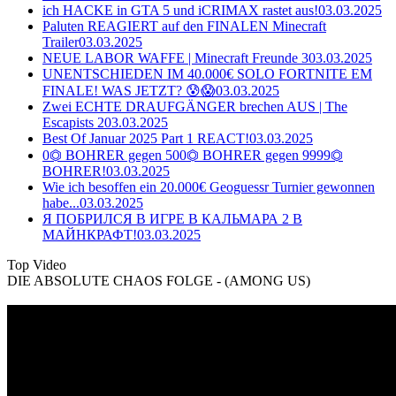
ich HACKE in GTA 5 und iCRIMAX rastet aus!
03.03.2025
Paluten REAGIERT auf den FINALEN Minecraft
Trailer
03.03.2025
NEUE LABOR WAFFE | Minecraft Freunde 3
03.03.2025
UNENTSCHIEDEN IM 40.000€ SOLO FORTNITE EM
FINALE! WAS JETZT? 😰😱
03.03.2025
Zwei ECHTE DRAUFGÄNGER brechen AUS | The
Escapists 2
03.03.2025
Best Of Januar 2025 Part 1 REACT!
03.03.2025
0⏣ BOHRER gegen 500⏣ BOHRER gegen 9999⏣
BOHRER!
03.03.2025
Wie ich besoffen ein 20.000€ Geoguessr Turnier gewonnen
habe...
03.03.2025
Я ПОБРИЛСЯ В ИГРЕ В КАЛЬМАРА 2 В
МАЙНКРАФТ!
03.03.2025
Top Video
DIE ABSOLUTE CHAOS FOLGE - (AMONG US)