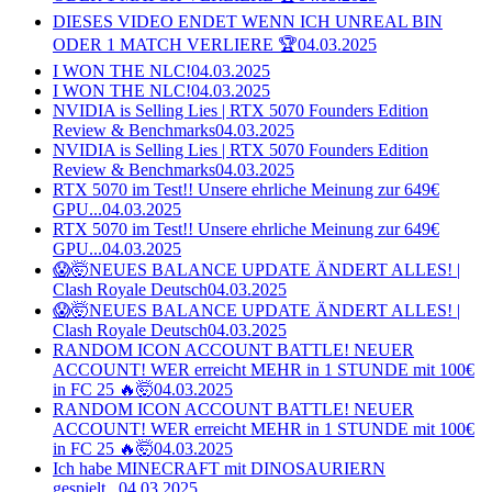
DIESES VIDEO ENDET WENN ICH UNREAL BIN
ODER 1 MATCH VERLIERE 🏆
04.03.2025
I WON THE NLC!
04.03.2025
I WON THE NLC!
04.03.2025
NVIDIA is Selling Lies | RTX 5070 Founders Edition
Review & Benchmarks
04.03.2025
NVIDIA is Selling Lies | RTX 5070 Founders Edition
Review & Benchmarks
04.03.2025
RTX 5070 im Test!! Unsere ehrliche Meinung zur 649€
GPU...
04.03.2025
RTX 5070 im Test!! Unsere ehrliche Meinung zur 649€
GPU...
04.03.2025
😱🤯NEUES BALANCE UPDATE ÄNDERT ALLES! |
Clash Royale Deutsch
04.03.2025
😱🤯NEUES BALANCE UPDATE ÄNDERT ALLES! |
Clash Royale Deutsch
04.03.2025
RANDOM ICON ACCOUNT BATTLE! NEUER
ACCOUNT! WER erreicht MEHR in 1 STUNDE mit 100€
in FC 25 🔥🤯
04.03.2025
RANDOM ICON ACCOUNT BATTLE! NEUER
ACCOUNT! WER erreicht MEHR in 1 STUNDE mit 100€
in FC 25 🔥🤯
04.03.2025
Ich habe MINECRAFT mit DINOSAURIERN
gespielt...
04.03.2025