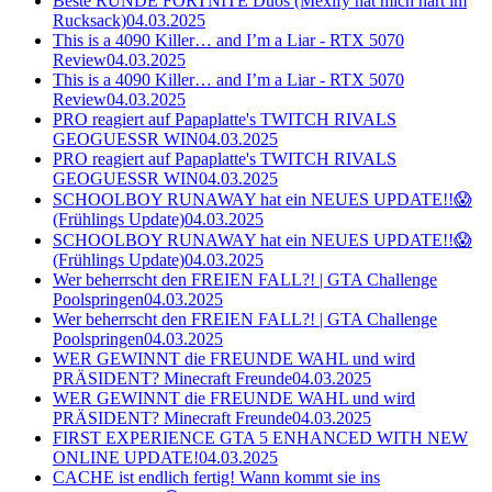
Beste RUNDE FORTNITE Duos (Mexify hat mich hart im
Rucksack)
04.03.2025
This is a 4090 Killer… and I’m a Liar - RTX 5070
Review
04.03.2025
This is a 4090 Killer… and I’m a Liar - RTX 5070
Review
04.03.2025
PRO reagiert auf Papaplatte's TWITCH RIVALS
GEOGUESSR WIN
04.03.2025
PRO reagiert auf Papaplatte's TWITCH RIVALS
GEOGUESSR WIN
04.03.2025
SCHOOLBOY RUNAWAY hat ein NEUES UPDATE!!😱
(Frühlings Update)
04.03.2025
SCHOOLBOY RUNAWAY hat ein NEUES UPDATE!!😱
(Frühlings Update)
04.03.2025
Wer beherrscht den FREIEN FALL?! | GTA Challenge
Poolspringen
04.03.2025
Wer beherrscht den FREIEN FALL?! | GTA Challenge
Poolspringen
04.03.2025
WER GEWINNT die FREUNDE WAHL und wird
PRÄSIDENT? Minecraft Freunde
04.03.2025
WER GEWINNT die FREUNDE WAHL und wird
PRÄSIDENT? Minecraft Freunde
04.03.2025
FIRST EXPERIENCE GTA 5 ENHANCED WITH NEW
ONLINE UPDATE!
04.03.2025
CACHE ist endlich fertig! Wann kommt sie ins