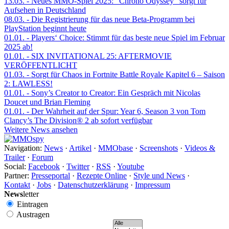
13.03.
- Neues MMO-Spiel 2025: "Chrono Odyssey" sorgt für
Aufsehen in Deutschland
08.03.
- Die Registrierung für das neue Beta-Programm bei
PlayStation beginnt heute
01.01.
- Players‘ Choice: Stimmt für das beste neue Spiel im Februar
2025 ab!
01.01.
- SIX INVITATIONAL 25: AFTERMOVIE
VERÖFFENTLICHT
01.03.
- Sorgt für Chaos in Fortnite Battle Royale Kapitel 6 – Saison
2: LAWLESS!
01.01.
- Sony’s Creator to Creator: Ein Gespräch mit Nicolas
Doucet und Brian Fleming
01.01.
- Der Wahrheit auf der Spur: Year 6, Season 3 von Tom
Clancy’s The Division® 2 ab sofort verfügbar
Weitere News ansehen
Navigation:
News
·
Artikel
·
MMObase
·
Screenshots
·
Videos &
Trailer
·
Forum
Social:
Facebook
·
Twitter
·
RSS
·
Youtube
Partner:
Presseportal
·
Rezepte Online
·
Style und News
·
Kontakt
·
Jobs
·
Datenschutzerklärung
·
Impressum
News
letter
Eintragen
Austragen