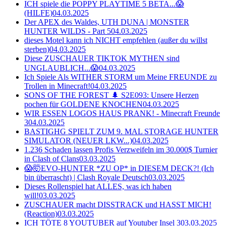
ICH spiele die POPPY PLAYTIME 5 BETA...😱
(HILFE)
04.03.2025
Der APEX des Waldes, UTH DUNA | MONSTER
HUNTER WILDS - Part 5
04.03.2025
dieses Motel kann ich NICHT empfehlen (außer du willst
sterben)
04.03.2025
Diese ZUSCHAUER TIKTOK MYTHEN sind
UNGLAUBLICH...😱
04.03.2025
Ich Spiele Als WITHER STORM um Meine FREUNDE zu
Trollen in Minecraft!
04.03.2025
SONS OF THE FOREST 🌲 S2E093: Unsere Herzen
pochen für GOLDENE KNOCHEN
04.03.2025
WIR ESSEN LOGOS HAUS PRANK! - Minecraft Freunde
3
04.03.2025
BASTIGHG SPIELT ZUM 9. MAL STORAGE HUNTER
SIMULATOR (NEUER LKW...)
04.03.2025
1.236 Schaden lassen Profis Verzweifeln im 30.000$ Turnier
in Clash of Clans
03.03.2025
😱🤯EVO-HUNTER *ZU OP* in DIESEM DECK?! (Ich
bin überrascht) | Clash Royale Deutsch
03.03.2025
Dieses Rollenspiel hat ALLES, was ich haben
will!
03.03.2025
ZUSCHAUER macht DISSTRACK und HASST MICH!
(Reaction)
03.03.2025
ICH TÖTE 8 YOUTUBER auf Youtuber Insel 3
03.03.2025