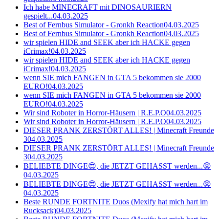
Ich habe MINECRAFT mit DINOSAURIERN
gespielt...
04.03.2025
Best of Fernbus Simulator - Gronkh Reaction
04.03.2025
Best of Fernbus Simulator - Gronkh Reaction
04.03.2025
wir spielen HIDE and SEEK aber ich HACKE gegen
iCrimax!
04.03.2025
wir spielen HIDE and SEEK aber ich HACKE gegen
iCrimax!
04.03.2025
wenn SIE mich FANGEN in GTA 5 bekommen sie 2000
EURO!
04.03.2025
wenn SIE mich FANGEN in GTA 5 bekommen sie 2000
EURO!
04.03.2025
Wir sind Roboter in Horror-Häusern | R.E.P.O
04.03.2025
Wir sind Roboter in Horror-Häusern | R.E.P.O
04.03.2025
DIESER PRANK ZERSTÖRT ALLES! | Minecraft Freunde
3
04.03.2025
DIESER PRANK ZERSTÖRT ALLES! | Minecraft Freunde
3
04.03.2025
BELIEBTE DINGE😍, die JETZT GEHASST werden...😡
04.03.2025
BELIEBTE DINGE😍, die JETZT GEHASST werden...😡
04.03.2025
Beste RUNDE FORTNITE Duos (Mexify hat mich hart im
Rucksack)
04.03.2025