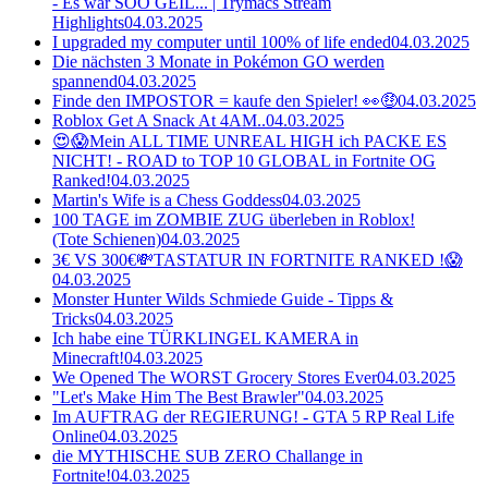
- Es war SOO GEIL... | Trymacs Stream
Highlights
04.03.2025
I upgraded my computer until 100% of life ended
04.03.2025
Die nächsten 3 Monate in Pokémon GO werden
spannend
04.03.2025
Finde den IMPOSTOR = kaufe den Spieler! 👀🤑
04.03.2025
Roblox Get A Snack At 4AM..
04.03.2025
😍😱Mein ALL TIME UNREAL HIGH ich PACKE ES
NICHT! - ROAD to TOP 10 GLOBAL in Fortnite OG
Ranked!
04.03.2025
Martin's Wife is a Chess Goddess
04.03.2025
100 TAGE im ZOMBIE ZUG überleben in Roblox!
(Tote Schienen)
04.03.2025
3€ VS 300€💸TASTATUR IN FORTNITE RANKED !😱
04.03.2025
Monster Hunter Wilds Schmiede Guide - Tipps &
Tricks
04.03.2025
Ich habe eine TÜRKLINGEL KAMERA in
Minecraft!
04.03.2025
We Opened The WORST Grocery Stores Ever
04.03.2025
"Let's Make Him The Best Brawler"
04.03.2025
Im AUFTRAG der REGIERUNG! - GTA 5 RP Real Life
Online
04.03.2025
die MYTHISCHE SUB ZERO Challange in
Fortnite!
04.03.2025