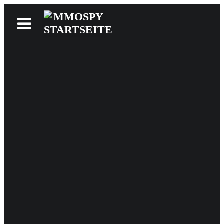
News
Reviews
Games
Videos
MMOwiki