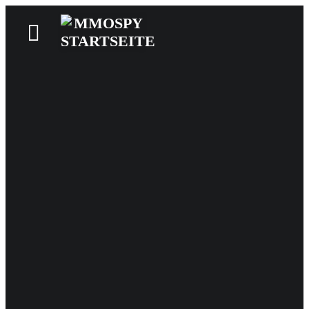
News
Reviews
Games
Videos
MMOwiki