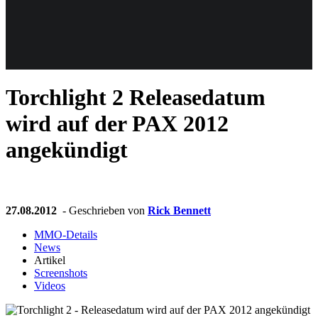
Weiteres
Torchlight 2
Releasedatum
Follow us
wird auf der PAX 2012
angekündigt
27.08.2012
- Geschrieben von
Rick Bennett
Anmelden
MMO-Details
News
Artikel
Screenshots
Videos