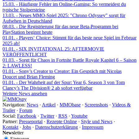
15.03.
- Häufigste Fehler im Online-Gaming: So vermeidest du
typische Stolpersteine
13.03.
- Neues MMO-Spiel 2025: "Chrono Odyssey" sorgt für
Aufsehen in Deutschland
08.03.
- Die Registrierung für das neue Beta-Programm bei
PlayStation beginnt heute
01.01.
- Players‘ Choice: Stimmt für das beste neue Spiel im Februar
2025 ab!
01.01.
- SIX INVITATIONAL 25: AFTERMOVIE
VERÖFFENTLICHT
01.03.
- Sorgt für Chaos in Fortnite Battle Royale Kapitel 6 – Saison
2: LAWLESS!
01.01.
- Sony’s Creator to Creator: Ein Gespräch mit Nicolas
Doucet und Brian Fleming
01.01.
- Der Wahrheit auf der Spur: Year 6, Season 3 von Tom
Clancy’s The Division® 2 ab sofort verfügbar
Weitere News ansehen
Navigation:
News
·
Artikel
·
MMObase
·
Screenshots
·
Videos &
Trailer
·
Forum
Social:
Facebook
·
Twitter
·
RSS
·
Youtube
Partner:
Presseportal
·
Rezepte Online
·
Style und News
·
Kontakt
·
Jobs
·
Datenschutzerklärung
·
Impressum
News
letter
Eintragen