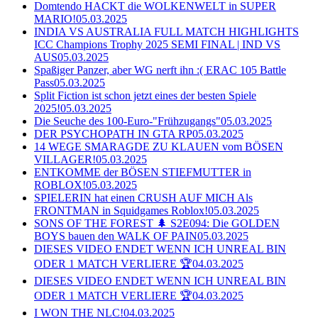
Domtendo HACKT die WOLKENWELT in SUPER
MARIO!
05.03.2025
INDIA VS AUSTRALIA FULL MATCH HIGHLIGHTS
ICC Champions Trophy 2025 SEMI FINAL | IND VS
AUS
05.03.2025
Spaßiger Panzer, aber WG nerft ihn :( ERAC 105 Battle
Pass
05.03.2025
Split Fiction ist schon jetzt eines der besten Spiele
2025!
05.03.2025
Die Seuche des 100-Euro-"Frühzugangs"
05.03.2025
DER PSYCHOPATH IN GTA RP
05.03.2025
14 WEGE SMARAGDE ZU KLAUEN vom BÖSEN
VILLAGER!
05.03.2025
ENTKOMME der BÖSEN STIEFMUTTER in
ROBLOX!
05.03.2025
SPIELERIN hat einen CRUSH AUF MICH Als
FRONTMAN in Squidgames Roblox!
05.03.2025
SONS OF THE FOREST 🌲 S2E094: Die GOLDEN
BOYS bauen den WALK OF PAIN
05.03.2025
DIESES VIDEO ENDET WENN ICH UNREAL BIN
ODER 1 MATCH VERLIERE 🏆
04.03.2025
DIESES VIDEO ENDET WENN ICH UNREAL BIN
ODER 1 MATCH VERLIERE 🏆
04.03.2025
I WON THE NLC!
04.03.2025