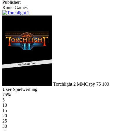
Publisher:
Runic Games
Torchlight 2
MMOspy
75
100
User
Spielwertung
75%
5
10
15
20
25
30