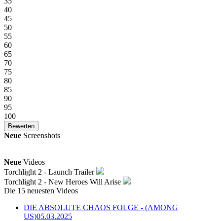
35
40
45
50
55
60
65
70
75
80
85
90
95
100
Neue
Screenshots
Neue
Videos
Torchlight 2 - Launch Trailer
Torchlight 2 - New Heroes Will Arise
Die 15 neuesten Videos
DIE ABSOLUTE CHAOS FOLGE - (AMONG
US)
05.03.2025