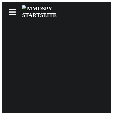
News
Reviews
Games
Videos
MMOwiki