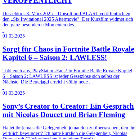
VERÖFFENTLICHT
Düsseldorf, 3. März 2025 – Ubisoft und BLAST veröffentlichten
den „Six Invitational 2025 Aftermovie". Der Kurzfilm widmet sich
den ganz besonderen Momenten des ...
01.03.2025
Sorgt für Chaos in Fortnite Battle Royale
Kapitel 6 – Saison 2: LAWLESS!
Tobt euch aus, PlayStation-Fans! In Fortnite Battle Royale Kapitel
6 – Saison 2: LAWLESS ist jeder Gesetzlose sich selbst der
Nächste. Die Beutejagd erreicht völlig neue ...
01.03.2025
Sony’s Creator to Creator: Ein Gespräch
mit Nicolas Doucet und Brian Fleming
Hattet ihr jemals die Gelegenheit, jemanden zu überraschen, den ihr
wirklich bewundert? Ich hatte kürzlich die Gelegenheit, Nicolas
Doucet mit Glückwünschen (und einer Torte!) ...