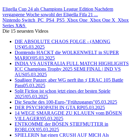
Eligella Cup 24 als Champions League Edition Nachdem
vergangene Woche sowohl der Eligella Fifa 21 ...
Nintendo Switch
PC
PS4
PS5
Xbox One
Xbox One X
Xbox
Series X&S
Die 15 neuesten Videos
DIE ABSOLUTE CHAOS FOLGE - (AMONG
US)
05.03.2025
Domtendo HACKT die WOLKENWELT in SUPER
MARIO!
05.03.2025
INDIA VS AUSTRALIA FULL MATCH HIGHLIGHTS
ICC Champions Trophy 2025 SEMI FINAL | IND VS
AUS
05.03.2025
Spaßiger Panzer, aber WG nerft ihn :( ERAC 105 Battle
Pass
05.03.2025
Split Fiction ist schon jetzt eines der besten Spiele
2025!
05.03.2025
Die Seuche des 100-Euro-"Frühzugangs"
05.03.2025
DER PSYCHOPATH IN GTA RP
05.03.2025
14 WEGE SMARAGDE ZU KLAUEN vom BÖSEN
VILLAGER!
05.03.2025
ENTKOMME der BÖSEN STIEFMUTTER in
ROBLOX!
05.03.2025
SPIELERIN hat einen CRUSH AUF MICH Als