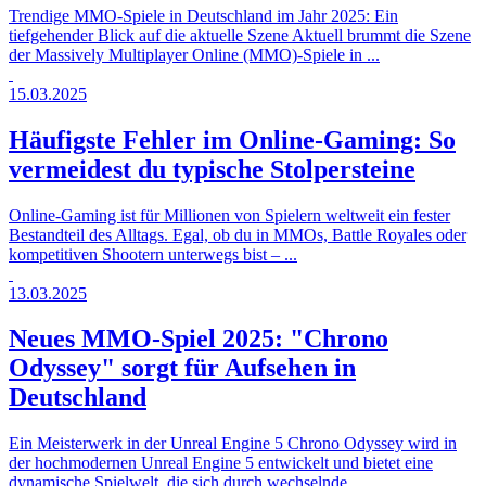
Trendige MMO-Spiele in Deutschland im Jahr 2025: Ein
tiefgehender Blick auf die aktuelle Szene Aktuell brummt die Szene
der Massively Multiplayer Online (MMO)-Spiele in ...
15.03.2025
Häufigste Fehler im Online-Gaming: So
vermeidest du typische Stolpersteine
Online-Gaming ist für Millionen von Spielern weltweit ein fester
Bestandteil des Alltags. Egal, ob du in MMOs, Battle Royales oder
kompetitiven Shootern unterwegs bist – ...
13.03.2025
Neues MMO-Spiel 2025: "Chrono
Odyssey" sorgt für Aufsehen in
Deutschland
Ein Meisterwerk in der Unreal Engine 5 Chrono Odyssey wird in
der hochmodernen Unreal Engine 5 entwickelt und bietet eine
dynamische Spielwelt, die sich durch wechselnde ...