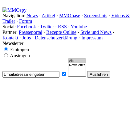
Navigation:
News
·
Artikel
·
MMObase
·
Screenshots
·
Videos &
Trailer
·
Forum
Social:
Facebook
·
Twitter
·
RSS
·
Youtube
Partner:
Presseportal
·
Rezepte Online
·
Style und News
·
Kontakt
·
Jobs
·
Datenschutzerklärung
·
Impressum
News
letter
Eintragen
Austragen