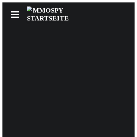
News
Reviews
Games
Videos
MMOwiki