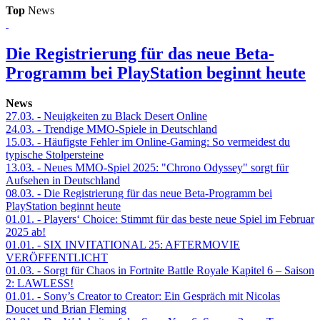
Top
News
Die Registrierung für das neue Beta-
Programm bei PlayStation beginnt heute
News
27.03.
- Neuigkeiten zu Black Desert Online
24.03.
- Trendige MMO-Spiele in Deutschland
15.03.
- Häufigste Fehler im Online-Gaming: So vermeidest du
typische Stolpersteine
13.03.
- Neues MMO-Spiel 2025: "Chrono Odyssey" sorgt für
Aufsehen in Deutschland
08.03.
- Die Registrierung für das neue Beta-Programm bei
PlayStation beginnt heute
01.01.
- Players‘ Choice: Stimmt für das beste neue Spiel im Februar
2025 ab!
01.01.
- SIX INVITATIONAL 25: AFTERMOVIE
VERÖFFENTLICHT
01.03.
- Sorgt für Chaos in Fortnite Battle Royale Kapitel 6 – Saison
2: LAWLESS!
01.01.
- Sony’s Creator to Creator: Ein Gespräch mit Nicolas
Doucet und Brian Fleming