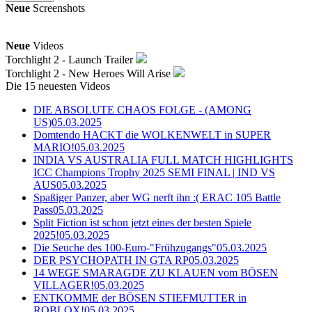
Neue
Screenshots
Neue
Videos
Torchlight 2 - Launch Trailer
Torchlight 2 - New Heroes Will Arise
Die 15 neuesten Videos
DIE ABSOLUTE CHAOS FOLGE - (AMONG
US)
05.03.2025
Domtendo HACKT die WOLKENWELT in SUPER
MARIO!
05.03.2025
INDIA VS AUSTRALIA FULL MATCH HIGHLIGHTS
ICC Champions Trophy 2025 SEMI FINAL | IND VS
AUS
05.03.2025
Spaßiger Panzer, aber WG nerft ihn :( ERAC 105 Battle
Pass
05.03.2025
Split Fiction ist schon jetzt eines der besten Spiele
2025!
05.03.2025
Die Seuche des 100-Euro-"Frühzugangs"
05.03.2025
DER PSYCHOPATH IN GTA RP
05.03.2025
14 WEGE SMARAGDE ZU KLAUEN vom BÖSEN
VILLAGER!
05.03.2025
ENTKOMME der BÖSEN STIEFMUTTER in
ROBLOX!
05.03.2025