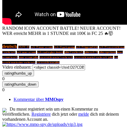
RANDOM ICON ACCOUNT BATTLE! NEUER ACCOUNT!
WER erreicht MEHR in 1 STUNDE mit 100€ in FC 25 🔥🤯
deutsch
EA FC 25
Ea fc 25 pack opening
ea fc 25 neuer account
ea fc 25 tipps und ticks
ea fc 25 was erreicht man
ea fc neuer account
ea fc road to glory deutsch
neuer
1 woche ea fc
julius 1 woche ea fc
julius ea fc 25
julius experiment
account in ea fc
neuer account julius
was erreicht man in 1 woche ea fc
was erreicht man in 1 woche ea fc julius
was
erreicht man in einer woche ea fc
was erreicht man julius
Video einbauen:
0
0
Kommentar über
MMOspy
Du musst registriert sein um einen Kommentar zu
veröffentlichen.
Registriere
dich jetzt oder
melde
dich mit deinem
vorhandenen Account an.