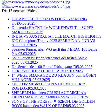
Die 15 neuesten Videos
DIE ABSOLUTE CHAOS FOLGE - (AMONG
US)
05.03.2025
Domtendo HACKT die WOLKENWELT in SUPER
MARIO!
05.03.2025
INDIA VS AUSTRALIA FULL MATCH HIGHLIGHTS
ICC Champions Trophy 2025 SEMI FINAL | IND VS
AUS
05.03.2025
Spaßiger Panzer, aber WG nerft ihn :( ERAC 105 Battle
Pass
05.03.2025
Split Fiction ist schon jetzt eines der besten Spiele
2025!
05.03.2025
Die Seuche des 100-Euro-"Frühzugangs"
05.03.2025
DER PSYCHOPATH IN GTA RP
05.03.2025
14 WEGE SMARAGDE ZU KLAUEN vom BÖSEN
VILLAGER!
05.03.2025
ENTKOMME der BÖSEN STIEFMUTTER in
ROBLOX!
05.03.2025
SPIELERIN hat einen CRUSH AUF MICH Als
FRONTMAN in Squidgames Roblox!
05.03.2025
SONS OF THE FOREST 🌲 S2E094: Die GOLDEN
BOYS bauen den WALK OF PAIN
05.03.2025