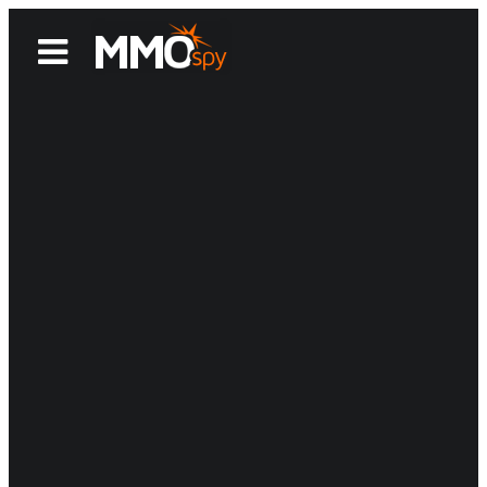
News
Reviews
Games
Videos
MMOwiki