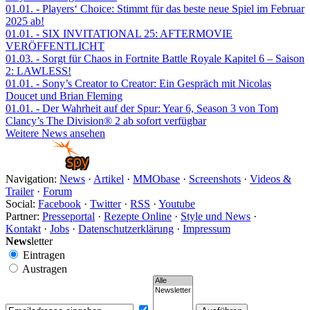
01.01.
- Players‘ Choice: Stimmt für das beste neue Spiel im Februar
2025 ab!
01.01.
- SIX INVITATIONAL 25: AFTERMOVIE
VERÖFFENTLICHT
01.03.
- Sorgt für Chaos in Fortnite Battle Royale Kapitel 6 – Saison
2: LAWLESS!
01.01.
- Sony’s Creator to Creator: Ein Gespräch mit Nicolas
Doucet und Brian Fleming
01.01.
- Der Wahrheit auf der Spur: Year 6, Season 3 von Tom
Clancy’s The Division® 2 ab sofort verfügbar
Weitere News ansehen
Navigation:
News
·
Artikel
·
MMObase
·
Screenshots
·
Videos &
Trailer
·
Forum
Social:
Facebook
·
Twitter
·
RSS
·
Youtube
Partner:
Presseportal
·
Rezepte Online
·
Style und News
·
Kontakt
·
Jobs
·
Datenschutzerklärung
·
Impressum
News
letter
Eintragen
Austragen