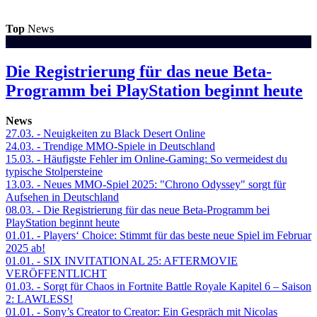
Top
News
Die Registrierung für das neue Beta-
Programm bei PlayStation beginnt heute
News
27.03.
- Neuigkeiten zu Black Desert Online
24.03.
- Trendige MMO-Spiele in Deutschland
15.03.
- Häufigste Fehler im Online-Gaming: So vermeidest du
typische Stolpersteine
13.03.
- Neues MMO-Spiel 2025: "Chrono Odyssey" sorgt für
Aufsehen in Deutschland
08.03.
- Die Registrierung für das neue Beta-Programm bei
PlayStation beginnt heute
01.01.
- Players‘ Choice: Stimmt für das beste neue Spiel im Februar
2025 ab!
01.01.
- SIX INVITATIONAL 25: AFTERMOVIE
VERÖFFENTLICHT
01.03.
- Sorgt für Chaos in Fortnite Battle Royale Kapitel 6 – Saison
2: LAWLESS!
01.01.
- Sony’s Creator to Creator: Ein Gespräch mit Nicolas