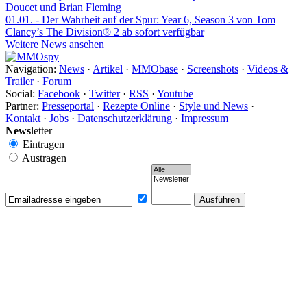
Doucet und Brian Fleming
01.01.
- Der Wahrheit auf der Spur: Year 6, Season 3 von Tom
Clancy’s The Division® 2 ab sofort verfügbar
Weitere News ansehen
Navigation:
News
·
Artikel
·
MMObase
·
Screenshots
·
Videos &
Trailer
·
Forum
Social:
Facebook
·
Twitter
·
RSS
·
Youtube
Partner:
Presseportal
·
Rezepte Online
·
Style und News
·
Kontakt
·
Jobs
·
Datenschutzerklärung
·
Impressum
News
letter
Eintragen
Austragen