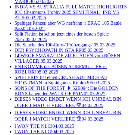
MARIO!
05.03.2025
INDIA VS AUSTRALIA FULL MATCH HIGHLIGHTS
ICC Champions Trophy 2025 SEMI FINAL | IND VS
AUS
05.03.2025
Spaßiger Panzer, aber WG nerft ihn :( ERAC 105 Battle
Pass
05.03.2025
Split Fiction ist schon jetzt eines der besten Spiele
2025!
05.03.2025
Die Seuche des 100-Euro-"Frühzugangs"
05.03.2025
DER PSYCHOPATH IN GTA RP
05.03.2025
14 WEGE SMARAGDE ZU KLAUEN vom BÖSEN
VILLAGER!
05.03.2025
ENTKOMME der BÖSEN STIEFMUTTER in
ROBLOX!
05.03.2025
SPIELERIN hat einen CRUSH AUF MICH Als
FRONTMAN in Squidgames Roblox!
05.03.2025
SONS OF THE FOREST 🌲 S2E094: Die GOLDEN
BOYS bauen den WALK OF PAIN
05.03.2025
DIESES VIDEO ENDET WENN ICH UNREAL BIN
ODER 1 MATCH VERLIERE 🏆
04.03.2025
DIESES VIDEO ENDET WENN ICH UNREAL BIN
ODER 1 MATCH VERLIERE 🏆
04.03.2025
I WON THE NLC!
04.03.2025
I WON THE NLC!
04.03.2025