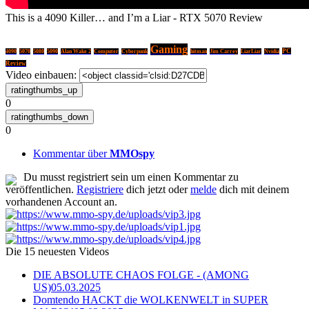
This is a 4090 Killer… and I’m a Liar - RTX 5070 Review
Gaming
PC
4090
5070
5080
5090
Alan Wake 2
Computer
Cyberpunk
hitman
Jim Carrey
LiarLiar
Nvidia
Review
Video einbauen:
0
0
Kommentar über
MMOspy
Du musst registriert sein um einen Kommentar zu
veröffentlichen.
Registriere
dich jetzt oder
melde
dich mit deinem
vorhandenen Account an.
Die 15 neuesten Videos
DIE ABSOLUTE CHAOS FOLGE - (AMONG
US)
05.03.2025
Domtendo HACKT die WOLKENWELT in SUPER