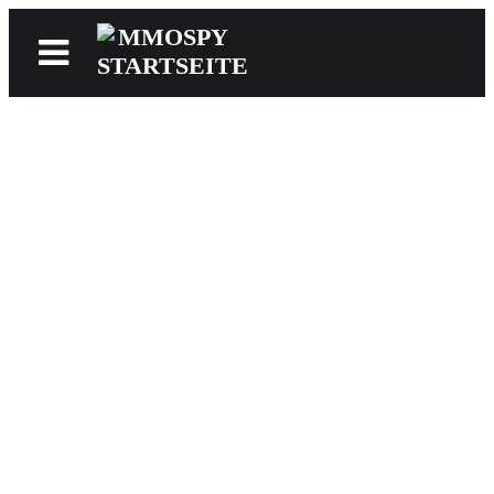
News
Reviews
Games
Videos
MMOwiki