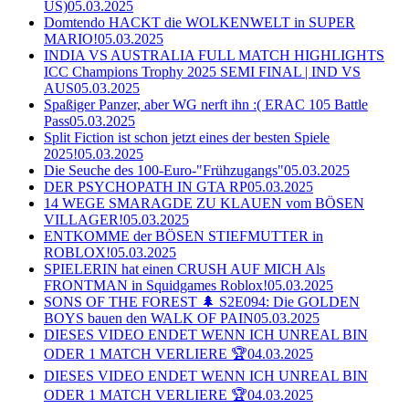
US)
05.03.2025
Domtendo HACKT die WOLKENWELT in SUPER
MARIO!
05.03.2025
INDIA VS AUSTRALIA FULL MATCH HIGHLIGHTS
ICC Champions Trophy 2025 SEMI FINAL | IND VS
AUS
05.03.2025
Spaßiger Panzer, aber WG nerft ihn :( ERAC 105 Battle
Pass
05.03.2025
Split Fiction ist schon jetzt eines der besten Spiele
2025!
05.03.2025
Die Seuche des 100-Euro-"Frühzugangs"
05.03.2025
DER PSYCHOPATH IN GTA RP
05.03.2025
14 WEGE SMARAGDE ZU KLAUEN vom BÖSEN
VILLAGER!
05.03.2025
ENTKOMME der BÖSEN STIEFMUTTER in
ROBLOX!
05.03.2025
SPIELERIN hat einen CRUSH AUF MICH Als
FRONTMAN in Squidgames Roblox!
05.03.2025
SONS OF THE FOREST 🌲 S2E094: Die GOLDEN
BOYS bauen den WALK OF PAIN
05.03.2025
DIESES VIDEO ENDET WENN ICH UNREAL BIN
ODER 1 MATCH VERLIERE 🏆
04.03.2025
DIESES VIDEO ENDET WENN ICH UNREAL BIN
ODER 1 MATCH VERLIERE 🏆
04.03.2025