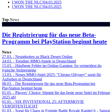
I WON THE NLC!
04.03.2025
I WON THE NLC!
04.03.2025
Top
News
Die Registrierung für das neue Beta-
Programm bei PlayStation beginnt heute
News
27.03.
- Neuigkeiten zu Black Desert Online
24.03.
- Trendige MMO-Spiele in Deutschland
15.03.
- Häufigste Fehler im Online-Gaming: So vermeidest du
typische Stolpersteine
13.03.
- Neues MMO-Spiel 2025: "Chrono Odyssey" sorgt für
Aufsehen in Deutschland
08.03.
- Die Registrierung für das neue Beta-Programm bei
PlayStation beginnt heute
01.01.
- Players‘ Choice: Stimmt für das beste neue Spiel im Februar
2025 ab!
01.01.
- SIX INVITATIONAL 25: AFTERMOVIE
VERÖFFENTLICHT
01.03.
- Sorgt für Chaos in Fortnite Battle Royale Kapitel 6 – Saison