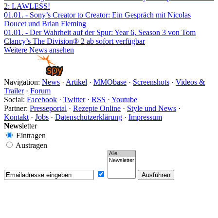
2: LAWLESS!
01.01.
- Sony’s Creator to Creator: Ein Gespräch mit Nicolas
Doucet und Brian Fleming
01.01.
- Der Wahrheit auf der Spur: Year 6, Season 3 von Tom
Clancy’s The Division® 2 ab sofort verfügbar
Weitere News ansehen
Navigation:
News
·
Artikel
·
MMObase
·
Screenshots
·
Videos &
Trailer
·
Forum
Social:
Facebook
·
Twitter
·
RSS
·
Youtube
Partner:
Presseportal
·
Rezepte Online
·
Style und News
·
Kontakt
·
Jobs
·
Datenschutzerklärung
·
Impressum
News
letter
Eintragen
Austragen