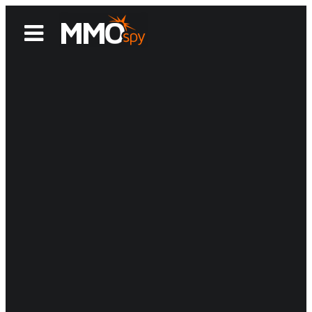
News
Reviews
Games
Videos
MMOwiki