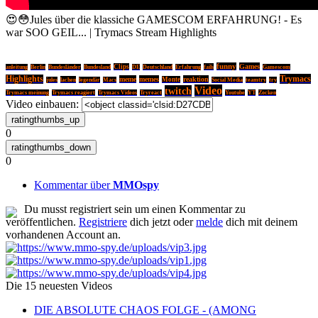
😍😳Jules über die klassiche GAMESCOM ERFAHRUNG! - Es
war SOO GEIL... | Trymacs Stream Highlights
funny
Games
Clips
fails
anleitung
Berlin
Bundesländer
Bundesland
DE
Deutschland
Erfahrung
Gamescom
Trymacs
Highlights
meme
memes
reaktion
lachen
Monte
jules
legendär
Macs
Social Media
teamtry
try
Video
twitch
Trymacs meinung
Trymacs reagiert
Trymacs Videos
Tryreact
Youtube
YT
Zocken
Video einbauen:
0
0
Kommentar über
MMOspy
Du musst registriert sein um einen Kommentar zu
veröffentlichen.
Registriere
dich jetzt oder
melde
dich mit deinem
vorhandenen Account an.
Die 15 neuesten Videos
DIE ABSOLUTE CHAOS FOLGE - (AMONG