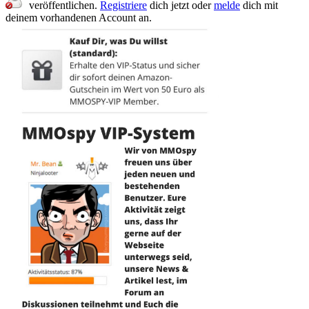
veröffentlichen.
Registriere
dich jetzt oder
melde
dich mit
deinem vorhandenen Account an.