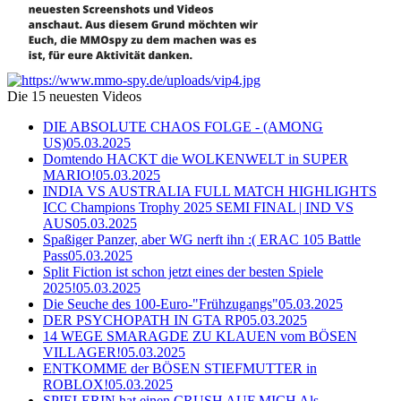
Die 15 neuesten Videos
DIE ABSOLUTE CHAOS FOLGE - (AMONG
US)
05.03.2025
Domtendo HACKT die WOLKENWELT in SUPER
MARIO!
05.03.2025
INDIA VS AUSTRALIA FULL MATCH HIGHLIGHTS
ICC Champions Trophy 2025 SEMI FINAL | IND VS
AUS
05.03.2025
Spaßiger Panzer, aber WG nerft ihn :( ERAC 105 Battle
Pass
05.03.2025
Split Fiction ist schon jetzt eines der besten Spiele
2025!
05.03.2025
Die Seuche des 100-Euro-"Frühzugangs"
05.03.2025
DER PSYCHOPATH IN GTA RP
05.03.2025
14 WEGE SMARAGDE ZU KLAUEN vom BÖSEN
VILLAGER!
05.03.2025
ENTKOMME der BÖSEN STIEFMUTTER in
ROBLOX!
05.03.2025
SPIELERIN hat einen CRUSH AUF MICH Als