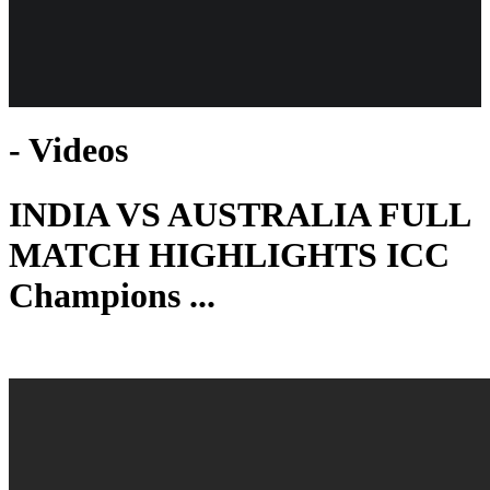
Weiteres
- Videos
Follow us
INDIA VS AUSTRALIA FULL
MATCH HIGHLIGHTS ICC
Champions ...
Anmelden