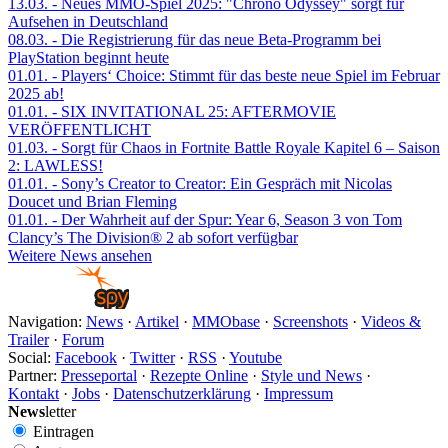
13.03.
- Neues MMO-Spiel 2025: "Chrono Odyssey" sorgt für
Aufsehen in Deutschland
08.03.
- Die Registrierung für das neue Beta-Programm bei
PlayStation beginnt heute
01.01.
- Players‘ Choice: Stimmt für das beste neue Spiel im Februar
2025 ab!
01.01.
- SIX INVITATIONAL 25: AFTERMOVIE
VERÖFFENTLICHT
01.03.
- Sorgt für Chaos in Fortnite Battle Royale Kapitel 6 – Saison
2: LAWLESS!
01.01.
- Sony’s Creator to Creator: Ein Gespräch mit Nicolas
Doucet und Brian Fleming
01.01.
- Der Wahrheit auf der Spur: Year 6, Season 3 von Tom
Clancy’s The Division® 2 ab sofort verfügbar
Weitere News ansehen
Navigation:
News
·
Artikel
·
MMObase
·
Screenshots
·
Videos &
Trailer
·
Forum
Social:
Facebook
·
Twitter
·
RSS
·
Youtube
Partner:
Presseportal
·
Rezepte Online
·
Style und News
·
Kontakt
·
Jobs
·
Datenschutzerklärung
·
Impressum
News
letter
Eintragen