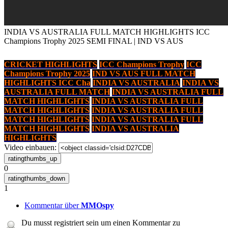
INDIA VS AUSTRALIA FULL MATCH HIGHLIGHTS ICC
Champions Trophy 2025 SEMI FINAL | IND VS AUS
CRICKET HIGHLIGHTS
ICC Champions Trophy
ICC
Champions Trophy 2025
IND VS AUS FULL MATCH
HIGHLIGHTS ICC Cha
INDIA VS AUSTRALIA
INDIA VS
AUSTRALIA FULL MATCH
INDIA VS AUSTRALIA FULL
MATCH HIGHLIGHTS
INDIA VS AUSTRALIA FULL
MATCH HIGHLIGHTS
INDIA VS AUSTRALIA FULL
MATCH HIGHLIGHTS
INDIA VS AUSTRALIA FULL
MATCH HIGHLIGHTS
INDIA VS AUSTRALIA
HIGHLIGHTS
Video einbauen:
0
1
Kommentar über
MMOspy
Du musst registriert sein um einen Kommentar zu