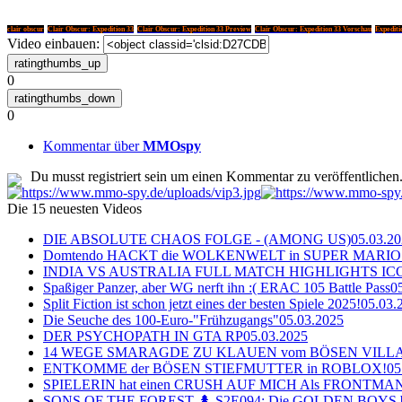
clair obscur
Clair Obscur: Expedition 33
Clair Obscur: Expedition 33 Preview
Clair Obscur: Expedition 33 Vorschau
Expediti
Video einbauen:
0
0
Kommentar über
MMOspy
Du musst registriert sein um einen Kommentar zu veröffentlichen
Die 15 neuesten Videos
DIE ABSOLUTE CHAOS FOLGE - (AMONG US)
05.03.2
Domtendo HACKT die WOLKENWELT in SUPER MARIO
INDIA VS AUSTRALIA FULL MATCH HIGHLIGHTS ICC Ch
Spaßiger Panzer, aber WG nerft ihn :( ERAC 105 Battle Pass
0
Split Fiction ist schon jetzt eines der besten Spiele 2025!
05.03.
Die Seuche des 100-Euro-"Frühzugangs"
05.03.2025
DER PSYCHOPATH IN GTA RP
05.03.2025
14 WEGE SMARAGDE ZU KLAUEN vom BÖSEN VILL
ENTKOMME der BÖSEN STIEFMUTTER in ROBLOX!
05
SPIELERIN hat einen CRUSH AUF MICH Als FRONTMAN i
SONS OF THE FOREST 🌲 S2E094: Die GOLDEN BOYS 