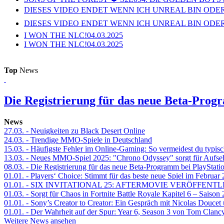
DIESES VIDEO ENDET WENN ICH UNREAL BIN ODER
DIESES VIDEO ENDET WENN ICH UNREAL BIN ODER
I WON THE NLC!
04.03.2025
I WON THE NLC!
04.03.2025
Top
News
Die Registrierung für das neue Beta-Prog
News
27.03.
- Neuigkeiten zu Black Desert Online
24.03.
- Trendige MMO-Spiele in Deutschland
15.03.
- Häufigste Fehler im Online-Gaming: So vermeidest du typisc
13.03.
- Neues MMO-Spiel 2025: "Chrono Odyssey" sorgt für Aufse
08.03.
- Die Registrierung für das neue Beta-Programm bei PlayStati
01.01.
- Players‘ Choice: Stimmt für das beste neue Spiel im Februar
01.01.
- SIX INVITATIONAL 25: AFTERMOVIE VERÖFFENTL
01.03.
- Sorgt für Chaos in Fortnite Battle Royale Kapitel 6 – Sais
01.01.
- Sony’s Creator to Creator: Ein Gespräch mit Nicolas Doucet
01.01.
- Der Wahrheit auf der Spur: Year 6, Season 3 von Tom Clancy
Weitere News ansehen