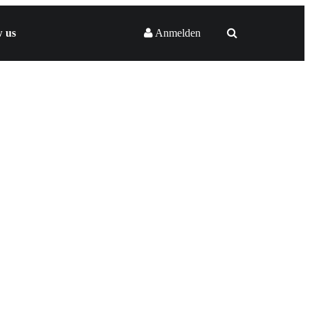
w us
Anmelden