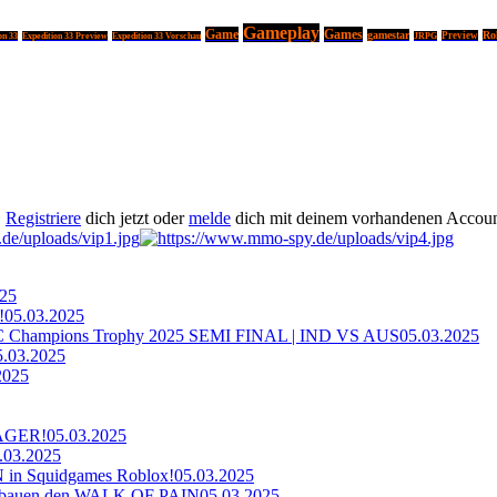
Gameplay
Game
Games
gamestar
Ro
Preview
on 33
Expedition 33 Preview
Expedition 33 Vorschau
JRPG
.
Registriere
dich jetzt oder
melde
dich mit deinem vorhandenen Accoun
025
!
05.03.2025
ampions Trophy 2025 SEMI FINAL | IND VS AUS
05.03.2025
5.03.2025
2025
AGER!
05.03.2025
.03.2025
n Squidgames Roblox!
05.03.2025
bauen den WALK OF PAIN
05.03.2025