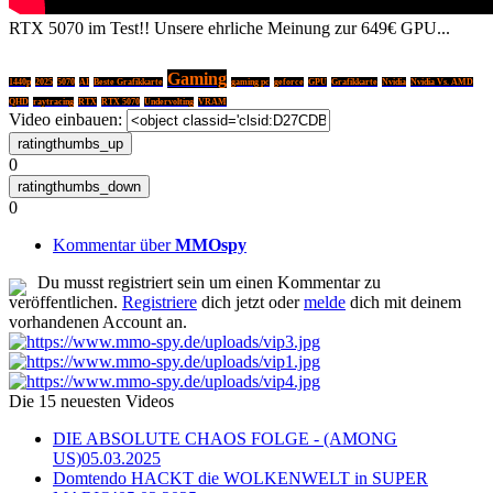
RTX 5070 im Test!! Unsere ehrliche Meinung zur 649€ GPU...
Gaming
1440p
2025
5070
AI
Beste Grafikkarte
gaming pc
geforce
GPU
Grafikkarte
Nvidia
Nvidia Vs. AMD
QHD
raytracing
RTX
RTX 5070
Undervolting
VRAM
Video einbauen:
0
0
Kommentar über
MMOspy
Du musst registriert sein um einen Kommentar zu
veröffentlichen.
Registriere
dich jetzt oder
melde
dich mit deinem
vorhandenen Account an.
Die 15 neuesten Videos
DIE ABSOLUTE CHAOS FOLGE - (AMONG
US)
05.03.2025
Domtendo HACKT die WOLKENWELT in SUPER