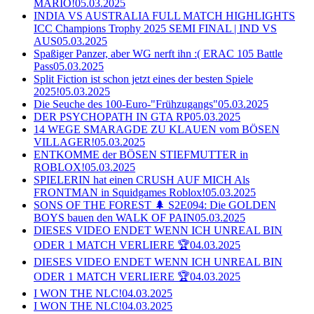
MARIO!
05.03.2025
INDIA VS AUSTRALIA FULL MATCH HIGHLIGHTS
ICC Champions Trophy 2025 SEMI FINAL | IND VS
AUS
05.03.2025
Spaßiger Panzer, aber WG nerft ihn :( ERAC 105 Battle
Pass
05.03.2025
Split Fiction ist schon jetzt eines der besten Spiele
2025!
05.03.2025
Die Seuche des 100-Euro-"Frühzugangs"
05.03.2025
DER PSYCHOPATH IN GTA RP
05.03.2025
14 WEGE SMARAGDE ZU KLAUEN vom BÖSEN
VILLAGER!
05.03.2025
ENTKOMME der BÖSEN STIEFMUTTER in
ROBLOX!
05.03.2025
SPIELERIN hat einen CRUSH AUF MICH Als
FRONTMAN in Squidgames Roblox!
05.03.2025
SONS OF THE FOREST 🌲 S2E094: Die GOLDEN
BOYS bauen den WALK OF PAIN
05.03.2025
DIESES VIDEO ENDET WENN ICH UNREAL BIN
ODER 1 MATCH VERLIERE 🏆
04.03.2025
DIESES VIDEO ENDET WENN ICH UNREAL BIN
ODER 1 MATCH VERLIERE 🏆
04.03.2025
I WON THE NLC!
04.03.2025
I WON THE NLC!
04.03.2025