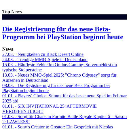
Top
News
Die Registrierung für das neue Beta-
Programm bei PlayStation beginnt heute
News
27.03.
- Neuigkeiten zu Black Desert Online
24.03.
- Trendige MMO-Spiele in Deutschland
15.03.
- Häufigste Fehler im Online-Gaming: So vermeidest du
typische Stolpersteine
13.03.
- Neues MMO-Spiel 2025: "Chrono Odyssey" sorgt für
Aufsehen in Deutschland
08.03.
- Die Registrierung für das neue Beta-Programm bei
PlayStation beginnt heute
01.01.
- Players‘ Choice: Stimmt für das beste neue Spiel im Februar
2025 ab!
01.01.
- SIX INVITATIONAL 25: AFTERMOVIE
VERÖFFENTLICHT
01.03.
- Sorgt für Chaos in Fortnite Battle Royale Kapitel 6 – Saison
2: LAWLESS!
01.01.
- Sony’s Creator to Creator: Ein Gespräch mit Nicolas