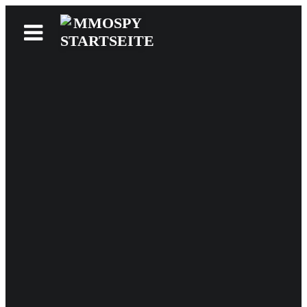
News
Reviews
Games
Videos
MMOwiki