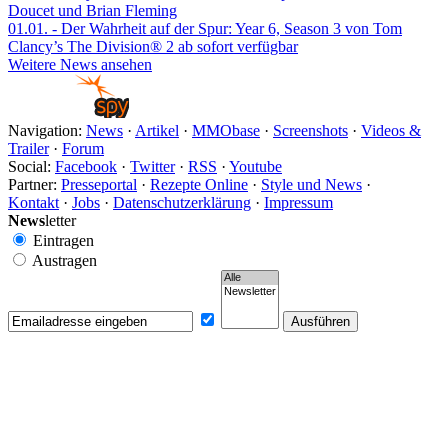
Doucet und Brian Fleming
01.01.
- Der Wahrheit auf der Spur: Year 6, Season 3 von Tom
Clancy’s The Division® 2 ab sofort verfügbar
Weitere News ansehen
Navigation:
News
·
Artikel
·
MMObase
·
Screenshots
·
Videos &
Trailer
·
Forum
Social:
Facebook
·
Twitter
·
RSS
·
Youtube
Partner:
Presseportal
·
Rezepte Online
·
Style und News
·
Kontakt
·
Jobs
·
Datenschutzerklärung
·
Impressum
News
letter
Eintragen
Austragen