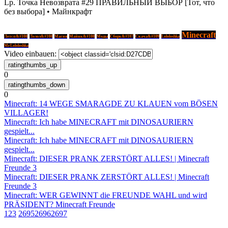
Lp. Точка Невозврата #29 ПРАВИЛЬНЫЙ ВЫБОР [Тот, что
без выбора] • Майнкрафт
Minecraft
Летсп&#108
Лолол&#108
Магия
Майнк&#108
Моды
Сборк&#107
Скача&#109
Lololoshka
MrLololoshka
Video einbauen:
0
0
Minecraft: 14 WEGE SMARAGDE ZU KLAUEN vom BÖSEN
VILLAGER!
Minecraft: Ich habe MINECRAFT mit DINOSAURIERN
gespielt...
Minecraft: Ich habe MINECRAFT mit DINOSAURIERN
gespielt...
Minecraft: DIESER PRANK ZERSTÖRT ALLES! | Minecraft
Freunde 3
Minecraft: DIESER PRANK ZERSTÖRT ALLES! | Minecraft
Freunde 3
Minecraft: WER GEWINNT die FREUNDE WAHL und wird
PRÄSIDENT? Minecraft Freunde
1
2
3
2695
2696
2697