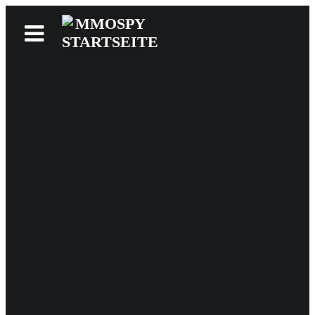
News
Reviews
Games
Videos
MMOwiki