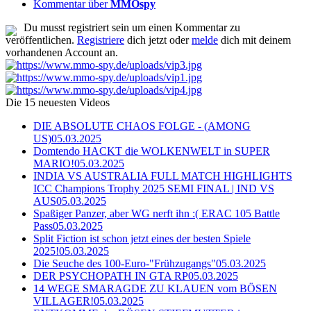
Kommentar über
MMOspy
Du musst registriert sein um einen Kommentar zu
veröffentlichen.
Registriere
dich jetzt oder
melde
dich mit deinem
vorhandenen Account an.
Die 15 neuesten Videos
DIE ABSOLUTE CHAOS FOLGE - (AMONG
US)
05.03.2025
Domtendo HACKT die WOLKENWELT in SUPER
MARIO!
05.03.2025
INDIA VS AUSTRALIA FULL MATCH HIGHLIGHTS
ICC Champions Trophy 2025 SEMI FINAL | IND VS
AUS
05.03.2025
Spaßiger Panzer, aber WG nerft ihn :( ERAC 105 Battle
Pass
05.03.2025
Split Fiction ist schon jetzt eines der besten Spiele
2025!
05.03.2025
Die Seuche des 100-Euro-"Frühzugangs"
05.03.2025
DER PSYCHOPATH IN GTA RP
05.03.2025
14 WEGE SMARAGDE ZU KLAUEN vom BÖSEN
VILLAGER!
05.03.2025