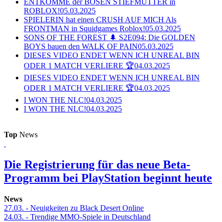
ENTKOMME der BÖSEN STIEFMUTTER in
ROBLOX!
05.03.2025
SPIELERIN hat einen CRUSH AUF MICH Als
FRONTMAN in Squidgames Roblox!
05.03.2025
SONS OF THE FOREST 🌲 S2E094: Die GOLDEN
BOYS bauen den WALK OF PAIN
05.03.2025
DIESES VIDEO ENDET WENN ICH UNREAL BIN
ODER 1 MATCH VERLIERE 🏆
04.03.2025
DIESES VIDEO ENDET WENN ICH UNREAL BIN
ODER 1 MATCH VERLIERE 🏆
04.03.2025
I WON THE NLC!
04.03.2025
I WON THE NLC!
04.03.2025
Top
News
Die Registrierung für das neue Beta-
Programm bei PlayStation beginnt heute
News
27.03.
- Neuigkeiten zu Black Desert Online
24.03.
- Trendige MMO-Spiele in Deutschland