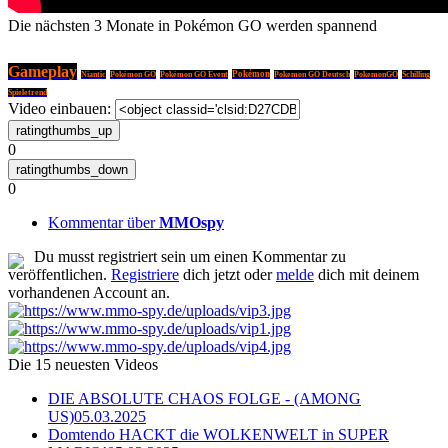
Die nächsten 3 Monate in Pokémon GO werden spannend
Gameplay
Pokémon
Niantic
Pokémon GO
Pokémon GO Event
Pokemon GO Deutsch
PokemonGO
Schilling
Spieletrend
Video einbauen:
0
0
Kommentar über
MMOspy
Du musst registriert sein um einen Kommentar zu
veröffentlichen.
Registriere
dich jetzt oder
melde
dich mit deinem
vorhandenen Account an.
Die 15 neuesten Videos
DIE ABSOLUTE CHAOS FOLGE - (AMONG
US)
05.03.2025
Domtendo HACKT die WOLKENWELT in SUPER