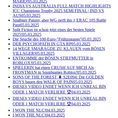
MARIO!
05.03.2025
INDIA VS AUSTRALIA FULL MATCH HIGHLIGHTS
ICC Champions Trophy 2025 SEMI FINAL | IND VS
AUS
05.03.2025
Spaßiger Panzer, aber WG nerft ihn :( ERAC 105 Battle
Pass
05.03.2025
Split Fiction ist schon jetzt eines der besten Spiele
2025!
05.03.2025
Die Seuche des 100-Euro-"Frühzugangs"
05.03.2025
DER PSYCHOPATH IN GTA RP
05.03.2025
14 WEGE SMARAGDE ZU KLAUEN vom BÖSEN
VILLAGER!
05.03.2025
ENTKOMME der BÖSEN STIEFMUTTER in
ROBLOX!
05.03.2025
SPIELERIN hat einen CRUSH AUF MICH Als
FRONTMAN in Squidgames Roblox!
05.03.2025
SONS OF THE FOREST 🌲 S2E094: Die GOLDEN
BOYS bauen den WALK OF PAIN
05.03.2025
DIESES VIDEO ENDET WENN ICH UNREAL BIN
ODER 1 MATCH VERLIERE 🏆
04.03.2025
DIESES VIDEO ENDET WENN ICH UNREAL BIN
ODER 1 MATCH VERLIERE 🏆
04.03.2025
I WON THE NLC!
04.03.2025
I WON THE NLC!
04.03.2025