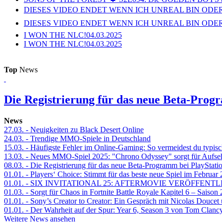
DIESES VIDEO ENDET WENN ICH UNREAL BIN ODER
DIESES VIDEO ENDET WENN ICH UNREAL BIN ODER
I WON THE NLC!
04.03.2025
I WON THE NLC!
04.03.2025
Top
News
Die Registrierung für das neue Beta-Prog
News
27.03.
- Neuigkeiten zu Black Desert Online
24.03.
- Trendige MMO-Spiele in Deutschland
15.03.
- Häufigste Fehler im Online-Gaming: So vermeidest du typisc
13.03.
- Neues MMO-Spiel 2025: "Chrono Odyssey" sorgt für Aufse
08.03.
- Die Registrierung für das neue Beta-Programm bei PlayStati
01.01.
- Players‘ Choice: Stimmt für das beste neue Spiel im Februar
01.01.
- SIX INVITATIONAL 25: AFTERMOVIE VERÖFFENTL
01.03.
- Sorgt für Chaos in Fortnite Battle Royale Kapitel 6 – Sais
01.01.
- Sony’s Creator to Creator: Ein Gespräch mit Nicolas Doucet
01.01.
- Der Wahrheit auf der Spur: Year 6, Season 3 von Tom Clancy
Weitere News ansehen