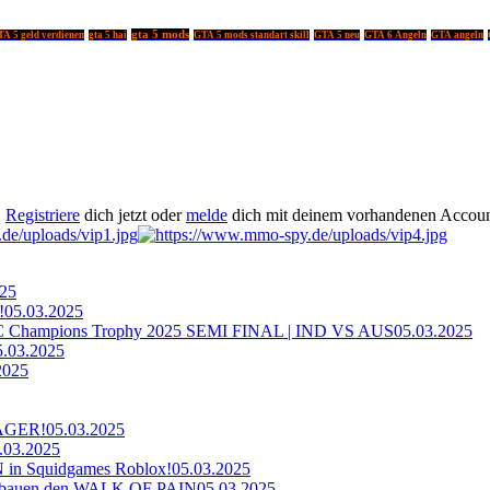
gta 5 mods
A 5 geld verdienen
gta 5 hai
GTA 5 mods standart skill
GTA 5 neu
GTA 6 Angeln
GTA angeln
.
Registriere
dich jetzt oder
melde
dich mit deinem vorhandenen Accoun
025
!
05.03.2025
ampions Trophy 2025 SEMI FINAL | IND VS AUS
05.03.2025
5.03.2025
2025
AGER!
05.03.2025
.03.2025
n Squidgames Roblox!
05.03.2025
bauen den WALK OF PAIN
05.03.2025