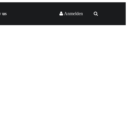
w us
Anmelden