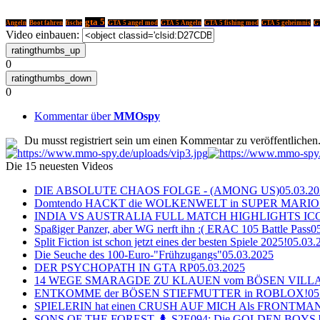
gta 5
Angeln
Boot fahren
fische
GTA 5 angel mod
GTA 5 Angeln
GTA 5 fishing mod
GTA 5 geheimnis
GT
Video einbauen:
0
0
Kommentar über
MMOspy
Du musst registriert sein um einen Kommentar zu veröffentlichen
Die 15 neuesten Videos
DIE ABSOLUTE CHAOS FOLGE - (AMONG US)
05.03.2
Domtendo HACKT die WOLKENWELT in SUPER MARIO
INDIA VS AUSTRALIA FULL MATCH HIGHLIGHTS ICC Ch
Spaßiger Panzer, aber WG nerft ihn :( ERAC 105 Battle Pass
0
Split Fiction ist schon jetzt eines der besten Spiele 2025!
05.03.
Die Seuche des 100-Euro-"Frühzugangs"
05.03.2025
DER PSYCHOPATH IN GTA RP
05.03.2025
14 WEGE SMARAGDE ZU KLAUEN vom BÖSEN VILL
ENTKOMME der BÖSEN STIEFMUTTER in ROBLOX!
05
SPIELERIN hat einen CRUSH AUF MICH Als FRONTMAN i
SONS OF THE FOREST 🌲 S2E094: Die GOLDEN BOYS 