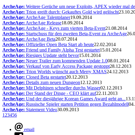
ArcheAge:
Weitere Gerüche um neue Exploits, APEX wieder mal dea
ArcheAge:
Trion greift durch: Gekauftes Gold wird gelöscht
23.10.2
ArcheAge:
ArcheAge Talentplaner
19.09.2014
ArcheAge:
ArcheAge Release
18.09.2014
ArcheAge:
ArcheAge - Keys zum vierten Beta-Event
21.08.2014
ArcheAge:
Startschuss für den zweiten Beta-Event zu ArcheAge
26.
ArcheAge:
ArcheAge Beta
20.07.2014
ArcheAge:
Offizieller Open Beta Start ab heute
22.02.2014
ArcheAge:
Friend und Family Alpha Test gestartet
15.01.2014
ArcheAge:
Riesiges Update steht bevor
15.01.2014
ArcheAge:
Neuer Trailer zum kommenden Update 1.0
08.01.2014
ArcheAge:
Verkauf von Early Access Package gestoppt
28.12.2013
ArcheAge:
Trion Worlds wünscht auch Merry XMAS
24.12.2013
ArcheAge:
Closed Beta gestartet
20.12.2013
ArcheAge:
Details zum neuen Dungeon
12.12.2013
ArcheAge:
Mit Delphinen schneller durchs Wasser
02.12.2013
ArcheAge:
Der Stand der Dinge - CEO klärt auf
22.11.2013
ArcheAge:
Und der diesjährige Korean Games Award geht an...
13.1
ArcheAge:
Russische Spieler starten Petition gegen Bezahlmodell
04
ArcheAge:
Statement Video
30.09.2013
1
2
3
4
5
6
email