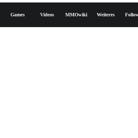
Games
Videos
MMOwiki
Weiteres
Follo