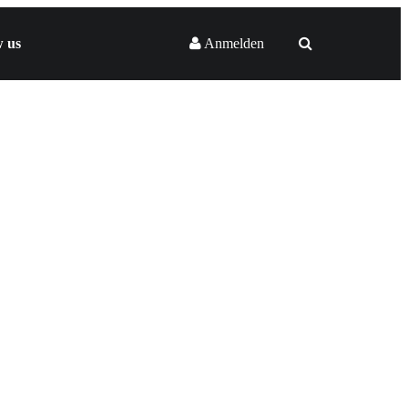
w us
Anmelden