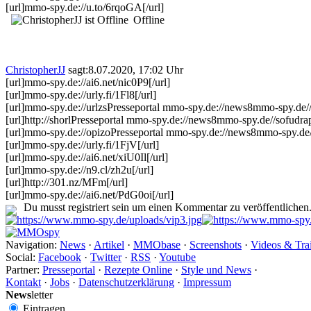
[url]mmo-spy.de://u.to/6rqoGA[/url]
Offline
ChristopherJJ
sagt:
8.07.2020, 17:02 Uhr
[url]mmo-spy.de://ai6.net/nic0P9[/url]
[url]mmo-spy.de://urly.fi/1Fl8[/url]
[url]mmo-spy.de://urlzsPresseportal mmo-spy.de://news8mmo-spy.de/
[url]http://shorlPresseportal mmo-spy.de://news8mmo-spy.de//sofudrap
[url]mmo-spy.de://opizoPresseportal mmo-spy.de://news8mmo-spy.de//
[url]mmo-spy.de://urly.fi/1FjV[/url]
[url]mmo-spy.de://ai6.net/xiU0Il[/url]
[url]mmo-spy.de://n9.cl/zh2u[/url]
[url]http://301.nz/MFm[/url]
[url]mmo-spy.de://ai6.net/PdG0oi[/url]
Du musst registriert sein um einen Kommentar zu veröffentlichen
Navigation:
News
·
Artikel
·
MMObase
·
Screenshots
·
Videos & Trai
Social:
Facebook
·
Twitter
·
RSS
·
Youtube
Partner:
Presseportal
·
Rezepte Online
·
Style und News
·
Kontakt
·
Jobs
·
Datenschutzerklärung
·
Impressum
News
letter
Eintragen