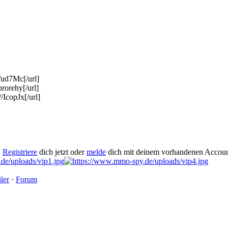
/ud7Mc[/url]
rorehy[/url]
IcopJx[/url]
.
Registriere
dich jetzt oder
melde
dich mit deinem vorhandenen Accoun
ler
·
Forum