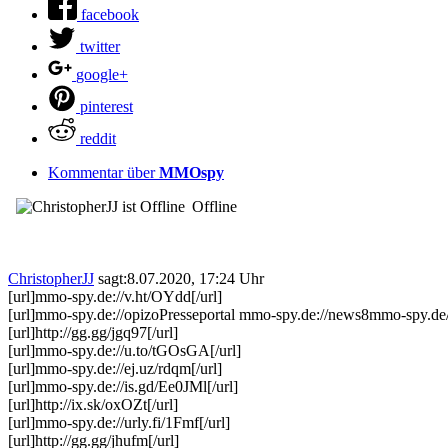
facebook
twitter
google+
pinterest
reddit
Kommentar über
MMOspy
Offline
ChristopherJJ
sagt:
8.07.2020, 17:24 Uhr
[url]mmo-spy.de://v.ht/OYdd[/url]
[url]mmo-spy.de://opizoPresseportal mmo-spy.de://news8mmo-spy.de
[url]http://gg.gg/jgq97[/url]
[url]mmo-spy.de://u.to/tGOsGA[/url]
[url]mmo-spy.de://ej.uz/rdqm[/url]
[url]mmo-spy.de://is.gd/Ee0JMl[/url]
[url]http://ix.sk/oxOZt[/url]
[url]mmo-spy.de://urly.fi/1Fmf[/url]
[url]http://gg.gg/jhufm[/url]