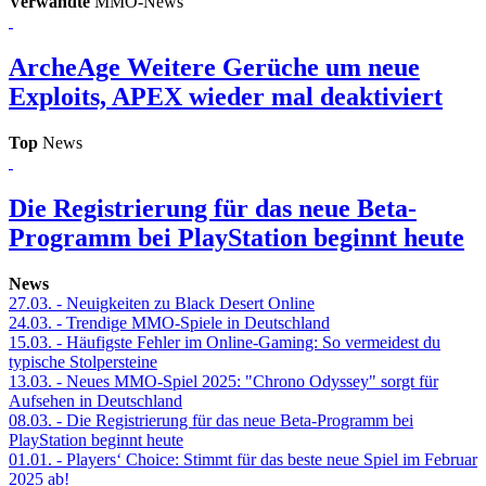
Verwandte
MMO-News
ArcheAge
Weitere Gerüche um neue
Exploits, APEX wieder mal deaktiviert
Top
News
Die Registrierung für das neue Beta-
Programm bei PlayStation beginnt heute
News
27.03.
- Neuigkeiten zu Black Desert Online
24.03.
- Trendige MMO-Spiele in Deutschland
15.03.
- Häufigste Fehler im Online-Gaming: So vermeidest du
typische Stolpersteine
13.03.
- Neues MMO-Spiel 2025: "Chrono Odyssey" sorgt für
Aufsehen in Deutschland
08.03.
- Die Registrierung für das neue Beta-Programm bei
PlayStation beginnt heute
01.01.
- Players‘ Choice: Stimmt für das beste neue Spiel im Februar
2025 ab!