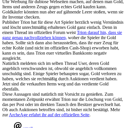
Uhr Werbung für dubiose Webseiten machen, auf denen man Gold,
Items und anderen Zeugs gegen echtes Geld kaufen kann.
Goldkäufer könnten nun aber auf gähnende Leere stoßen, wenn sie
ihr Inventar checken.
Publisher Trion hat für diese Art Spieler herzlich wenig Verständnis
und löscht unrechtmäßig erhaltenes Gold ganz einfach. Denn in
einem Thread im offiziellen Forum weist
Trion darauf hin, dass sie
ganz genau nachvollziehen können,
woher die Spieler ihr Gold
haben. Sollte sich dann also herausstellen, dass ihr euer Zeug für
echte Kohle (und nicht im offiziellen Cash-Shop) erworben habt,
kann es sein, dass Trion euer virtuelles Bankkonto negativ
ausgleicht.
Natürlich meldeten sich im selben Thread User, deren Gold
angeblich verschwunden ist, obwohl sie angeblich vollkommen
unschuldig sind. Einige Spieler behaupten sogar, Gold verloren zu
haben, welches sie rechtmäßig durch Auktionen verdient haben.
Jetzt sind die verkauften Items weg und das verdiente Gold
ebenfalls.
Diese Aussagen sind natürlich mit Vorsicht zu genießen. Zum
momentanen Zeitpunkt erwähnt Trion nur die Löschung von Gold,
das per Post oder im direkten Tausch den Besitzer gewechselt hat.
Ob auch Auktionen betroffen sind, ist bisher nicht bestätigt. Mehr
zur
ArcheAge erfahrt ihr auf der offiziellen Seite
.