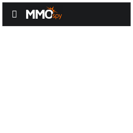
News
Reviews
Games
Videos
MMOwiki