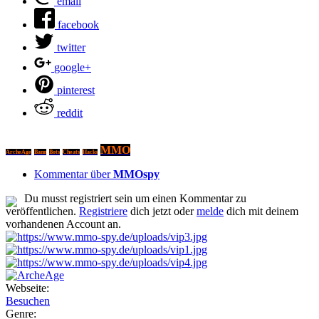
email
facebook
twitter
google+
pinterest
reddit
MMO
ArcheAge
Bann
Bots
Cheats
Hacks
Kommentar über
MMOspy
Du musst registriert sein um einen Kommentar zu
veröffentlichen.
Registriere
dich jetzt oder
melde
dich mit deinem
vorhandenen Account an.
Webseite:
Besuchen
Genre: