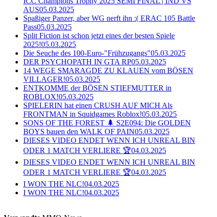
ICC Champions Trophy 2025 SEMI FINAL | IND VS
AUS
05.03.2025
Spaßiger Panzer, aber WG nerft ihn :( ERAC 105 Battle
Pass
05.03.2025
Split Fiction ist schon jetzt eines der besten Spiele
2025!
05.03.2025
Die Seuche des 100-Euro-"Frühzugangs"
05.03.2025
DER PSYCHOPATH IN GTA RP
05.03.2025
14 WEGE SMARAGDE ZU KLAUEN vom BÖSEN
VILLAGER!
05.03.2025
ENTKOMME der BÖSEN STIEFMUTTER in
ROBLOX!
05.03.2025
SPIELERIN hat einen CRUSH AUF MICH Als
FRONTMAN in Squidgames Roblox!
05.03.2025
SONS OF THE FOREST 🌲 S2E094: Die GOLDEN
BOYS bauen den WALK OF PAIN
05.03.2025
DIESES VIDEO ENDET WENN ICH UNREAL BIN
ODER 1 MATCH VERLIERE 🏆
04.03.2025
DIESES VIDEO ENDET WENN ICH UNREAL BIN
ODER 1 MATCH VERLIERE 🏆
04.03.2025
I WON THE NLC!
04.03.2025
I WON THE NLC!
04.03.2025