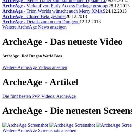
ArcheAge
- Neuer Trailer zum kommenden Update 1.0
08.01.2014
ArcheAge
- Verkauf von Early Access Package gestoppt
28.12.2013
ArcheAge
- Trion Worlds wünscht auch Merry XMAS
24.12.2013
ArcheAge
- Closed Beta gestartet
20.12.2013
ArcheAge
- Details zum neuen Dungeon
12.12.2013
Weitere ArcheAge News anzeigen
ArcheAge - Das neueste Video
ArcheAge - Red Dragon World Boss
Weitere ArcheAge Videos ansehen
ArcheAge - Artikel
Die fünf besten PvP-Videos: ArcheAge
ArcheAge - Die neuesten Screen
Weitere ArcheAge Screenshots ansehen