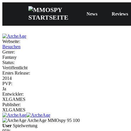
News
Reviews
Webseite:
Besuchen
Genre:
Fantasy
Status:
Veröffentlicht
Erstes Release:
2014
PVP:
Ja
Entwickler:
XLGAMES
Publisher:
XLGAMES
ArcheAge
MMOspy
95
100
User
Spielwertung
95%