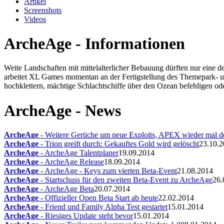
Artikel
Screenshots
Videos
ArcheAge - Informationen
Weite Landschaften mit mittelalterlicher Bebauung dürften nur ein
arbeitet XL Games momentan an der Fertigstellung des Themepark- un
hochklettern, mächtige Schlachtschiffe über den Ozean befehligen ode
ArcheAge - News
ArcheAge
- Weitere Gerüche um neue Exploits, APEX wieder mal de
ArcheAge
- Trion greift durch: Gekauftes Gold wird gelöscht
23.10.
ArcheAge
- ArcheAge Talentplaner
19.09.2014
ArcheAge
- ArcheAge Release
18.09.2014
ArcheAge
- ArcheAge - Keys zum vierten Beta-Event
21.08.2014
ArcheAge
- Startschuss für den zweiten Beta-Event zu ArcheAge
26.
ArcheAge
- ArcheAge Beta
20.07.2014
ArcheAge
- Offizieller Open Beta Start ab heute
22.02.2014
ArcheAge
- Friend und Family Alpha Test gestartet
15.01.2014
ArcheAge
- Riesiges Update steht bevor
15.01.2014