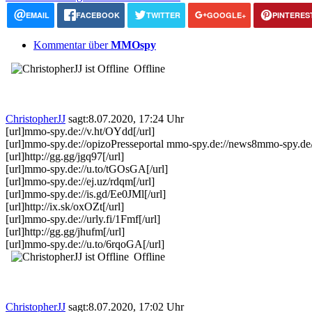
EMAIL
FACEBOOK
TWITTER
GOOGLE+
PINTERES
Kommentar über
MMOspy
Offline
ChristopherJJ
sagt:
8.07.2020, 17:24 Uhr
[url]mmo-spy.de://v.ht/OYdd[/url]
[url]mmo-spy.de://opizoPresseportal mmo-spy.de://news8mmo-spy.de
[url]http://gg.gg/jgq97[/url]
[url]mmo-spy.de://u.to/tGOsGA[/url]
[url]mmo-spy.de://ej.uz/rdqm[/url]
[url]mmo-spy.de://is.gd/Ee0JMl[/url]
[url]http://ix.sk/oxOZt[/url]
[url]mmo-spy.de://urly.fi/1Fmf[/url]
[url]http://gg.gg/jhufm[/url]
[url]mmo-spy.de://u.to/6rqoGA[/url]
Offline
ChristopherJJ
sagt:
8.07.2020, 17:02 Uhr