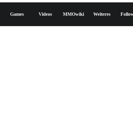
Games
Videos
MMOwiki
Weiteres
Follo