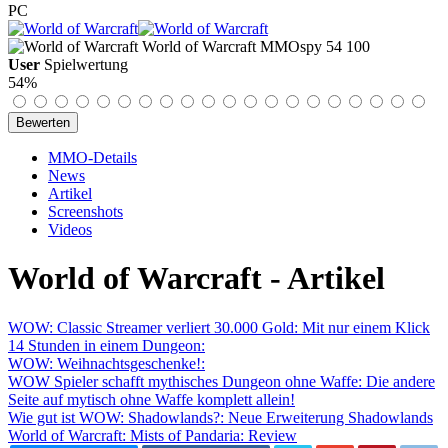
PC
World of Warcraft
MMOspy
54
100
User
Spielwertung
54%
MMO-Details
News
Artikel
Screenshots
Videos
World of Warcraft - Artikel
WOW: Classic Streamer verliert 30.000 Gold: Mit nur einem Klick
14 Stunden in einem Dungeon:
WOW: Weihnachtsgeschenke!:
WOW Spieler schafft mythisches Dungeon ohne Waffe: Die andere
Seite auf mytisch ohne Waffe komplett allein!
Wie gut ist WOW: Shadowlands?: Neue Erweiterung Shadowlands
World of Warcraft: Mists of Pandaria: Review