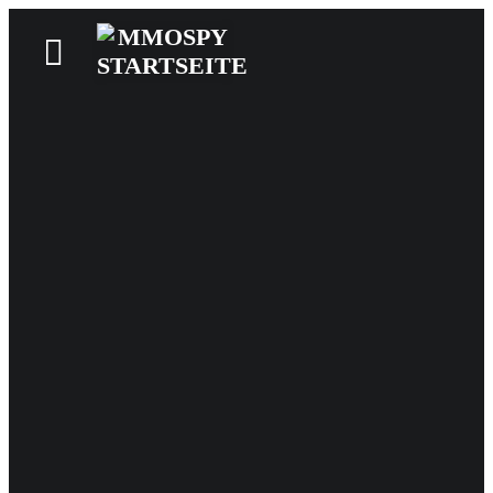
News
Reviews
Games
Videos
MMOwiki