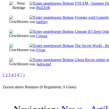
STEAM - Summer De
von
BuZZeR
Frogster wird Gamefor
von
badSpy
Lineage II Client Onl
von
Creepa
The Secret World - B
von
Flynn
Ghost Recon online ge
von
Jadewind
1
2
3
4
5
6
7
»
Zurzeit aktive Benutzer (0 Registrierte, 0 Gäste)