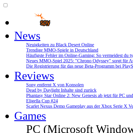
News
Neuigkeiten zu Black Desert Online
Trendige MMO-Spiele in Deutschland
Häufigste Fehler im Online-Gaming: So vermeidest du ty
Neues MMO-Spiel 2025: "Chrono Odyssey" sorgt für Au
Die Registrierung für das neue Beta-Programm bei PlayS
Reviews
Sony entfernt X von Konsolen
Dead by Daylight Inhalte sind zurück
Phantasy Star Online 2: New Genesis ab jetzt für PC un
Eligella Cup #24
Scarlet Nexus Demo Gameplay aus der Xbox Serie X Ve
Games
PC (Microsoft Windo