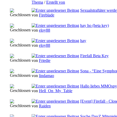
Thema
/
Erstellt von
Sexualstraftäter werd
von
Fireblade
hay ho (beta key)
von
eloy88
hay
von
eloy88
Firefall Beta Key
von
Friedie
Sona - “Eine Symphon
von
lindamao
Hallo liebes MMOspy
von
Hell_On_My_Table
[Event] Firefall - Clo
von
Raiden
Suche DayZ Mitspiele