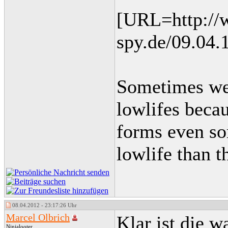
[URL=http:/
spy.de/09.04
Sometimes we
lowlifes becau
forms even so
lowlife than t
08.04.2012 - 23:17:26 Uhr
Marcel Olbrich
Klar ist die w
Ninjalooter