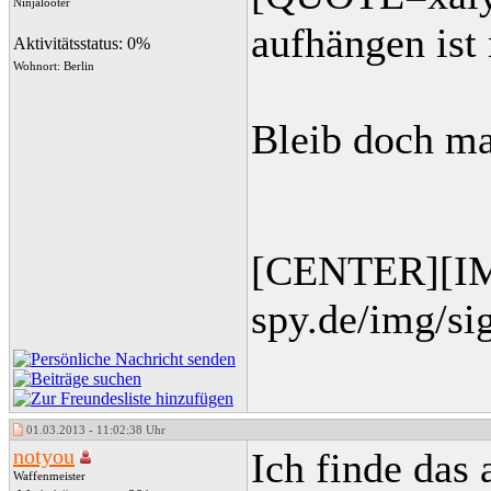
Ninjalooter
aufhängen is
Aktivitätsstatus: 0%
Wohnort: Berlin
Bleib doch mal
[CENTER][IM
spy.de/img/s
01.03.2013 - 11:02:38 Uhr
notyou
Ich finde das 
Waffenmeister