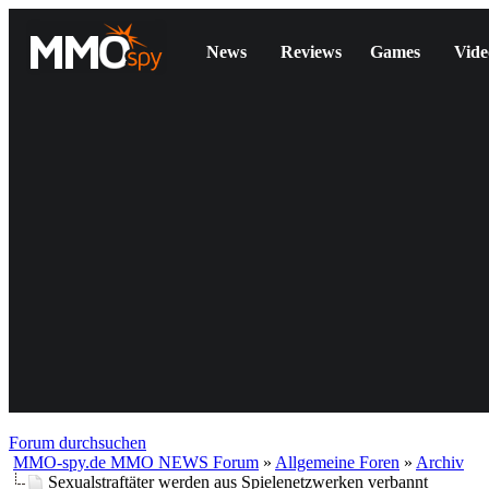
News
Reviews
Games
Vide
Forum durchsuchen
MMO-spy.de MMO NEWS Forum
»
Allgemeine Foren
»
Archiv
Sexualstraftäter werden aus Spielenetzwerken verbannt