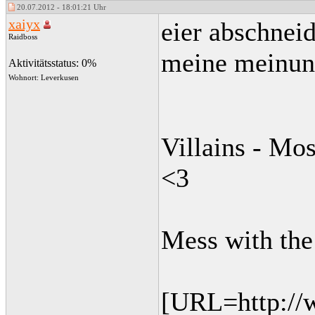
20.07.2012 - 18:01:21 Uhr
xaiyx
eier abschnei
Raidboss
meine meinu
Aktivitätsstatus: 0%
Wohnort: Leverkusen
Villains - Mo
<3
Mess with the 
[URL=http://