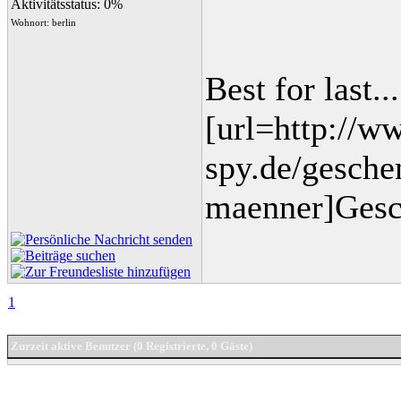
Aktivitätsstatus: 0%
Wohnort: berlin
Best for last...
[url=http://
spy.de/gesche
maenner]Gesc
1
Zurzeit aktive Benutzer (0 Registrierte, 0 Gäste)