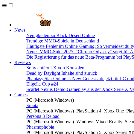
News
Neuigkeiten zu Black Desert Online
Trendige MMO-Spiele in Deutschland
Häufigste Fehler im Online-Gaming: So vermeidest du ty
Neues MMO-Spiel 2025: "Chrono Odyssey" sorgt für Au
Die Registrierung für das neue Beta-Programm bei PlayS
Reviews
Sony entfernt X von Konsolen
Dead by Daylight Inhalte sind zurück
Phantasy Star Online 2: New Genesis ab jetzt für PC un
Eligella Cup #24
Scarlet Nexus Demo Gameplay aus der Xbox Serie X Ve
Games
PC (Microsoft Windows)
Smuta
PC (Microsoft Windows)
PlayStation 4
Xbox One
Pla
Persona 3 Reload
PC (Microsoft Windows)
Windows Mixed Reality
Ste
Phasmophobia
PC (Microsoft Windows)
PlayStation 5
Xbox Series X