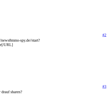
#2
//news8mmo-spy.de//start?
ve[/URL]
#3
 drauf sharen?