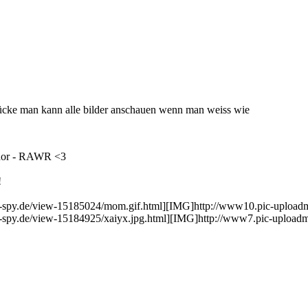
lücke man kann alle bilder anschauen wenn man weiss wie
 Thor - RAWR <3
!
py.de/view-15185024/mom.gif.html][IMG]http://www10.pic-uploadmm
py.de/view-15184925/xaiyx.jpg.html][IMG]http://www7.pic-uploadm