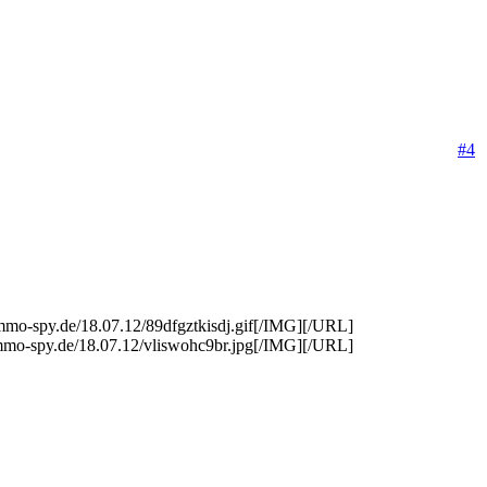
#4
o-spy.de/18.07.12/89dfgztkisdj.gif[/IMG][/URL]
mo-spy.de/18.07.12/vliswohc9br.jpg[/IMG][/URL]