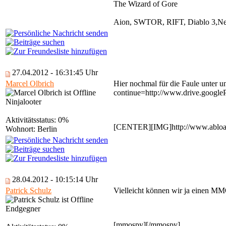
The Wizard of Gore
Aion, SWTOR, RIFT, Diablo 3,Nev
27.04.2012 - 16:31:45 Uhr
Marcel Olbrich
Hier nochmal für die Faule unter 
continue=http://www.drive.googl
Ninjalooter
Aktivitätsstatus: 0%
[CENTER][IMG]http://www.abload
Wohnort: Berlin
28.04.2012 - 10:15:14 Uhr
Patrick Schulz
Vielleicht können wir ja einen MM
Endgegner
[mmospy][/mmospy]