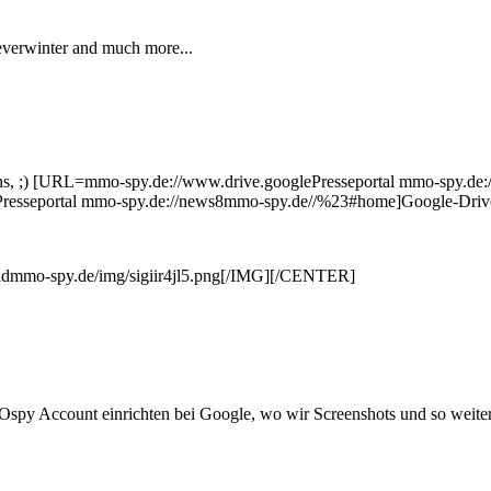
erwinter and much more...
uns, ;) [URL=mmo-spy.de://www.drive.googlePresseportal mmo-spy.de:
ePresseportal mmo-spy.de://news8mmo-spy.de//%23#home]Google-Dri
mmo-spy.de/img/sigiir4jl5.png[/IMG][/CENTER]
Ospy Account einrichten bei Google, wo wir Screenshots und so weiter