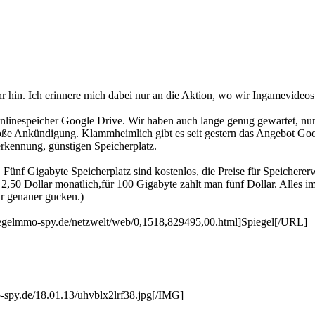
r hin. Ich erinnere mich dabei nur an die Aktion, wo wir Ingamevideos
linespeicher Google Drive. Wir haben auch lange genug gewartet, nun i
roße Ankündigung. Klammheimlich gibt es seit gestern das Angebot Go
erkennung, günstigen Speicherplatz.
. Fünf Gigabyte Speicherplatz sind kostenlos, die Preise für Speicher
2,50 Dollar monatlich,für 100 Gigabyte zahlt man fünf Dollar. Alles i
ur genauer gucken.)
egelmmo-spy.de/netzwelt/web/0,1518,829495,00.html]Spiegel[/URL]
spy.de/18.01.13/uhvblx2lrf38.jpg[/IMG]