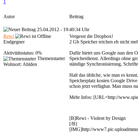
1
Autor
Beitrag
25.04.2012 - 19:40:34 Uhr
Rewi
Vergesst die Dropbox!
Endgegner
2 Gb Speicher reichen eh nicht meh
Aktivitätsstatus: 0%
Dafür bietet uns Google nun den On
Themenstarter
Speicherdienst. Allerdings ohne g
ständige Synchronisierung, Schrift
Wohnort: Ahlden
Halt das übliche, wie man es kennt
Speicherplatz kosten Google Drive 
schon jetzt verfügbar. Man muss n
Mehr Infos: [URL=http://www.spi
[B]Rewi - Violent by Design
[/B]
[IMG]http://www7.pic-uploadmmo-