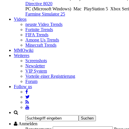
Directive 8020
PC (Microsoft Windows)
Mac
PlayStation 5
Xbox Ser
Farming Simulator 25
Videos
neuste Video Trends
Fortnite Trends
FIFA Trends
Among Us Trends
Minecraft Trends
MMOwiki
Weiteres
Screenshots
Newsletter
VIP System
Vorteile einer Registrierung
Forum
Follow us
Anmelden