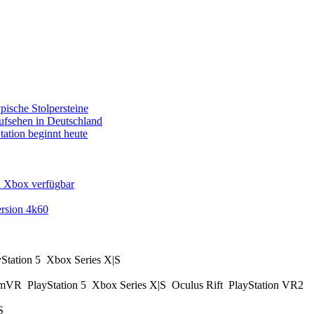
pische Stolpersteine
fsehen in Deutschland
tation beginnt heute
d Xbox verfügbar
rsion 4k60
yStation 5
Xbox Series X|S
amVR
PlayStation 5
Xbox Series X|S
Oculus Rift
PlayStation VR2
|S