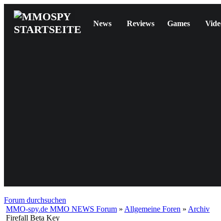
News
Reviews
Games
Vide
Forum durchsuchen
MMO-spy.de MMO NEWS Forum
»
Allgemeine Foren
»
Archiv
Firefall Beta Key