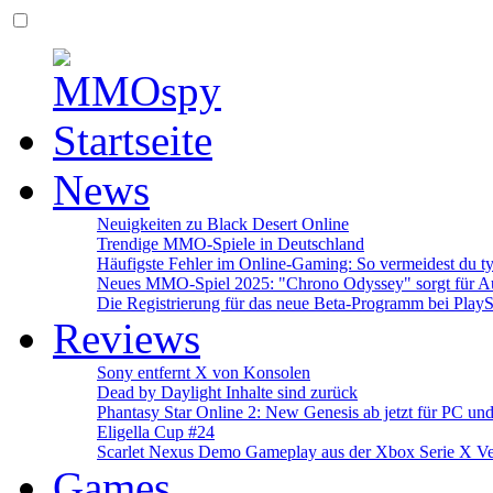
News
Neuigkeiten zu Black Desert Online
Trendige MMO-Spiele in Deutschland
Häufigste Fehler im Online-Gaming: So vermeidest du ty
Neues MMO-Spiel 2025: "Chrono Odyssey" sorgt für Au
Die Registrierung für das neue Beta-Programm bei PlayS
Reviews
Sony entfernt X von Konsolen
Dead by Daylight Inhalte sind zurück
Phantasy Star Online 2: New Genesis ab jetzt für PC un
Eligella Cup #24
Scarlet Nexus Demo Gameplay aus der Xbox Serie X Ve
Games