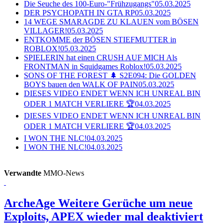
Die Seuche des 100-Euro-"Frühzugangs"
05.03.2025
DER PSYCHOPATH IN GTA RP
05.03.2025
14 WEGE SMARAGDE ZU KLAUEN vom BÖSEN
VILLAGER!
05.03.2025
ENTKOMME der BÖSEN STIEFMUTTER in
ROBLOX!
05.03.2025
SPIELERIN hat einen CRUSH AUF MICH Als
FRONTMAN in Squidgames Roblox!
05.03.2025
SONS OF THE FOREST 🌲 S2E094: Die GOLDEN
BOYS bauen den WALK OF PAIN
05.03.2025
DIESES VIDEO ENDET WENN ICH UNREAL BIN
ODER 1 MATCH VERLIERE 🏆
04.03.2025
DIESES VIDEO ENDET WENN ICH UNREAL BIN
ODER 1 MATCH VERLIERE 🏆
04.03.2025
I WON THE NLC!
04.03.2025
I WON THE NLC!
04.03.2025
Verwandte
MMO-News
ArcheAge
Weitere Gerüche um neue
Exploits, APEX wieder mal deaktiviert