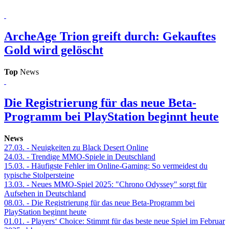
ArcheAge
Trion greift durch: Gekauftes
Gold wird gelöscht
Top
News
Die Registrierung für das neue Beta-
Programm bei PlayStation beginnt heute
News
27.03.
- Neuigkeiten zu Black Desert Online
24.03.
- Trendige MMO-Spiele in Deutschland
15.03.
- Häufigste Fehler im Online-Gaming: So vermeidest du
typische Stolpersteine
13.03.
- Neues MMO-Spiel 2025: "Chrono Odyssey" sorgt für
Aufsehen in Deutschland
08.03.
- Die Registrierung für das neue Beta-Programm bei
PlayStation beginnt heute
01.01.
- Players‘ Choice: Stimmt für das beste neue Spiel im Februar