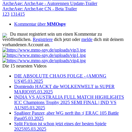
ArcheAge: ArcheAge - Autorennen Update-Trailer
ArcheAge: ArcheAge CN - Beta Trailer
1
2
3
13
14
15
Kommentar über
MMOspy
Du musst registriert sein um einen Kommentar zu
veröffentlichen.
Registriere
dich jetzt oder
melde
dich mit deinem
vorhandenen Account an.
Die 15 neuesten Videos
DIE ABSOLUTE CHAOS FOLGE - (AMONG
US)
05.03.2025
Domtendo HACKT die WOLKENWELT in SUPER
MARIO!
05.03.2025
INDIA VS AUSTRALIA FULL MATCH HIGHLIGHTS
ICC Champions Trophy 2025 SEMI FINAL | IND VS
AUS
05.03.2025
Spaßiger Panzer, aber WG nerft ihn :( ERAC 105 Battle
Pass
05.03.2025
Split Fiction ist schon jetzt eines der besten Spiele
2025!
05.03.2025