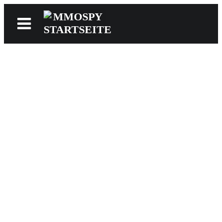
News
Reviews
Games
Videos
MMOwiki