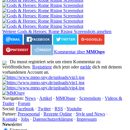
Weitere Gods & Heroes: Rome Rising Screenshots ansehen
EMAIL
FACEBOOK
TWITTER
GOOGLE+
PINTEREST
REDDIT
Kommentar über
MMOspy
Du musst registriert sein um einen Kommentar zu
veröffentlichen.
Registriere
dich jetzt oder
melde
dich mit deinem
vorhandenen Account an.
Navigation:
News
·
Artikel
·
MMObase
·
Screenshots
·
Videos &
Trailer
·
Forum
Social:
Facebook
·
Twitter
·
RSS
·
Youtube
Partner:
Presseportal
·
Rezepte Online
·
Style und News
·
Kontakt
·
Jobs
·
Datenschutzerklärung
·
Impressum
News
letter