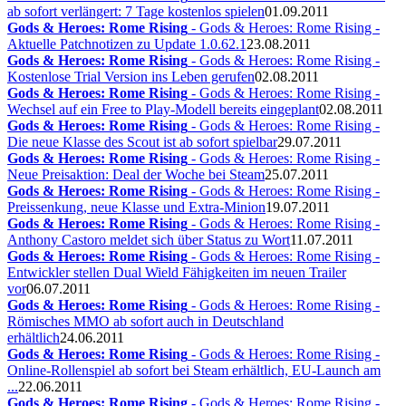
ab sofort verlängert: 7 Tage kostenlos spielen
01.09.2011
Gods & Heroes: Rome Rising
- Gods & Heroes: Rome Rising -
Aktuelle Patchnotizen zu Update 1.0.62.1
23.08.2011
Gods & Heroes: Rome Rising
- Gods & Heroes: Rome Rising -
Kostenlose Trial Version ins Leben gerufen
02.08.2011
Gods & Heroes: Rome Rising
- Gods & Heroes: Rome Rising -
Wechsel auf ein Free to Play-Modell bereits eingeplant
02.08.2011
Gods & Heroes: Rome Rising
- Gods & Heroes: Rome Rising -
Die neue Klasse des Scout ist ab sofort spielbar
29.07.2011
Gods & Heroes: Rome Rising
- Gods & Heroes: Rome Rising -
Neue Preisaktion: Deal der Woche bei Steam
25.07.2011
Gods & Heroes: Rome Rising
- Gods & Heroes: Rome Rising -
Preissenkung, neue Klasse und Extra-Minion
19.07.2011
Gods & Heroes: Rome Rising
- Gods & Heroes: Rome Rising -
Anthony Castoro meldet sich über Status zu Wort
11.07.2011
Gods & Heroes: Rome Rising
- Gods & Heroes: Rome Rising -
Entwickler stellen Dual Wield Fähigkeiten im neuen Trailer
vor
06.07.2011
Gods & Heroes: Rome Rising
- Gods & Heroes: Rome Rising -
Römisches MMO ab sofort auch in Deutschland
erhältlich
24.06.2011
Gods & Heroes: Rome Rising
- Gods & Heroes: Rome Rising -
Online-Rollenspiel ab sofort bei Steam erhältlich, EU-Launch am
...
22.06.2011
Gods & Heroes: Rome Rising
- Gods & Heroes: Rome Rising -