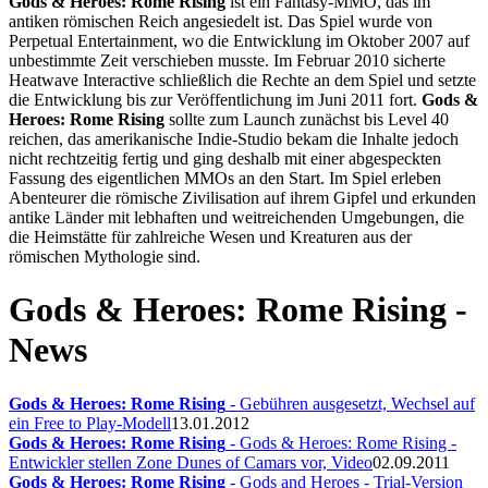
Gods & Heroes: Rome Rising
ist ein Fantasy-MMO, das im
antiken römischen Reich angesiedelt ist. Das Spiel wurde von
Perpetual Entertainment, wo die Entwicklung im Oktober 2007 auf
unbestimmte Zeit verschieben musste. Im Februar 2010 sicherte
Heatwave Interactive schließlich die Rechte an dem Spiel und setzte
die Entwicklung bis zur Veröffentlichung im Juni 2011 fort.
Gods &
Heroes: Rome Rising
sollte zum Launch zunächst bis Level 40
reichen, das amerikanische Indie-Studio bekam die Inhalte jedoch
nicht rechtzeitig fertig und ging deshalb mit einer abgespeckten
Fassung des eigentlichen MMOs an den Start. Im Spiel erleben
Abenteurer die römische Zivilisation auf ihrem Gipfel und erkunden
antike Länder mit lebhaften und weitreichenden Umgebungen, die
die Heimstätte für zahlreiche Wesen und Kreaturen aus der
römischen Mythologie sind.
Gods & Heroes: Rome Rising -
News
Gods & Heroes: Rome Rising
- Gebühren ausgesetzt, Wechsel auf
ein Free to Play-Modell
13.01.2012
Gods & Heroes: Rome Rising
- Gods & Heroes: Rome Rising -
Entwickler stellen Zone Dunes of Camars vor, Video
02.09.2011
Gods & Heroes: Rome Rising
- Gods and Heroes - Trial-Version