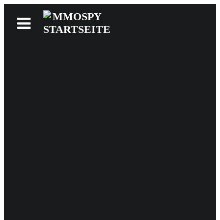
News
Reviews
Games
Videos
MMOwiki