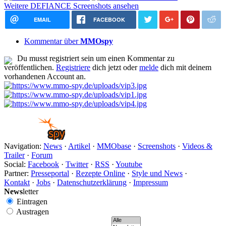
Weitere DEFIANCE Screenshots ansehen
EMAIL
FACEBOOK
Kommentar über
MMOspy
Du musst registriert sein um einen Kommentar zu
veröffentlichen.
Registriere
dich jetzt oder
melde
dich mit deinem
vorhandenen Account an.
Navigation:
News
·
Artikel
·
MMObase
·
Screenshots
·
Videos &
Trailer
·
Forum
Social:
Facebook
·
Twitter
·
RSS
·
Youtube
Partner:
Presseportal
·
Rezepte Online
·
Style und News
·
Kontakt
·
Jobs
·
Datenschutzerklärung
·
Impressum
News
letter
Eintragen
Austragen