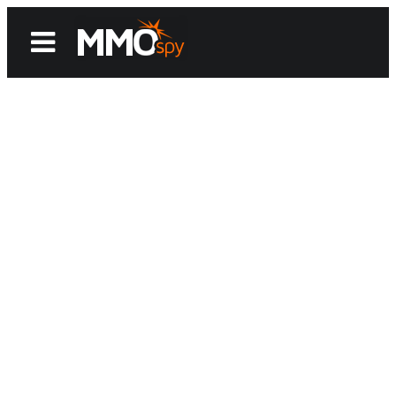
News
Reviews
Games
Videos
MMOwiki