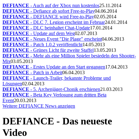
DEFIANCE
- Auch auf der Xbox nun kostenlos
25.11.2014
DEFIANCE
- Defiance ab sofort Free-to-Play
04.06.2014
DEFIANCE
- DEFIANCE wird Free-to-Play
02.05.2014
DEFIANCE
- DLC 7. Legion erscheint im Februar
24.01.2014
DEFIANCE
- DLC beinhaltet Chat-Update
17.01.2014
DEFIANCE
- Update auf dem Weg
02.07.2013
DEFIANCE
- Neues Event "Die Plage" erscheint
04.06.2013
DEFIANCE
- Patch 1.0.2 veröffentlicht
14.05.2013
DEFIANCE
- Grünes Licht für zweite Staffel
13.05.2013
DEFIANCE
- Mehr als eine Million Spieler besiedeln den Shooter-
Mix
03.05.2013
DEFIANCE
- Erstes Update an den Start gegangen
17.04.2013
DEFIANCE
- Patch in Arbeit
06.04.2013
DEFIANCE
- Launch-Trailer, bekannte Probleme und
Lösungen
02.04.2013
DEFIANCE
- 5. Archenjäger-Chonik erschienen
21.03.2013
DEFIANCE
- Beta Key Verlosung zum dritten Beta
Event
20.03.2013
Weitere DEFIANCE News anzeigen
DEFIANCE - Das neueste
Video