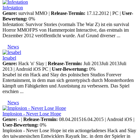
Infestation
Genre:
survival MMO |
Release-Termin:
17.12.2012 |
PC
|
User-
Bewertung:
0%
Infestation: Survivor Stories (vormals The War Z) ist ein survival
Horror MMOFPS von Hammerpoint Interactive, das erstmals im
Dezember 2012 veröffentlicht wurde. Auf Grund diverser ...
News
Iesabel
Genre:
Hack 'n' Slay |
Release-Termin:
Juli 2013Juli 2013Juli
2013 |
Android
iOS
PC
|
User-Bewertung:
0%
Iesabel ist ein Hack and Slay des polnischen Studios Forever
Entertainment, in dem man sich genretypisch durch Monsterhorden
kämpft um Fähigkeiten und Ausrüstung zu verbessern. Das Spiel
erschien ...
News
Implosion - Never Lose Hope
Genre:
- |
Release-Termin:
08.04.201516.04.2015 |
Android
iOS
|
User-Bewertung:
0%
Implosion - Never Lose Hope ist ein actiongeladenes Hack and Slay
des taiwanesischen Entwicklers Rayark Inc. in dem der Spieler in