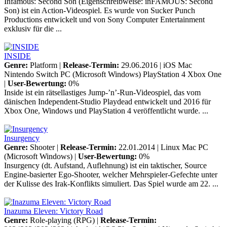
Infamous: Second Son (Eigenschreibweise: inFAMOUS: Second
Son) ist ein Action-Videospiel. Es wurde von Sucker Punch
Productions entwickelt und von Sony Computer Entertainment
exklusiv für die ...
INSIDE
Genre:
Platform |
Release-Termin:
29.06.2016 |
iOS
Mac
Nintendo Switch
PC (Microsoft Windows)
PlayStation 4
Xbox One
|
User-Bewertung:
0%
Inside ist ein rätsellastiges Jump-’n’-Run-Videospiel, das vom
dänischen Independent-Studio Playdead entwickelt und 2016 für
Xbox One, Windows und PlayStation 4 veröffentlicht wurde. ...
Insurgency
Genre:
Shooter |
Release-Termin:
22.01.2014 |
Linux
Mac
PC
(Microsoft Windows)
|
User-Bewertung:
0%
Insurgency (dt. Aufstand, Auflehnung) ist ein taktischer, Source
Engine-basierter Ego-Shooter, welcher Mehrspieler-Gefechte unter
der Kulisse des Irak-Konflikts simuliert. Das Spiel wurde am 22. ...
Inazuma Eleven: Victory Road
Genre:
Role-playing (RPG) |
Release-Termin: