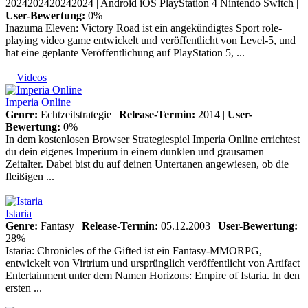
2024202420242024 |
Android
iOS
PlayStation 4
Nintendo Switch
|
User-Bewertung:
0%
Inazuma Eleven: Victory Road ist ein angekündigtes Sport role-
playing video game entwickelt und veröffentlicht von Level-5, und
hat eine geplante Veröffentlichung auf PlayStation 5, ...
Videos
Imperia Online
Genre:
Echtzeitstrategie |
Release-Termin:
2014 |
User-
Bewertung:
0%
In dem kostenlosen Browser Strategiespiel Imperia Online errichtest
du dein eigenes Imperium in einem dunklen und grausamen
Zeitalter. Dabei bist du auf deinen Untertanen angewiesen, ob die
fleißigen ...
Istaria
Genre:
Fantasy |
Release-Termin:
05.12.2003 |
User-Bewertung:
28%
Istaria: Chronicles of the Gifted ist ein Fantasy-MMORPG,
entwickelt von Virtrium und ursprünglich veröffentlicht von Artifact
Entertainment unter dem Namen Horizons: Empire of Istaria. In den
ersten ...