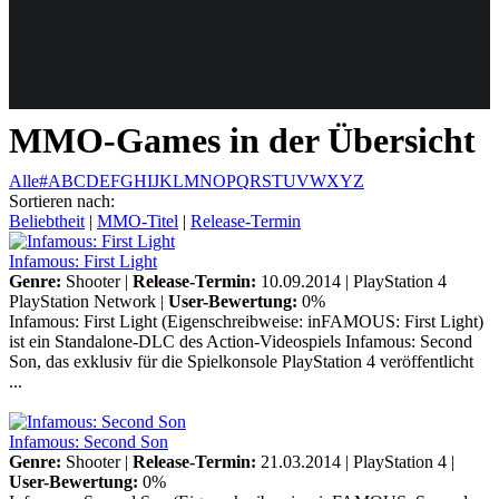
Weiteres
MMO-Games in der Übersicht
Follow us
Alle
#
A
B
C
D
E
F
G
H
I
J
K
L
M
N
O
P
Q
R
S
T
U
V
W
X
Y
Z
Sortieren nach:
Beliebtheit
|
MMO-Titel
|
Release-Termin
Infamous: First Light
Genre:
Shooter |
Release-Termin:
10.09.2014 |
PlayStation 4
PlayStation Network
|
User-Bewertung:
0%
Infamous: First Light (Eigenschreibweise: inFAMOUS: First Light)
ist ein Standalone-DLC des Action-Videospiels Infamous: Second
Anmelden
Son, das exklusiv für die Spielkonsole PlayStation 4 veröffentlicht
...
Infamous: Second Son
Genre:
Shooter |
Release-Termin:
21.03.2014 |
PlayStation 4
|
User-Bewertung:
0%