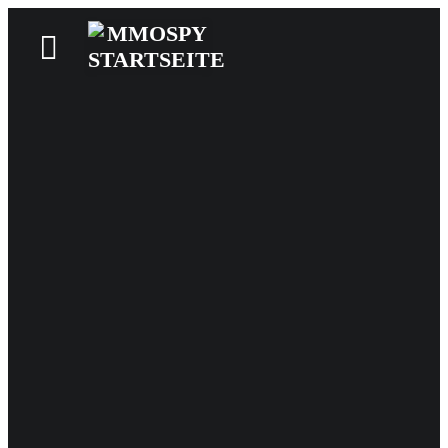
News
Reviews
Games
Videos
MMOwiki