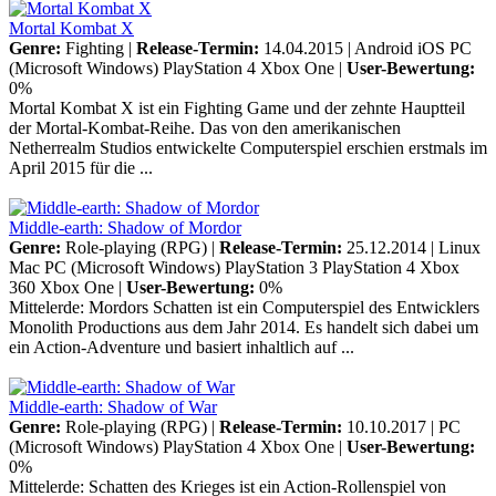
Mortal Kombat X
Genre:
Fighting |
Release-Termin:
14.04.2015 |
Android
iOS
PC
(Microsoft Windows)
PlayStation 4
Xbox One
|
User-Bewertung:
0%
Mortal Kombat X ist ein Fighting Game und der zehnte Hauptteil
der Mortal-Kombat-Reihe. Das von den amerikanischen
Netherrealm Studios entwickelte Computerspiel erschien erstmals im
April 2015 für die ...
Middle-earth: Shadow of Mordor
Genre:
Role-playing (RPG) |
Release-Termin:
25.12.2014 |
Linux
Mac
PC (Microsoft Windows)
PlayStation 3
PlayStation 4
Xbox
360
Xbox One
|
User-Bewertung:
0%
Mittelerde: Mordors Schatten ist ein Computerspiel des Entwicklers
Monolith Productions aus dem Jahr 2014. Es handelt sich dabei um
ein Action-Adventure und basiert inhaltlich auf ...
Middle-earth: Shadow of War
Genre:
Role-playing (RPG) |
Release-Termin:
10.10.2017 |
PC
(Microsoft Windows)
PlayStation 4
Xbox One
|
User-Bewertung:
0%
Mittelerde: Schatten des Krieges ist ein Action-Rollenspiel von