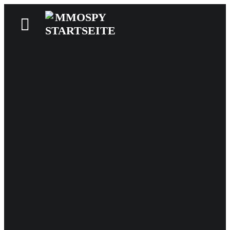
News
Reviews
Games
Videos
MMOwiki