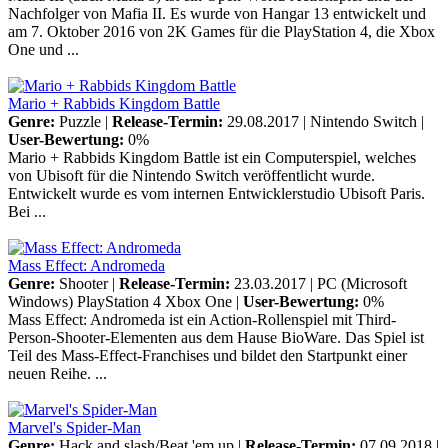
Nachfolger von Mafia II. Es wurde von Hangar 13 entwickelt und
am 7. Oktober 2016 von 2K Games für die PlayStation 4, die Xbox
One und ...
Mario + Rabbids Kingdom Battle
Genre:
Puzzle |
Release-Termin:
29.08.2017 |
Nintendo Switch
|
User-Bewertung:
0%
Mario + Rabbids Kingdom Battle ist ein Computerspiel, welches
von Ubisoft für die Nintendo Switch veröffentlicht wurde.
Entwickelt wurde es vom internen Entwicklerstudio Ubisoft Paris.
Bei ...
Mass Effect: Andromeda
Genre:
Shooter |
Release-Termin:
23.03.2017 |
PC (Microsoft
Windows)
PlayStation 4
Xbox One
|
User-Bewertung:
0%
Mass Effect: Andromeda ist ein Action-Rollenspiel mit Third-
Person-Shooter-Elementen aus dem Hause BioWare. Das Spiel ist
Teil des Mass-Effect-Franchises und bildet den Startpunkt einer
neuen Reihe. ...
Marvel's Spider-Man
Genre:
Hack and slash/Beat 'em up |
Release-Termin:
07.09.2018 |