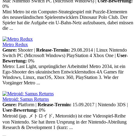
Mac
Nintendo Switch
PC (Microsoft Windows)
|
User-Bewertung:
0%
Mini Metro ist ein Computer-Strategiespiel mit Puzzle-Elementen
des neuseeländischen Spieleentwicklers Dinosaur Polo Club. Der
Spieler hat die Aufgabe ein U-Bahn-Netz aufzubauen, dabei müssen
die ...
Metro Redux
Genre:
Shooter |
Release-Termin:
29.08.2014 |
Linux
Nintendo
Switch
PC (Microsoft Windows)
PlayStation 4
Xbox One
|
User-
Bewertung:
0%
Metro: Last Light, ursprünglicher Arbeitstitel Metro 2034, ist ein
Ego-Shooter des ukrainischen Entwicklerstudios 4A Games für
Windows, Linux, macOS, Xbox 360, PlayStation 3. Wie der
Vorgänger Metro ...
Metroid: Samus Returns
Genre:
Platform |
Release-Termin:
15.09.2017 |
Nintendo 3DS
|
User-Bewertung:
0%
Metroid (jap. メトロイド, Metoroido) ist eine Videospiel-Reihe
von Nintendo. Sie hat ihren Ursprung in der Nintendo-Abteilung
Research & Development 1 (kurz: ...