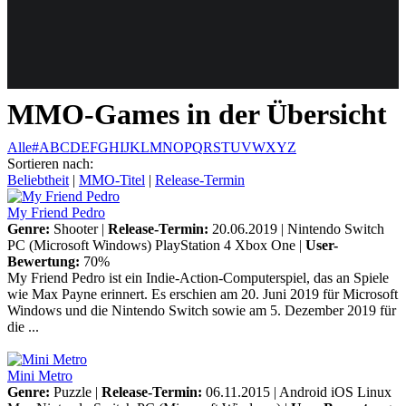
Weiteres
MMO-Games in der Übersicht
Follow us
Alle
#
A
B
C
D
E
F
G
H
I
J
K
L
M
N
O
P
Q
R
S
T
U
V
W
X
Y
Z
Sortieren nach:
Beliebtheit
|
MMO-Titel
|
Release-Termin
My Friend Pedro
Genre:
Shooter |
Release-Termin:
20.06.2019 |
Nintendo Switch
PC (Microsoft Windows)
PlayStation 4
Xbox One
|
User-
Bewertung:
70%
My Friend Pedro ist ein Indie-Action-Computerspiel, das an Spiele
Anmelden
wie Max Payne erinnert. Es erschien am 20. Juni 2019 für Microsoft
Windows und die Nintendo Switch sowie am 5. Dezember 2019 für
die ...
Mini Metro
Genre:
Puzzle |
Release-Termin:
06.11.2015 |
Android
iOS
Linux