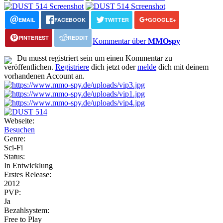
EMAIL
FACEBOOK
TWITTER
GOOGLE+
PINTEREST
REDDIT
Kommentar über
MMOspy
Du musst registriert sein um einen Kommentar zu
veröffentlichen.
Registriere
dich jetzt oder
melde
dich mit deinem
vorhandenen Account an.
Webseite:
Besuchen
Genre:
Sci-Fi
Status:
In Entwicklung
Erstes Release:
2012
PVP:
Ja
Bezahlsystem:
Free to Play