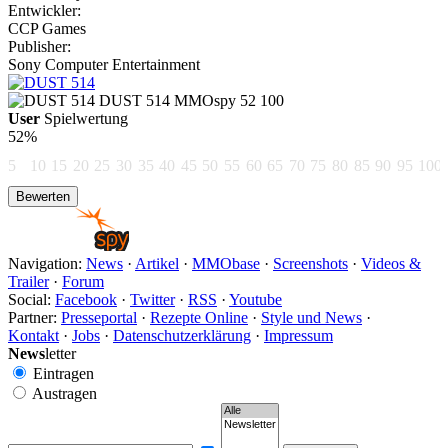
Entwickler:
CCP Games
Publisher:
Sony Computer Entertainment
DUST 514
MMOspy
52
100
User
Spielwertung
52%
5
10
15
20
25
30
35
40
45
50
55
60
65
70
75
80
85
90
95
100
Navigation:
News
·
Artikel
·
MMObase
·
Screenshots
·
Videos &
Trailer
·
Forum
Social:
Facebook
·
Twitter
·
RSS
·
Youtube
Partner:
Presseportal
·
Rezepte Online
·
Style und News
·
Kontakt
·
Jobs
·
Datenschutzerklärung
·
Impressum
News
letter
Eintragen
Austragen