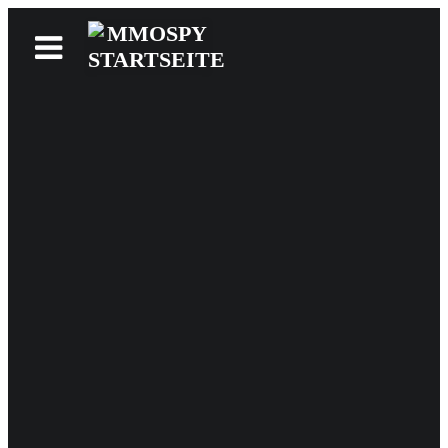
News
Reviews
Games
Videos
MMOwiki