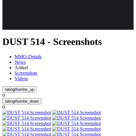
Weiteres
DUST 514 - Screenshots
Follow us
MMO-Details
News
Artikel
Screenshots
Videos
0
Anmelden
0