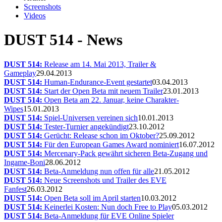
Screenshots
Videos
DUST 514 - News
DUST 514:
Release am 14. Mai 2013, Trailer &
Gameplay
29.04.2013
DUST 514:
Human-Endurance-Event gestartet
03.04.2013
DUST 514:
Start der Open Beta mit neuem Trailer
23.01.2013
DUST 514:
Open Beta am 22. Januar, keine Charakter-
Wipes
15.01.2013
DUST 514:
Spiel-Universen vereinen sich
10.01.2013
DUST 514:
Tester-Turnier angekündigt
23.10.2012
DUST 514:
Gerücht: Release schon im Oktober?
25.09.2012
DUST 514:
Für den European Games Award nominiert
16.07.2012
DUST 514:
Mercenary-Pack gewährt sicheren Beta-Zugang und
Ingame-Boni
28.06.2012
DUST 514:
Beta-Anmeldung nun offen für alle
21.05.2012
DUST 514:
Neue Screenshots und Trailer des EVE
Fanfest
26.03.2012
DUST 514:
Open Beta soll im April starten
10.03.2012
DUST 514:
Keinerlei Kosten: Nun doch Free to Play
05.03.2012
DUST 514:
Beta-Anmeldung für EVE Online Spieler