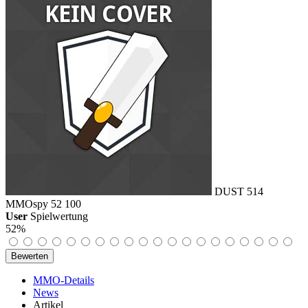
DUST 514
MMOspy
52
100
User
Spielwertung
52%
MMO-Details
News
Artikel