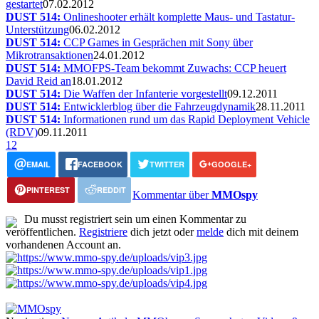
gestartet
07.02.2012
DUST 514:
Onlineshooter erhält komplette Maus- und Tastatur-
Unterstützung
06.02.2012
DUST 514:
CCP Games in Gesprächen mit Sony über
Mikrotransaktionen
24.01.2012
DUST 514:
MMOFPS-Team bekommt Zuwachs: CCP heuert
David Reid an
18.01.2012
DUST 514:
Die Waffen der Infanterie vorgestellt
09.12.2011
DUST 514:
Entwicklerblog über die Fahrzeugdynamik
28.11.2011
DUST 514:
Informationen rund um das Rapid Deployment Vehicle
(RDV)
09.11.2011
1
2
EMAIL
FACEBOOK
TWITTER
GOOGLE+
PINTEREST
REDDIT
Kommentar über
MMOspy
Du musst registriert sein um einen Kommentar zu
veröffentlichen.
Registriere
dich jetzt oder
melde
dich mit deinem
vorhandenen Account an.