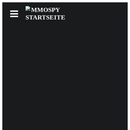
News
Reviews
Games
Videos
MMOwiki