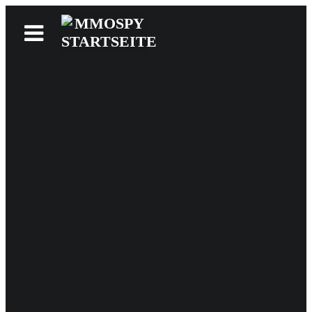
News
Reviews
Games
Videos
MMOwiki