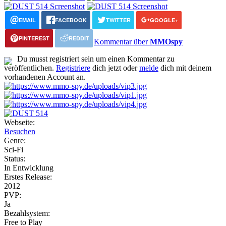
EMAIL
FACEBOOK
TWITTER
GOOGLE+
PINTEREST
REDDIT
Kommentar über
MMOspy
Du musst registriert sein um einen Kommentar zu
veröffentlichen.
Registriere
dich jetzt oder
melde
dich mit deinem
vorhandenen Account an.
Webseite:
Besuchen
Genre:
Sci-Fi
Status:
In Entwicklung
Erstes Release:
2012
PVP:
Ja
Bezahlsystem:
Free to Play