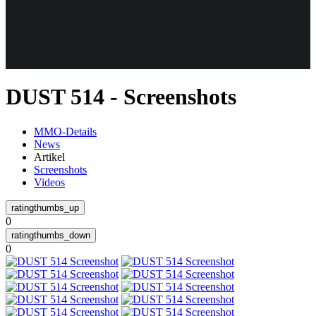
Weiteres
DUST 514 - Screenshots
Follow us
MMO-Details
News
Artikel
Screenshots
Videos
0
Anmelden
0