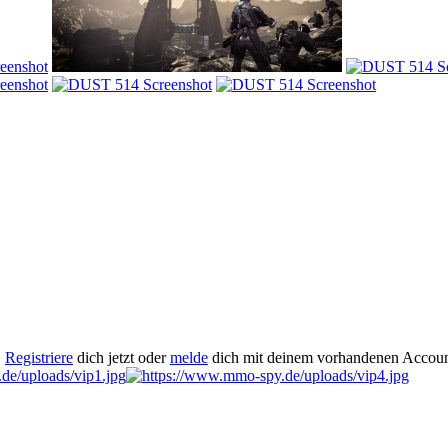
.
Registriere
dich jetzt oder
melde
dich mit deinem vorhandenen Accoun