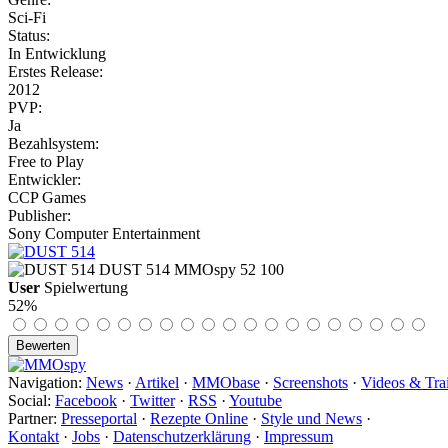
Sci-Fi
Status:
In Entwicklung
Erstes Release:
2012
PVP:
Ja
Bezahlsystem:
Free to Play
Entwickler:
CCP Games
Publisher:
Sony Computer Entertainment
DUST 514
MMOspy
52
100
User
Spielwertung
52%
Navigation:
News
·
Artikel
·
MMObase
·
Screenshots
·
Videos & Trai
Social:
Facebook
·
Twitter
·
RSS
·
Youtube
Partner:
Presseportal
·
Rezepte Online
·
Style und News
·
Kontakt
·
Jobs
·
Datenschutzerklärung
·
Impressum