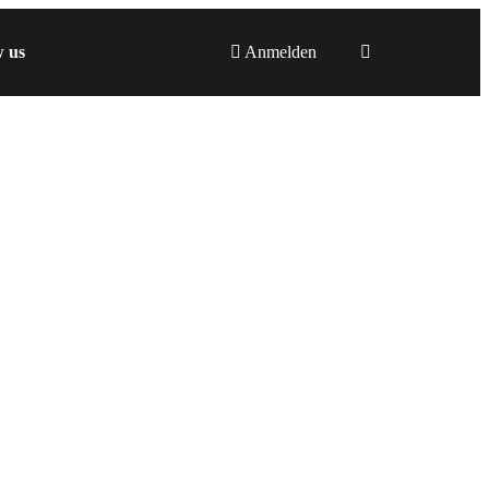
w us
Anmelden