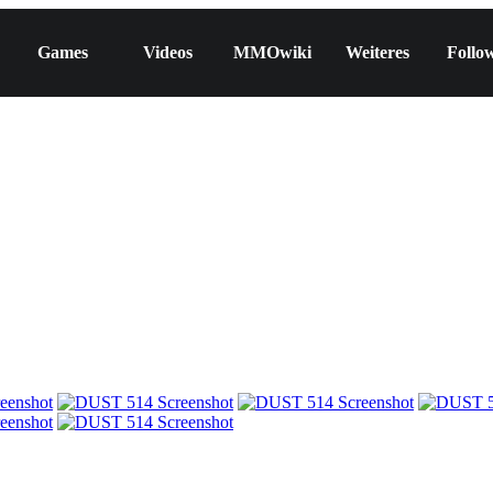
Games
Videos
MMOwiki
Weiteres
Follo