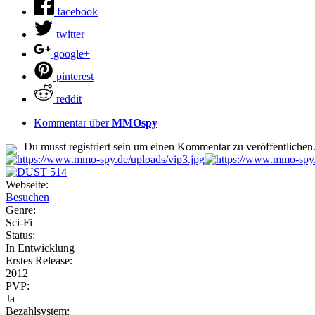
facebook
twitter
google+
pinterest
reddit
Kommentar über
MMOspy
Du musst registriert sein um einen Kommentar zu veröffentlichen
Webseite:
Besuchen
Genre:
Sci-Fi
Status:
In Entwicklung
Erstes Release:
2012
PVP:
Ja
Bezahlsystem: