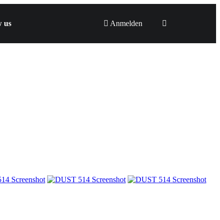
w us
Anmelden