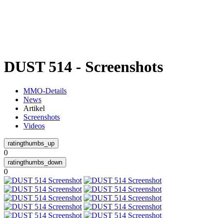
Weiteres
DUST 514 - Screenshots
Follow us
MMO-Details
News
Artikel
Screenshots
Videos
0
Anmelden
0