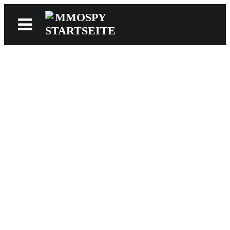
News
Reviews
Games
Videos
MMOwiki