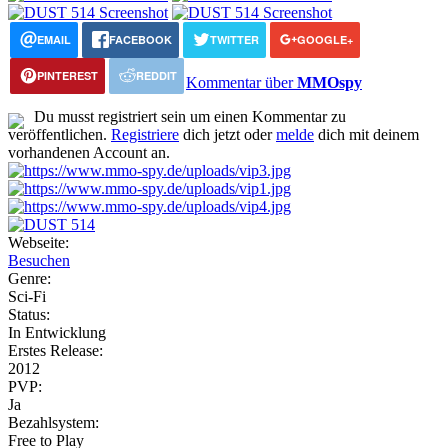
EMAIL
FACEBOOK
TWITTER
GOOGLE+
PINTEREST
REDDIT
Kommentar über
MMOspy
Du musst registriert sein um einen Kommentar zu
veröffentlichen.
Registriere
dich jetzt oder
melde
dich mit deinem
vorhandenen Account an.
Webseite:
Besuchen
Genre:
Sci-Fi
Status:
In Entwicklung
Erstes Release:
2012
PVP:
Ja
Bezahlsystem:
Free to Play