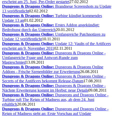
erscheint am 25. Juni, Pre-Order gestartet
27.02.2012
Dungeons & Dragons Online:
Brandneue Screenshots zu Update
13 veröffentlicht
02.02.2012
Dungeons & Dragons Online:
Turbine kündigt kommendes
Update 13 an
01.02.2012
Dungeons & Dragons Online:
Erstes Addon angekündigt:
Bedrohung durch das Unterreich
20.01.2012
Dungeons & Dragons Online:
Umfangreiche Patchnotizen zu
Update 12 veröffentlicht
10.11.2011
Dungeons & Dragons Online:
Update 12: Vaults of the Artificers
erscheint am 9. November 2011
02.11.2011
Dungeons & Dragons Online:
Dungeons & Dragons Online -
Umfangreiche Frage und Antwort-Runde zum
Magieschmied
13.09.2011
Dungeons & Dragons Online:
Dungeons & Dragons Online
Addons - Frische Szenenbilder zur Erweiterung
26.08.2011
Dungeons & Dragons Online:
Dungeons & Dragons Online -
Secrets of the Antificers bekommt Release-Datum
17.08.2011
Dungeons & Dragons Online:
Dungeons & Dragons Online -
Nächste Erweiterung kommt im Herbst: neue Details
09.08.2011
Dungeons & Dragons Online:
Dungeons and Dragons Online -
Turbine ruft The Reign of Madness aus, ab dem 24. Juni
erhältlich
20.06.2011
Dungeons & Dragons Online:
Dungeons and Dragons Online -
Reign of Madness steht an: Erste Vorschau auf Update