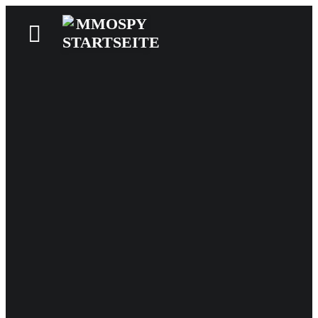
News
Reviews
Games
Videos
MMOwiki