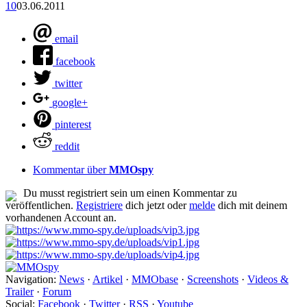
10
03.06.2011
email
facebook
twitter
google+
pinterest
reddit
Kommentar über
MMOspy
Du musst registriert sein um einen Kommentar zu
veröffentlichen.
Registriere
dich jetzt oder
melde
dich mit deinem
vorhandenen Account an.
Navigation:
News
·
Artikel
·
MMObase
·
Screenshots
·
Videos &
Trailer
·
Forum
Social:
Facebook
·
Twitter
·
RSS
·
Youtube