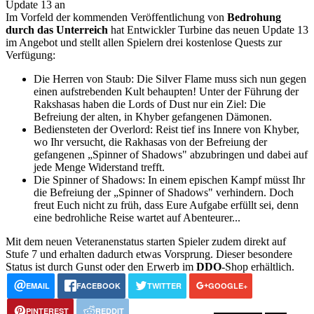
Im Vorfeld der kommenden Veröffentlichung von
Bedrohung
durch das Unterreich
hat Entwickler Turbine das neuen Update 13
im Angebot und stellt allen Spielern drei kostenlose Quests zur
Verfügung:
Die Herren von Staub: Die Silver Flame muss sich nun gegen
einen aufstrebenden Kult behaupten! Unter der Führung der
Rakshasas haben die Lords of Dust nur ein Ziel: Die
Befreiung der alten, in Khyber gefangenen Dämonen.
Bediensteten der Overlord: Reist tief ins Innere von Khyber,
wo Ihr versucht, die Rakhasas von der Befreiung der
gefangenen „Spinner of Shadows" abzubringen und dabei auf
jede Menge Widerstand trefft.
Die Spinner of Shadows: In einem epischen Kampf müsst Ihr
die Befreiung der „Spinner of Shadows" verhindern. Doch
freut Euch nicht zu früh, dass Eure Aufgabe erfüllt sei, denn
eine bedrohliche Reise wartet auf Abenteurer...
Mit dem neuen Veteranenstatus starten Spieler zudem direkt auf
Stufe 7 und erhalten dadurch etwas Vorsprung. Dieser besondere
Status ist durch Gunst oder den Erwerb im
DDO
-Shop erhältlich.
EMAIL
FACEBOOK
TWITTER
GOOGLE+
PINTEREST
REDDIT