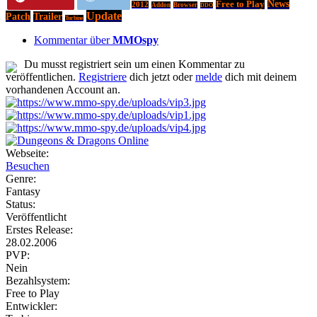
Free to Play
News
2012
Addon
Browser
DDO
Update
Patch
Trailer
Turbine
Kommentar über
MMOspy
Du musst registriert sein um einen Kommentar zu
veröffentlichen.
Registriere
dich jetzt oder
melde
dich mit deinem
vorhandenen Account an.
Webseite:
Besuchen
Genre:
Fantasy
Status:
Veröffentlicht
Erstes Release:
28.02.2006
PVP:
Nein
Bezahlsystem:
Free to Play
Entwickler: