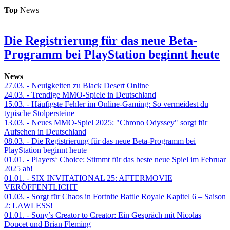
Top
News
Die Registrierung für das neue Beta-
Programm bei PlayStation beginnt heute
News
27.03.
- Neuigkeiten zu Black Desert Online
24.03.
- Trendige MMO-Spiele in Deutschland
15.03.
- Häufigste Fehler im Online-Gaming: So vermeidest du
typische Stolpersteine
13.03.
- Neues MMO-Spiel 2025: "Chrono Odyssey" sorgt für
Aufsehen in Deutschland
08.03.
- Die Registrierung für das neue Beta-Programm bei
PlayStation beginnt heute
01.01.
- Players‘ Choice: Stimmt für das beste neue Spiel im Februar
2025 ab!
01.01.
- SIX INVITATIONAL 25: AFTERMOVIE
VERÖFFENTLICHT
01.03.
- Sorgt für Chaos in Fortnite Battle Royale Kapitel 6 – Saison
2: LAWLESS!
01.01.
- Sony’s Creator to Creator: Ein Gespräch mit Nicolas
Doucet und Brian Fleming