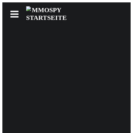
News
Reviews
Games
Videos
MMOwiki