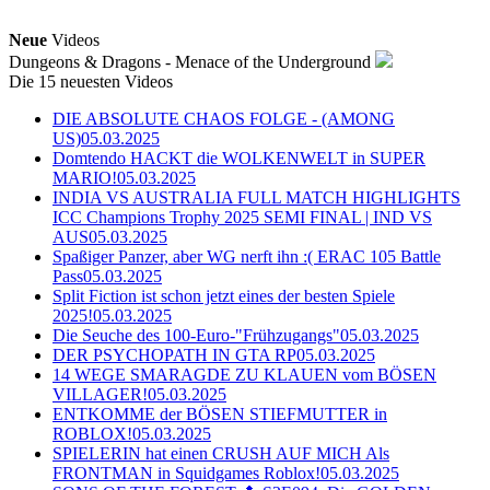
Neue
Videos
Dungeons & Dragons - Menace of the Underground
Die 15 neuesten Videos
DIE ABSOLUTE CHAOS FOLGE - (AMONG
US)
05.03.2025
Domtendo HACKT die WOLKENWELT in SUPER
MARIO!
05.03.2025
INDIA VS AUSTRALIA FULL MATCH HIGHLIGHTS
ICC Champions Trophy 2025 SEMI FINAL | IND VS
AUS
05.03.2025
Spaßiger Panzer, aber WG nerft ihn :( ERAC 105 Battle
Pass
05.03.2025
Split Fiction ist schon jetzt eines der besten Spiele
2025!
05.03.2025
Die Seuche des 100-Euro-"Frühzugangs"
05.03.2025
DER PSYCHOPATH IN GTA RP
05.03.2025
14 WEGE SMARAGDE ZU KLAUEN vom BÖSEN
VILLAGER!
05.03.2025
ENTKOMME der BÖSEN STIEFMUTTER in
ROBLOX!
05.03.2025
SPIELERIN hat einen CRUSH AUF MICH Als
FRONTMAN in Squidgames Roblox!
05.03.2025