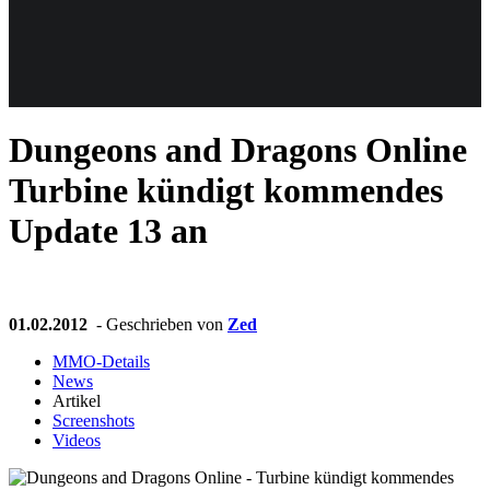
Weiteres
Dungeons and Dragons Online
Follow us
Turbine kündigt kommendes
Update 13 an
01.02.2012
- Geschrieben von
Zed
Anmelden
MMO-Details
News
Artikel
Screenshots
Videos