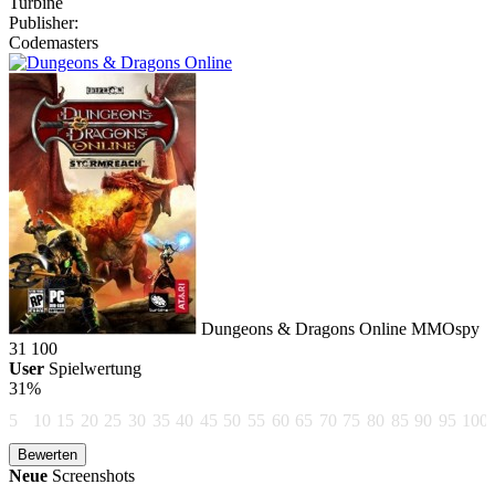
Turbine
Publisher:
Codemasters
Dungeons & Dragons Online
MMOspy
31
100
User
Spielwertung
31%
5
10
15
20
25
30
35
40
45
50
55
60
65
70
75
80
85
90
95
100
Neue
Screenshots