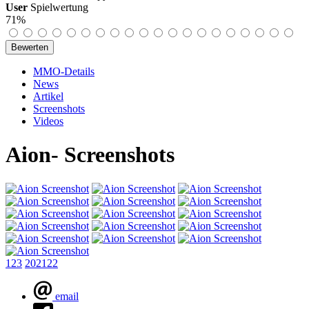
User
Spielwertung
71%
MMO-Details
News
Artikel
Screenshots
Videos
Aion- Screenshots
1
2
3
20
21
22
email