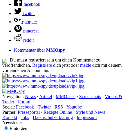
facebook
twitter
google+
pinterest
reddit
Kommentar über
MMOspy
Du musst registriert sein um einen Kommentar zu
veröffentlichen.
Registriere
dich jetzt oder
melde
dich mit deinem
vorhandenen Account an.
Navigation:
News
·
Artikel
·
MMObase
·
Screenshots
·
Videos &
Trailer
·
Forum
Social:
Facebook
·
Twitter
·
RSS
·
Youtube
Partner:
Presseportal
·
Rezepte Online
·
Style und News
·
Kontakt
·
Jobs
·
Datenschutzerklärung
·
Impressum
News
letter
Eintragen