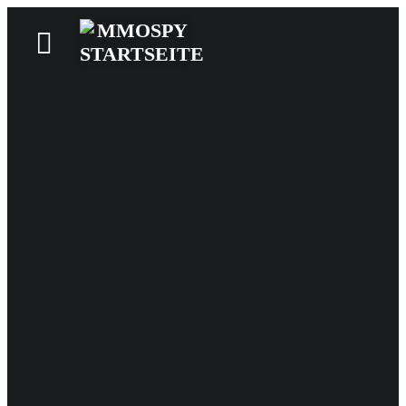
News
Reviews
Games
Videos
MMOwiki