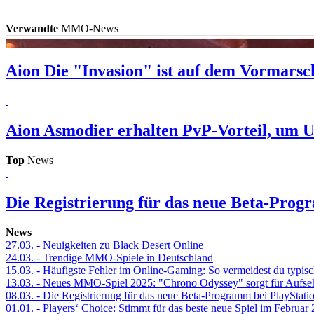
Verwandte
MMO-News
Aion
Die "Invasion" ist auf dem Vormarsc
Aion
Asmodier erhalten PvP-Vorteil, um U
Top
News
Die Registrierung für das neue Beta-Prog
News
27.03.
- Neuigkeiten zu Black Desert Online
24.03.
- Trendige MMO-Spiele in Deutschland
15.03.
- Häufigste Fehler im Online-Gaming: So vermeidest du typisc
13.03.
- Neues MMO-Spiel 2025: "Chrono Odyssey" sorgt für Aufse
08.03.
- Die Registrierung für das neue Beta-Programm bei PlayStati
01.01.
- Players‘ Choice: Stimmt für das beste neue Spiel im Februar