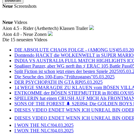
Neue
Screenshots
Neue
Videos
Aion 4.5 - Rider (Aethertech) Klassen Trailer
Aion 4.0 - Neue Zonen
Die 15 neuesten Videos
DIE ABSOLUTE CHAOS FOLGE - (AMONG US)
05.03.2
Domtendo HACKT die WOLKENWELT in SUPER MARIO
INDIA VS AUSTRALIA FULL MATCH HIGHLIGHTS ICC Ch
Spaßiger Panzer, aber WG nerft ihn :( ERAC 105 Battle Pass
0
Split Fiction ist schon jetzt eines der besten Spiele 2025!
05.03.
Die Seuche des 100-Euro-"Frühzugangs"
05.03.2025
DER PSYCHOPATH IN GTA RP
05.03.2025
14 WEGE SMARAGDE ZU KLAUEN vom BÖSEN VILL
ENTKOMME der BÖSEN STIEFMUTTER in ROBLOX!
05
SPIELERIN hat einen CRUSH AUF MICH Als FRONTMAN i
SONS OF THE FOREST 🌲 S2E094: Die GOLDEN BOYS 
DIESES VIDEO ENDET WENN ICH UNREAL BIN ODER
DIESES VIDEO ENDET WENN ICH UNREAL BIN ODER
I WON THE NLC!
04.03.2025
I WON THE NLC!
04.03.2025