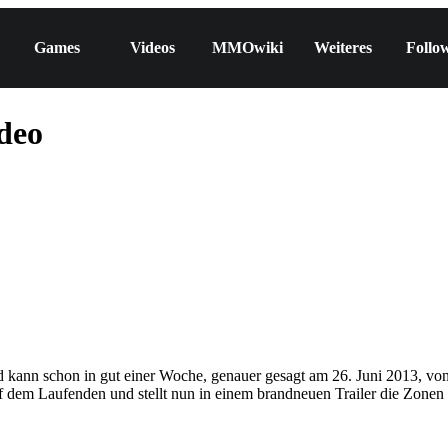
Games
Videos
MMOwiki
Weiteres
Follo
deo
und kann schon in gut einer Woche, genauer gesagt am 26. Juni 2013, v
uf dem Laufenden und stellt nun in einem brandneuen Trailer die Zone