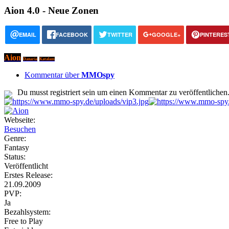
Aion 4.0 - Neue Zonen
EMAIL
FACEBOOK
TWITTER
GOOGLE+
PINTERES
Aion
Danaria
Katalam
Kommentar über
MMOspy
Du musst registriert sein um einen Kommentar zu veröffentlichen
Webseite:
Besuchen
Genre:
Fantasy
Status:
Veröffentlicht
Erstes Release:
21.09.2009
PVP:
Ja
Bezahlsystem:
Free to Play