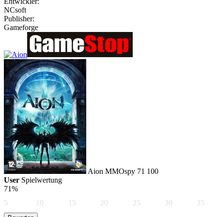
Entwickler:
NCsoft
Publisher:
Gameforge
Aion
MMOspy
71
100
User
Spielwertung
71%
5
10
15
20
25
30
35