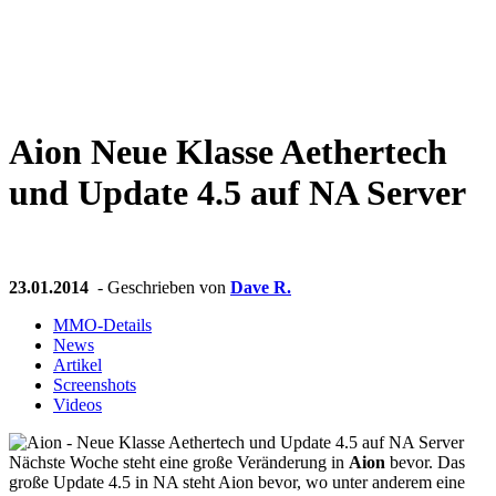
Weiteres
Aion
Neue Klasse Aethertech
Follow us
und Update 4.5 auf NA Server
23.01.2014
- Geschrieben von
Dave R.
MMO-Details
News
Anmelden
Artikel
Screenshots
Videos
Nächste Woche steht eine große Veränderung in
Aion
bevor. Das
große Update 4.5 in NA steht Aion bevor, wo unter anderem eine