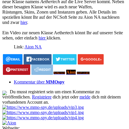
neue Klasse namens
Aethertech
auf die Live Server kommt. Neben
dieser besagten Klasse wird es auch neue Waffen,
Rüstungen, Skins, Zonen und Instanzen geben. Alle Details im
speziellen könnt Ihr auf der NCSoft Seite zu Aion NA nachlesen
und zwar
hier
.
Ein Video zur neuen Klasse Aethertech könnt Ihr auf unserer Seite
sehen, oder einfach
hier
klicken.
Link:
Aion NA
EMAIL
FACEBOOK
TWITTER
GOOGLE+
PINTEREST
REDDIT
Aion
Aethertech
steel cavalry
Kommentar über
MMOspy
Du musst registriert sein um einen Kommentar zu
veröffentlichen.
Registriere
dich jetzt oder
melde
dich mit deinem
vorhandenen Account an.
Webseite: