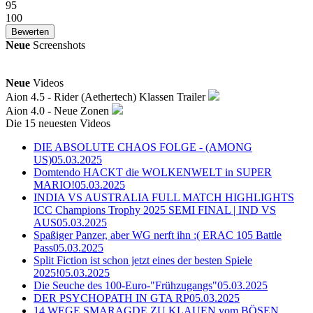
95
100
Neue
Screenshots
Neue
Videos
Aion 4.5 - Rider (Aethertech) Klassen Trailer
Aion 4.0 - Neue Zonen
Die 15 neuesten Videos
DIE ABSOLUTE CHAOS FOLGE - (AMONG
US)
05.03.2025
Domtendo HACKT die WOLKENWELT in SUPER
MARIO!
05.03.2025
INDIA VS AUSTRALIA FULL MATCH HIGHLIGHTS
ICC Champions Trophy 2025 SEMI FINAL | IND VS
AUS
05.03.2025
Spaßiger Panzer, aber WG nerft ihn :( ERAC 105 Battle
Pass
05.03.2025
Split Fiction ist schon jetzt eines der besten Spiele
2025!
05.03.2025
Die Seuche des 100-Euro-"Frühzugangs"
05.03.2025
DER PSYCHOPATH IN GTA RP
05.03.2025
14 WEGE SMARAGDE ZU KLAUEN vom BÖSEN