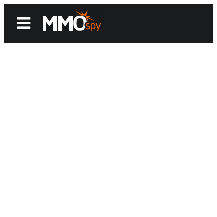
News
Reviews
Games
Videos
MMOwiki