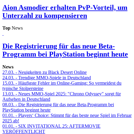
Aion
Asmodier erhalten PvP-Vorteil, um
Unterzahl zu kompensieren
Top
News
Die Registrierung für das neue Beta-
Programm bei PlayStation beginnt heute
News
27.03.
- Neuigkeiten zu Black Desert Online
24.03.
- Trendige MMO-Spiele in Deutschland
15.03.
- Häufigste Fehler im Online-Gaming: So vermeidest du
typische Stolpersteine
13.03.
- Neues MMO-Spiel 2025: "Chrono Odyssey" sorgt für
Aufsehen in Deutschland
08.03.
- Die Registrierung für das neue Beta-Programm bei
PlayStation beginnt heute
01.01.
- Players‘ Choice: Stimmt für das beste neue Spiel im Februar
2025 ab!
01.01.
- SIX INVITATIONAL 25: AFTERMOVIE
VERÖFFENTLICHT