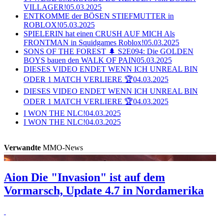
VILLAGER!
05.03.2025
ENTKOMME der BÖSEN STIEFMUTTER in
ROBLOX!
05.03.2025
SPIELERIN hat einen CRUSH AUF MICH Als
FRONTMAN in Squidgames Roblox!
05.03.2025
SONS OF THE FOREST 🌲 S2E094: Die GOLDEN
BOYS bauen den WALK OF PAIN
05.03.2025
DIESES VIDEO ENDET WENN ICH UNREAL BIN
ODER 1 MATCH VERLIERE 🏆
04.03.2025
DIESES VIDEO ENDET WENN ICH UNREAL BIN
ODER 1 MATCH VERLIERE 🏆
04.03.2025
I WON THE NLC!
04.03.2025
I WON THE NLC!
04.03.2025
Verwandte
MMO-News
Aion
Die "Invasion" ist auf dem
Vormarsch, Update 4.7 in Nordamerika