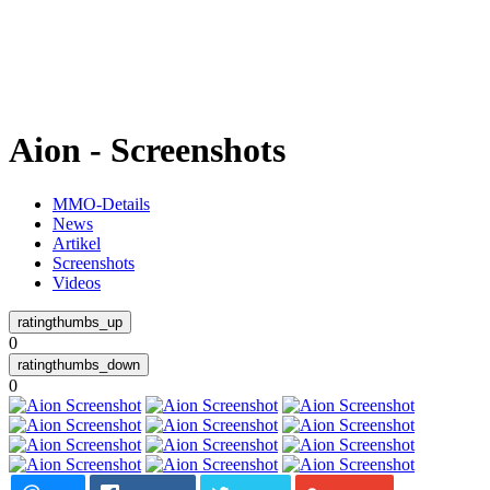
Weiteres
Aion - Screenshots
Follow us
MMO-Details
News
Artikel
Screenshots
Videos
0
Anmelden
0