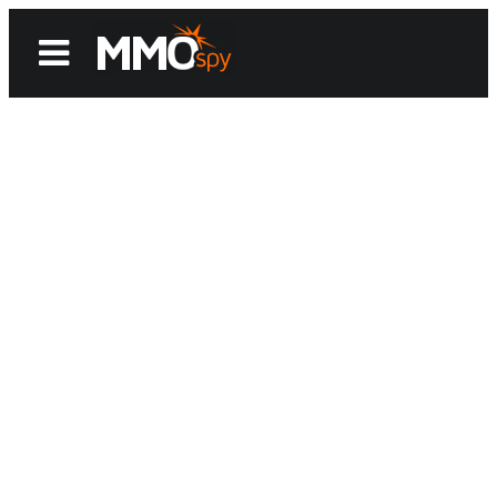
News
Reviews
Games
Videos
MMOwiki