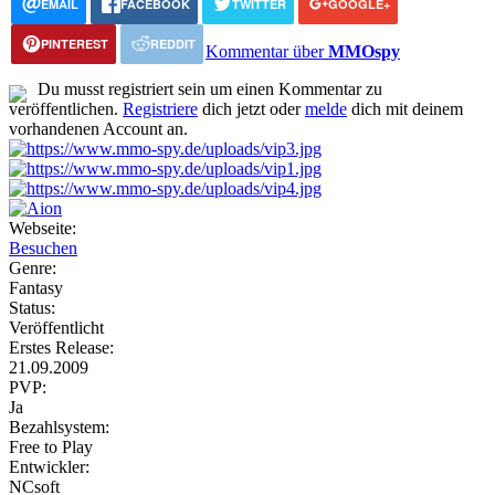
EMAIL
FACEBOOK
TWITTER
GOOGLE+
PINTEREST
REDDIT
Kommentar über
MMOspy
Du musst registriert sein um einen Kommentar zu
veröffentlichen.
Registriere
dich jetzt oder
melde
dich mit deinem
vorhandenen Account an.
Webseite:
Besuchen
Genre:
Fantasy
Status:
Veröffentlicht
Erstes Release:
21.09.2009
PVP:
Ja
Bezahlsystem:
Free to Play
Entwickler:
NCsoft