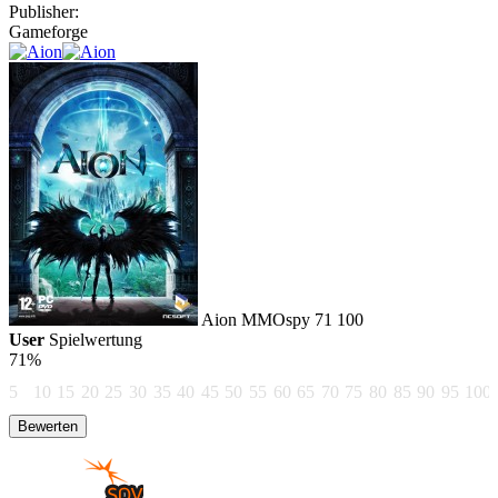
Publisher:
Gameforge
Aion
MMOspy
71
100
User
Spielwertung
71%
5
10
15
20
25
30
35
40
45
50
55
60
65
70
75
80
85
90
95
100