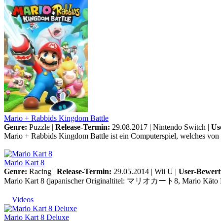
Mario + Rabbids Kingdom Battle
Genre:
Puzzle |
Release-Termin:
29.08.2017 |
Nintendo Switch
|
Us
Mario + Rabbids Kingdom Battle ist ein Computerspiel, welches von Ub
Mario Kart 8
Genre:
Racing |
Release-Termin:
29.05.2014 |
Wii U
|
User-Bewert
Mario Kart 8 (japanischer Originaltitel: マリオカート8, Mario Kāto Eito
Videos
Mario Kart 8 Deluxe