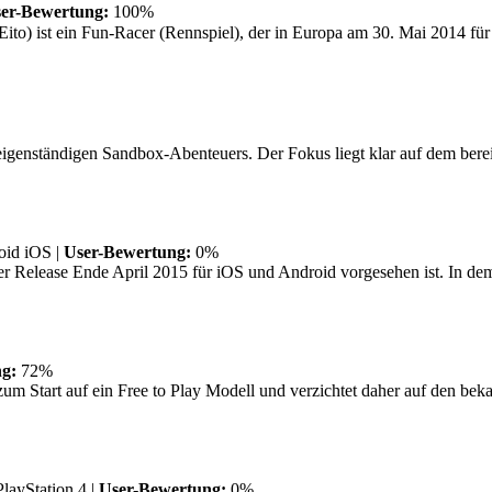
er-Bewertung:
100%
) ist ein Fun-Racer (Rennspiel), der in Europa am 30. Mai 2014 für d
nständigen Sandbox-Abenteuers. Der Fokus liegt klar auf dem bereits 
oid
iOS
|
User-Bewertung:
0%
er Release Ende April 2015 für iOS und Android vorgesehen ist. In dem
g:
72%
Start auf ein Free to Play Modell und verzichtet daher auf den bek
PlayStation 4
|
User-Bewertung:
0%