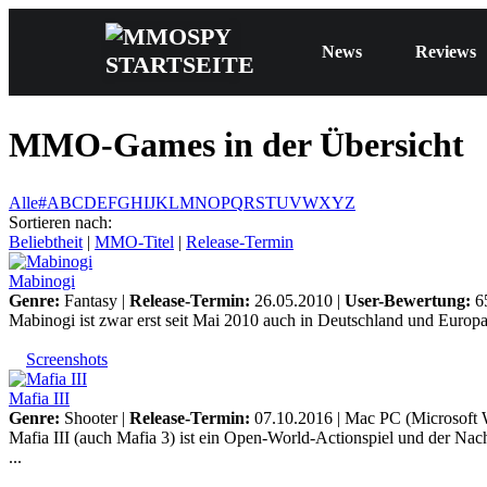
News
Reviews
MMO-Games in der Übersicht
Alle
#
A
B
C
D
E
F
G
H
I
J
K
L
M
N
O
P
Q
R
S
T
U
V
W
X
Y
Z
Sortieren nach:
Beliebtheit
|
MMO-Titel
|
Release-Termin
Mabinogi
Genre:
Fantasy |
Release-Termin:
26.05.2010 |
User-Bewertung:
6
Mabinogi ist zwar erst seit Mai 2010 auch in Deutschland und Europa
Screenshots
Mafia III
Genre:
Shooter |
Release-Termin:
07.10.2016 |
Mac
PC (Microsoft
Mafia III (auch Mafia 3) ist ein Open-World-Actionspiel und der Na
...