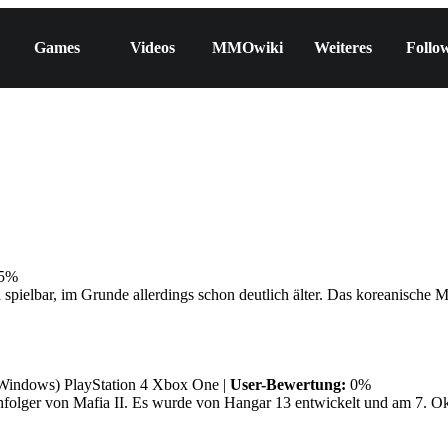
Games
Videos
MMOwiki
Weiteres
Follo
5%
 spielbar, im Grunde allerdings schon deutlich älter. Das koreanisch
 Windows)
PlayStation 4
Xbox One
|
User-Bewertung:
0%
chfolger von Mafia II. Es wurde von Hangar 13 entwickelt und am 7. 