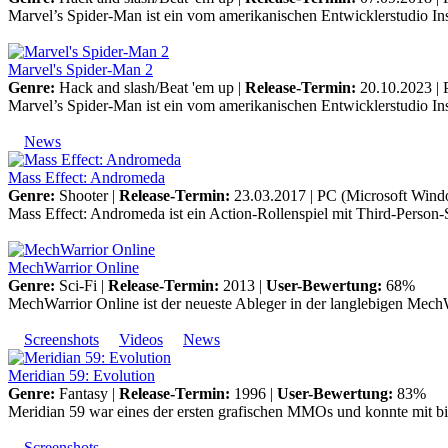
Marvel’s Spider-Man ist ein vom amerikanischen Entwicklerstudio Ins
Marvel's Spider-Man 2
Genre:
Hack and slash/Beat 'em up |
Release-Termin:
20.10.2023 |
Marvel’s Spider-Man ist ein vom amerikanischen Entwicklerstudio Ins
News
Mass Effect: Andromeda
Genre:
Shooter |
Release-Termin:
23.03.2017 |
PC (Microsoft Wind
Mass Effect: Andromeda ist ein Action-Rollenspiel mit Third-Person-
MechWarrior Online
Genre:
Sci-Fi |
Release-Termin:
2013 |
User-Bewertung:
68%
MechWarrior Online ist der neueste Ableger in der langlebigen MechWa
Screenshots
Videos
News
Meridian 59: Evolution
Genre:
Fantasy |
Release-Termin:
1996 |
User-Bewertung:
83%
Meridian 59 war eines der ersten grafischen MMOs und konnte mit bis
Screenshots