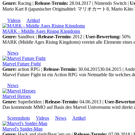
Genre:
Racing |
Release-Termin:
28.04.2017 |
Nintendo Switch
|
Us
Mario Kart 8 (japanischer Originaltitel: マリオカート8, Mario Kāto Eito
Videos
Artikel
MARK - Middle Ages Rising Kingdoms
Genre:
Sandbox |
Release-Termin:
2012 |
User-Bewertung:
50%
MARK (Middle Ages Rising Kingdoms) vereint alle Elemente eines eige
News
Marvel Future Fight
Genre:
action RPG |
Release-Termin:
30.04.201530.04.2015 |
Andr
Marvel Future Fight ist ein Action RPG von Netmarble für welches d
News
Marvel Heroes
Genre:
Superhelden |
Release-Termin:
04.06.2013 |
User-Bewertun
Das kommende MMO auf Basis des Marvel Universums wird direkt zum 
Screenshots
Videos
News
Artikel
Marvel's Spider-Man
Genre:
Hack and slash/Beat 'em up |
Release-Termin:
07.09.2018 |