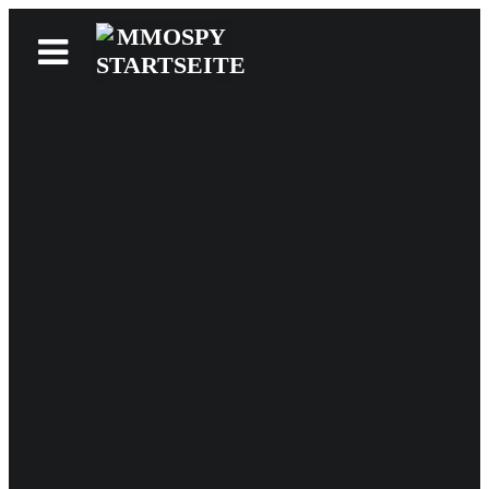
News
Reviews
Games
Videos
MMOwiki