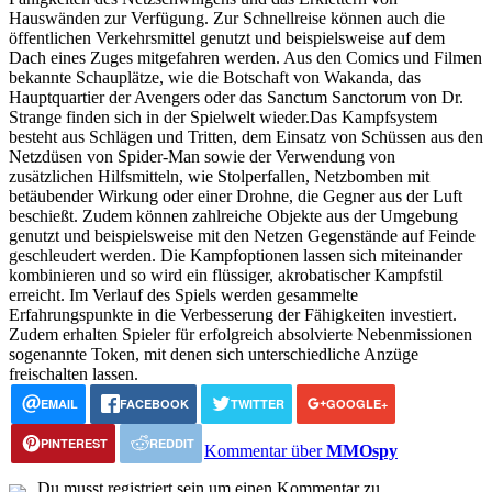
Hauswänden zur Verfügung. Zur Schnellreise können auch die
öffentlichen Verkehrsmittel genutzt und beispielsweise auf dem
Dach eines Zuges mitgefahren werden. Aus den Comics und Filmen
bekannte Schauplätze, wie die Botschaft von Wakanda, das
Hauptquartier der Avengers oder das Sanctum Sanctorum von Dr.
Strange finden sich in der Spielwelt wieder.Das Kampfsystem
besteht aus Schlägen und Tritten, dem Einsatz von Schüssen aus den
Netzdüsen von Spider-Man sowie der Verwendung von
zusätzlichen Hilfsmitteln, wie Stolperfallen, Netzbomben mit
betäubender Wirkung oder einer Drohne, die Gegner aus der Luft
beschießt. Zudem können zahlreiche Objekte aus der Umgebung
genutzt und beispielsweise mit den Netzen Gegenstände auf Feinde
geschleudert werden. Die Kampfoptionen lassen sich miteinander
kombinieren und so wird ein flüssiger, akrobatischer Kampfstil
erreicht. Im Verlauf des Spiels werden gesammelte
Erfahrungspunkte in die Verbesserung der Fähigkeiten investiert.
Zudem erhalten Spieler für erfolgreich absolvierte Nebenmissionen
sogenannte Token, mit denen sich unterschiedliche Anzüge
freischalten lassen.
EMAIL
FACEBOOK
TWITTER
GOOGLE+
PINTEREST
REDDIT
Kommentar über
MMOspy
Du musst registriert sein um einen Kommentar zu