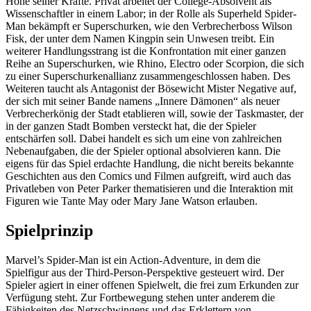
Höhe seiner Kräfte. Privat arbeitet der College-Absolvent als
Wissenschaftler in einem Labor; in der Rolle als Superheld Spider-
Man bekämpft er Superschurken, wie den Verbrecherboss Wilson
Fisk, der unter dem Namen Kingpin sein Unwesen treibt. Ein
weiterer Handlungsstrang ist die Konfrontation mit einer ganzen
Reihe an Superschurken, wie Rhino, Electro oder Scorpion, die sich
zu einer Superschurkenallianz zusammengeschlossen haben. Des
Weiteren taucht als Antagonist der Bösewicht Mister Negative auf,
der sich mit seiner Bande namens „Innere Dämonen“ als neuer
Verbrecherkönig der Stadt etablieren will, sowie der Taskmaster, der
in der ganzen Stadt Bomben versteckt hat, die der Spieler
entschärfen soll. Dabei handelt es sich um eine von zahlreichen
Nebenaufgaben, die der Spieler optional absolvieren kann. Die
eigens für das Spiel erdachte Handlung, die nicht bereits bekannte
Geschichten aus den Comics und Filmen aufgreift, wird auch das
Privatleben von Peter Parker thematisieren und die Interaktion mit
Figuren wie Tante May oder Mary Jane Watson erlauben.
Spielprinzip
Marvel’s Spider-Man ist ein Action-Adventure, in dem die
Spielfigur aus der Third-Person-Perspektive gesteuert wird. Der
Spieler agiert in einer offenen Spielwelt, die frei zum Erkunden zur
Verfügung steht. Zur Fortbewegung stehen unter anderem die
Fähigkeiten des Netzschwingens und das Erklettern von