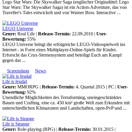
Lego Star Wars: Die Skywalker Saga (englischer Originaltitel: Lego
Star Wars: The Skywalker Saga) ist ein Action-Adventure, das von
Traveller's Tales entwickelt und von Warner Bros. Interactive ...
LEGO Universe
Genre:
Real Life |
Release-Termin:
22.09.2010 |
User-
Bewertung:
55%
LEGO Universe bringt die erfolgreiche LEGO-Videospielwelt ins
Internet - in Form eines Multiplayer-Online-Spiels für Kinder.
Erforscht das Crux-Sternensystem und beteiligt Euch am Kampf
gegen das ...
Screenshots
News
Life is feudal
Genre:
MMORPG |
Release-Termin:
4. Quartal 2015 |
PC
|
User-
Bewertung:
92%
Unendliche Möglichkeiten des Terraforming, uneingeschränktes
Bauen und Crafting, eine ca. 450 km² große Welt zum Erkunden mit
unterschiedlichen Klimazonen und Landschaften, open-PvP und ...
Life is Strange
Genre:
Role-playing (RPG) |
Release-Termin:
30.01.2015 |