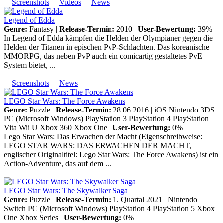
Screenshots
Videos
News
Legend of Edda
Genre:
Fantasy |
Release-Termin:
2010 |
User-Bewertung:
39%
In Legend of Edda kämpfen die Helden der Olympianer gegen die
Helden der Titanen in epischen PvP-Schlachten. Das koreanische
MMORPG, das neben PvP auch ein comicartig gestaltetes PvE
System bietet, ...
Screenshots
News
LEGO Star Wars: The Force Awakens
Genre:
Puzzle |
Release-Termin:
28.06.2016 |
iOS
Nintendo 3DS
PC (Microsoft Windows)
PlayStation 3
PlayStation 4
PlayStation
Vita
Wii U
Xbox 360
Xbox One
|
User-Bewertung:
0%
Lego Star Wars: Das Erwachen der Macht (Eigenschreibweise:
LEGO STAR WARS: DAS ERWACHEN DER MACHT,
englischer Originaltitel: Lego Star Wars: The Force Awakens) ist ein
Action-Adventure, das auf dem ...
LEGO Star Wars: The Skywalker Saga
Genre:
Puzzle |
Release-Termin:
1. Quartal 2021 |
Nintendo
Switch
PC (Microsoft Windows)
PlayStation 4
PlayStation 5
Xbox
One
Xbox Series
|
User-Bewertung:
0%