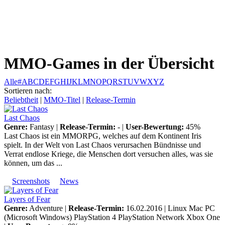
Weiteres
MMO-Games in der Übersicht
Follow us
Alle
#
A
B
C
D
E
F
G
H
I
J
K
L
M
N
O
P
Q
R
S
T
U
V
W
X
Y
Z
Sortieren nach:
Beliebtheit
|
MMO-Titel
|
Release-Termin
Last Chaos
Genre:
Fantasy |
Release-Termin:
- |
User-Bewertung:
45%
Last Chaos ist ein MMORPG, welches auf dem Kontinent Iris
spielt. In der Welt von Last Chaos verursachen Bündnisse und
Verrat endlose Kriege, die Menschen dort versuchen alles, was sie
Anmelden
können, um das ...
Screenshots
News
Layers of Fear
Genre:
Adventure |
Release-Termin:
16.02.2016 |
Linux
Mac
PC
(Microsoft Windows)
PlayStation 4
PlayStation Network
Xbox One