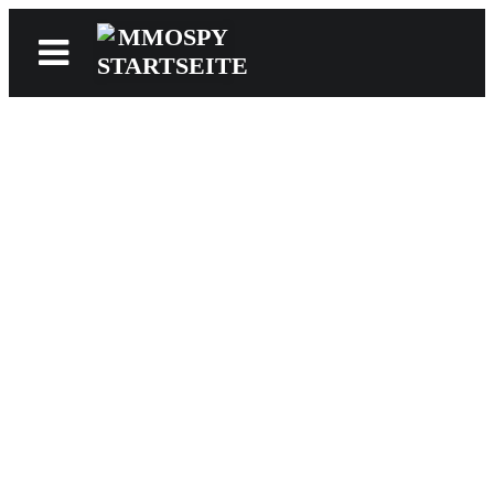
News
Reviews
Games
Videos
MMOwiki