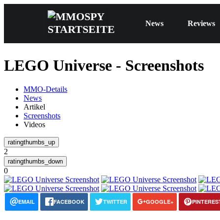
News
Reviews
LEGO Universe - Screenshots
MMO-Details
News
Artikel
Screenshots
Videos
2
0
EMAIL
FACEBOOK
TWITTER
GOOGLE+
PINTERES