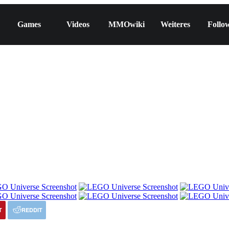
Games
Videos
MMOwiki
Weiteres
Follo
T
REDDIT