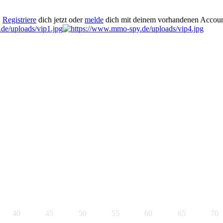
.
Registriere
dich jetzt oder
melde
dich mit deinem vorhandenen Accoun
40
45
50
55
60
65
70