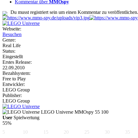
Kommentar über
MMOspy
Du musst registriert sein um einen Kommentar zu veröffentlichen
Webseite:
Besuchen
Genre:
Real Life
Status:
Eingestellt
Erstes Release:
22.09.2010
Bezahlsystem:
Free to Play
Entwickler:
LEGO Group
Publisher:
LEGO Group
LEGO Universe
MMOspy
55
100
User
Spielwertung
55%
5
10
15
20
25
30
35