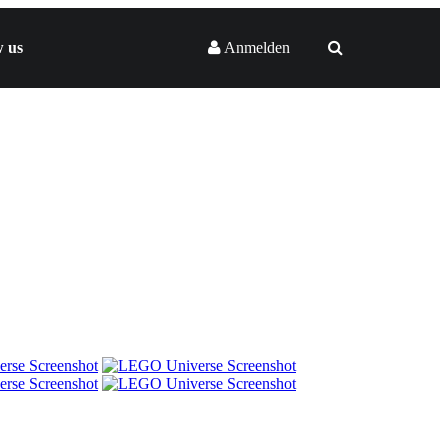
w us
Anmelden