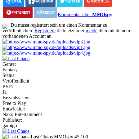
EMAIL
FACEBOOK
TWITTER
GOOGLE+
PINTEREST
REDDIT
Kommentar über
MMOspy
Du musst registriert sein um einen Kommentar zu
veröffentlichen.
Registriere
dich jetzt oder
melde
dich mit deinem
vorhandenen Account an.
Genre:
Fantasy
Status:
Veröffentlicht
PVP:
Ja
Bezahlsystem:
Free to Play
Entwickler:
Nako Entertainment
Publisher:
gamigo
Last Chaos
MMOspy
45
100