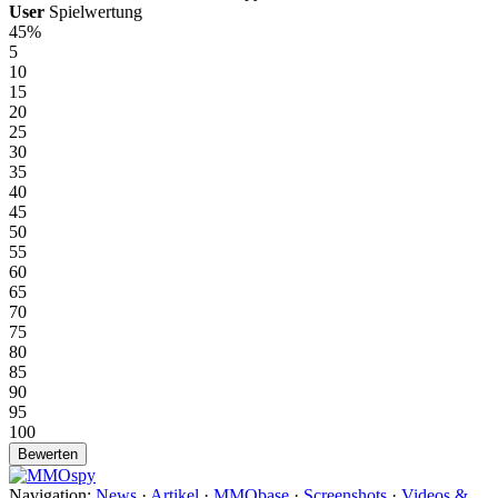
User
Spielwertung
45%
5
10
15
20
25
30
35
40
45
50
55
60
65
70
75
80
85
90
95
100
Navigation:
News
·
Artikel
·
MMObase
·
Screenshots
·
Videos &