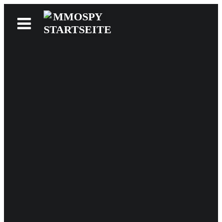
News
Reviews
Games
Videos
MMOwiki