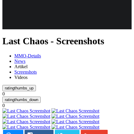
Weiteres
Last Chaos - Screenshots
Follow us
MMO-Details
News
Artikel
Screenshots
Videos
0
Anmelden
0