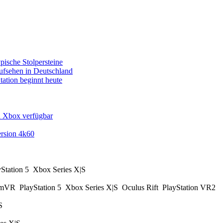
pische Stolpersteine
fsehen in Deutschland
tation beginnt heute
d Xbox verfügbar
rsion 4k60
yStation 5
Xbox Series X|S
amVR
PlayStation 5
Xbox Series X|S
Oculus Rift
PlayStation VR2
|S