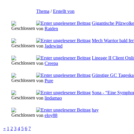
Thema
/
Erstellt von
Gigantische Pilzwolke
von
Raiden
Mech Warrior bald fer
von
Jadewind
Lineage II Client Onl
von
Creepa
Günstige GC Tageska
von
Pure
Sona - “Eine Symphon
von
lindamao
hay
von
eloy88
«
1
2
3
4
5
6
7