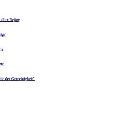
 über Bejing
tig?
ine
rte
ie der Gerechtigkeit”