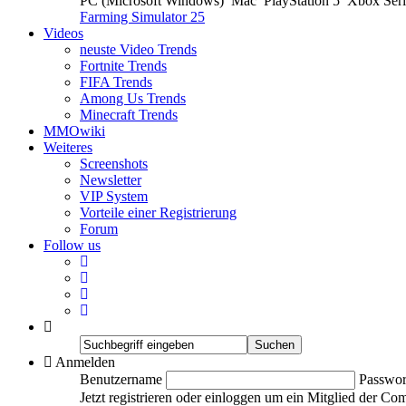
PC (Microsoft Windows)
Mac
PlayStation 5
Xbox Ser
Farming Simulator 25
Videos
neuste Video Trends
Fortnite Trends
FIFA Trends
Among Us Trends
Minecraft Trends
MMOwiki
Weiteres
Screenshots
Newsletter
VIP System
Vorteile einer Registrierung
Forum
Follow us
Anmelden
Benutzername
Passwor
Jetzt registrieren oder einloggen um ein Mitglied der C