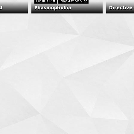
Oculus Rift
PlayStation VR2
d
Phasmophobia
Directive