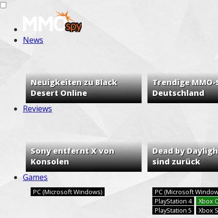
News
Neuigkeiten zu Black
Trendige MMO-S
Desert Online
Deutschland
Reviews
Sony entfernt X von
Dead by Dayligh
Konsolen
sind zurück
Games
PC (Microsoft Windows)
PC (Microsoft Windo
PlayStation 4
Xbox 
PlayStation 5
Xbox S