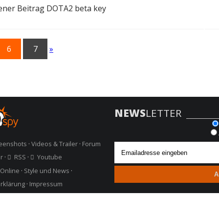
DOTA2 beta key
6
7
»
ste)
NEWS
LETTER
eenshots
·
Videos & Trailer
·
Forum
r
·
RSS
·
Youtube
Online
·
Style und News
·
rklärung
·
Impressum