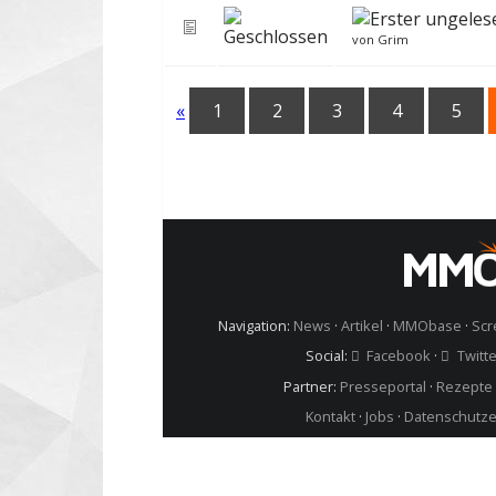
von
Grim
«
1
2
3
4
5
Zurzeit aktive Benutzer (0 Registrierte, 0 Gä
Navigation:
News
·
Artikel
·
MMObase
·
Scr
Social:
Facebook
·
Twitte
Partner:
Presseportal
·
Rezepte 
Kontakt
·
Jobs
·
Datenschutze