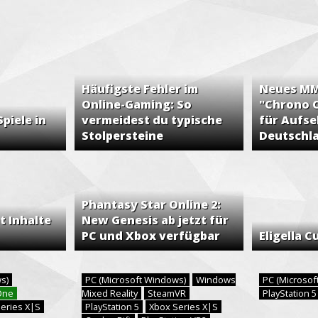
Häufigste Fehler im
Neues MMO
Online-Gaming: So
"Chrono 
piele in
vermeidest du typische
für Aufse
Stolpersteine
Deutschl
Phantasy Star Online 2:
t Inhalte
New Genesis ab jetzt für
PC und Xbox verfügbar
Eligella C
ws)
PC (Microsoft Windows)
Windows
PC (Microso
One
Mixed Reality
SteamVR
PlayStation 
eries X|S
PlayStation 5
Xbox Series X|S