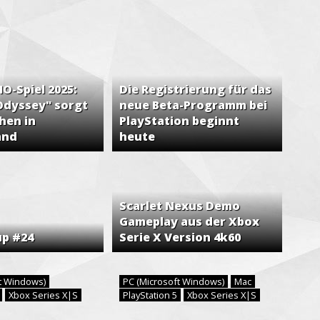
-Spiel 2025:
Die Registrierung für das
Odyssey" sorgt
neue Beta-Programm bei
hen in
PlayStation beginnt
and
heute
Scarlet Nexus Demo
Gameplay aus der Xbox
up #24
Serie X Version 4k60
ft Windows)
PC (Microsoft Windows)
Mac
5
Xbox Series X|S
PlayStation 5
Xbox Series X|S