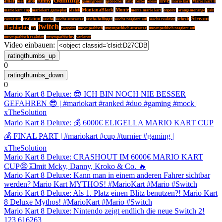
live
funny
amar
fabo
beef
gamingroom
gebrochen
haha
henke
knossi
mario kart
Mario Kart 8
MontanaBlack
Monte
mario kart cup
mariokart gameplay
Mehdi
monte mario kart
onpoint
orangemorange
pain
reaktion
Stream
rastet aus
sascha
sascha ausraster
sascha hellinger
sascha reagiert auf
sascha reaktion
schreit
twitch
Highlights
TV
twopoint
unsympathisch
unsympathisch ausraster
unsympathisch reagiert auf
unsympathisch reaktion
unsympathischtv
verloren
Video einbauen:
0
0
Mario Kart 8 Deluxe: 😎 ICH BIN NOCH NIE BESSER
GEFAHREN 😎 | #mariokart #ranked #duo #gaming #mock |
xTheSolution
Mario Kart 8 Deluxe: 💰 6000€ ELIGELLA MARIO KART CUP
💰 FINAL PART | #mariokart #cup #turnier #gaming |
xTheSolution
Mario Kart 8 Deluxe: CRASHOUT IM 6000€ MARIO KART
CUP😡💵mit Mcky, Danny, Kroko & Co. 🔥
Mario Kart 8 Deluxe: Kann man in einem anderen Fahrer sichtbar
werden? Mario Kart MYTHOS! #MarioKart #Mario #Switch
Mario Kart 8 Deluxe: Als 1. Platz einen Blitz benutzen?! Mario Kart
8 Deluxe Mythos! #MarioKart #Mario #Switch
Mario Kart 8 Deluxe: Nintendo zeigt endlich die neue Switch 2!
1
2
3
61
62
63