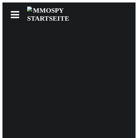
News
Reviews
Games
Videos
MMOwiki