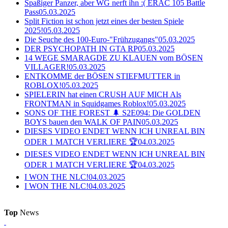
Spaßiger Panzer, aber WG nerft ihn :( ERAC 105 Battle
Pass
05.03.2025
Split Fiction ist schon jetzt eines der besten Spiele
2025!
05.03.2025
Die Seuche des 100-Euro-"Frühzugangs"
05.03.2025
DER PSYCHOPATH IN GTA RP
05.03.2025
14 WEGE SMARAGDE ZU KLAUEN vom BÖSEN
VILLAGER!
05.03.2025
ENTKOMME der BÖSEN STIEFMUTTER in
ROBLOX!
05.03.2025
SPIELERIN hat einen CRUSH AUF MICH Als
FRONTMAN in Squidgames Roblox!
05.03.2025
SONS OF THE FOREST 🌲 S2E094: Die GOLDEN
BOYS bauen den WALK OF PAIN
05.03.2025
DIESES VIDEO ENDET WENN ICH UNREAL BIN
ODER 1 MATCH VERLIERE 🏆
04.03.2025
DIESES VIDEO ENDET WENN ICH UNREAL BIN
ODER 1 MATCH VERLIERE 🏆
04.03.2025
I WON THE NLC!
04.03.2025
I WON THE NLC!
04.03.2025
Top
News