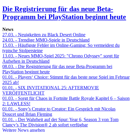
Die Registrierung für das neue Beta-
Programm bei PlayStation beginnt heute
News
27.03.
- Neuigkeiten zu Black Desert Online
24.03.
- Trendige MMO-Spiele in Deutschland
15.03.
- Häufigste Fehler im Online-Gaming: So vermeidest du
typische Stolpersteine
13.03.
- Neues MMO-Spiel 2025: "Chrono Odyssey" sorgt für
Aufsehen in Deutschland
08.03.
- Die Registrierung für das neue Beta-Programm bei
PlayStation beginnt heute
01.01.
- Players‘ Choice: Stimmt für das beste neue Spiel im Februar
2025 ab!
01.01.
- SIX INVITATIONAL 25: AFTERMOVIE
VERÖFFENTLICHT
01.03.
- Sorgt für Chaos in Fortnite Battle Royale Kapitel 6 – Saison
2: LAWLESS!
01.01.
- Sony’s Creator to Creator: Ein Gespräch mit Nicolas
Doucet und Brian Fleming
01.01.
- Der Wahrheit auf der Spur: Year 6, Season 3 von Tom
Clancy’s The Division® 2 ab sofort verfügbar
Weitere News ansehen