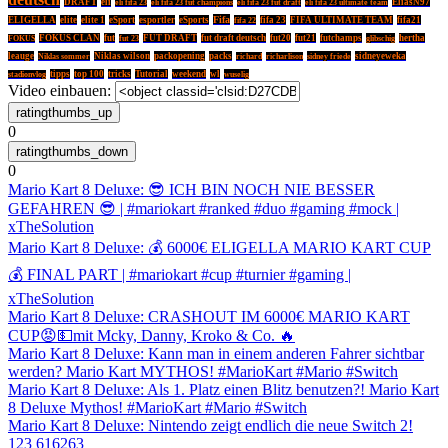
DRAFT
eli
EliasN97
eli fifa 23
eli fifa 23 fut champions
eli fifa 23 fut draft
eli fifa 23 ultimate team
Fifa
ELIGELLA
elite
elite 1
eSport
esportler
eSports
fifa 22
fifa 23
FIFA ULTIMATE TEAM
fifa21
FOKUS CLAN
fut
FUT DRAFT
fut draft deutsch
fut20
fut21
futchamps
glibschig
hertha
FOKUS
fut 23
leauge
Niklas sommer
Niklas wilson
packopening
packs
sidney friede
sidneyeweka
richard
richarlison
tipps
top 100
tricks
Tutorial
weekend
wl
wuselig
stadionvlog
Video einbauen:
0
0
Mario Kart 8 Deluxe: 😎 ICH BIN NOCH NIE BESSER
GEFAHREN 😎 | #mariokart #ranked #duo #gaming #mock |
xTheSolution
Mario Kart 8 Deluxe: 💰 6000€ ELIGELLA MARIO KART CUP
💰 FINAL PART | #mariokart #cup #turnier #gaming |
xTheSolution
Mario Kart 8 Deluxe: CRASHOUT IM 6000€ MARIO KART
CUP😡💵mit Mcky, Danny, Kroko & Co. 🔥
Mario Kart 8 Deluxe: Kann man in einem anderen Fahrer sichtbar
werden? Mario Kart MYTHOS! #MarioKart #Mario #Switch
Mario Kart 8 Deluxe: Als 1. Platz einen Blitz benutzen?! Mario Kart
8 Deluxe Mythos! #MarioKart #Mario #Switch
Mario Kart 8 Deluxe: Nintendo zeigt endlich die neue Switch 2!
1
2
3
61
62
63