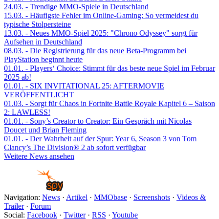
24.03.
- Trendige MMO-Spiele in Deutschland
15.03.
- Häufigste Fehler im Online-Gaming: So vermeidest du
typische Stolpersteine
13.03.
- Neues MMO-Spiel 2025: "Chrono Odyssey" sorgt für
Aufsehen in Deutschland
08.03.
- Die Registrierung für das neue Beta-Programm bei
PlayStation beginnt heute
01.01.
- Players‘ Choice: Stimmt für das beste neue Spiel im Februar
2025 ab!
01.01.
- SIX INVITATIONAL 25: AFTERMOVIE
VERÖFFENTLICHT
01.03.
- Sorgt für Chaos in Fortnite Battle Royale Kapitel 6 – Saison
2: LAWLESS!
01.01.
- Sony’s Creator to Creator: Ein Gespräch mit Nicolas
Doucet und Brian Fleming
01.01.
- Der Wahrheit auf der Spur: Year 6, Season 3 von Tom
Clancy’s The Division® 2 ab sofort verfügbar
Weitere News ansehen
Navigation:
News
·
Artikel
·
MMObase
·
Screenshots
·
Videos &
Trailer
·
Forum
Social:
Facebook
·
Twitter
·
RSS
·
Youtube