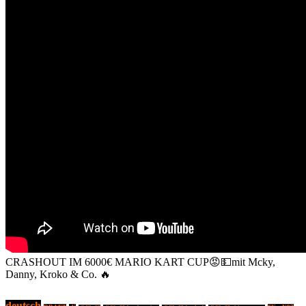
CRASHOUT IM 6000€ MARIO KART CUP😡💵mit Mcky,
Danny, Kroko & Co. 🔥
deutsch