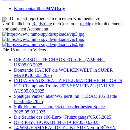
Kommentar über
MMOspy
Du musst registriert sein um einen Kommentar zu
veröffentlichen.
Registriere
dich jetzt oder
melde
dich mit deinem
vorhandenen Account an.
Die 15 neuesten Videos
DIE ABSOLUTE CHAOS FOLGE - (AMONG
US)
05.03.2025
Domtendo HACKT die WOLKENWELT in SUPER
MARIO!
05.03.2025
INDIA VS AUSTRALIA FULL MATCH HIGHLIGHTS
ICC Champions Trophy 2025 SEMI FINAL | IND VS
AUS
05.03.2025
Spaßiger Panzer, aber WG nerft ihn :( ERAC 105 Battle
Pass
05.03.2025
Split Fiction ist schon jetzt eines der besten Spiele
2025!
05.03.2025
Die Seuche des 100-Euro-"Frühzugangs"
05.03.2025
DER PSYCHOPATH IN GTA RP
05.03.2025
14 WEGE SMARAGDE ZU KLAUEN vom BÖSEN