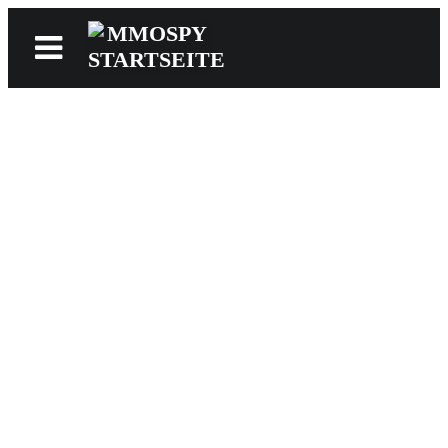
News
Reviews
Games
Videos
MMOwiki