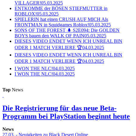
VILLAGER!
05.03.2025
ENTKOMME der BÖSEN STIEFMUTTER in
ROBLOX!
05.03.2025
SPIELERIN hat einen CRUSH AUF MICH Als
FRONTMAN in Squidgames Roblox!
05.03.2025
SONS OF THE FOREST 🌲 S2E094: Die GOLDEN
BOYS bauen den WALK OF PAIN
05.03.2025
DIESES VIDEO ENDET WENN ICH UNREAL BIN
ODER 1 MATCH VERLIERE 🏆
04.03.2025
DIESES VIDEO ENDET WENN ICH UNREAL BIN
ODER 1 MATCH VERLIERE 🏆
04.03.2025
I WON THE NLC!
04.03.2025
I WON THE NLC!
04.03.2025
Top
News
Die Registrierung für das neue Beta-
Programm bei PlayStation beginnt heute
News
27.03.
- Neuigkeiten zu Black Desert Online