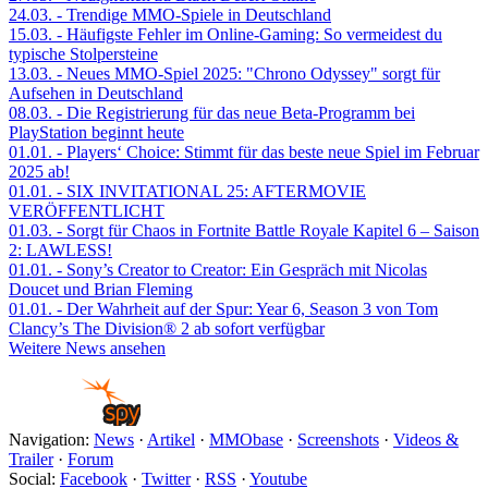
24.03.
- Trendige MMO-Spiele in Deutschland
15.03.
- Häufigste Fehler im Online-Gaming: So vermeidest du
typische Stolpersteine
13.03.
- Neues MMO-Spiel 2025: "Chrono Odyssey" sorgt für
Aufsehen in Deutschland
08.03.
- Die Registrierung für das neue Beta-Programm bei
PlayStation beginnt heute
01.01.
- Players‘ Choice: Stimmt für das beste neue Spiel im Februar
2025 ab!
01.01.
- SIX INVITATIONAL 25: AFTERMOVIE
VERÖFFENTLICHT
01.03.
- Sorgt für Chaos in Fortnite Battle Royale Kapitel 6 – Saison
2: LAWLESS!
01.01.
- Sony’s Creator to Creator: Ein Gespräch mit Nicolas
Doucet und Brian Fleming
01.01.
- Der Wahrheit auf der Spur: Year 6, Season 3 von Tom
Clancy’s The Division® 2 ab sofort verfügbar
Weitere News ansehen
Navigation:
News
·
Artikel
·
MMObase
·
Screenshots
·
Videos &
Trailer
·
Forum
Social:
Facebook
·
Twitter
·
RSS
·
Youtube