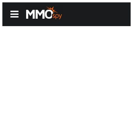
News
Reviews
Games
Videos
MMOwiki