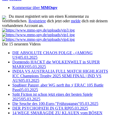
Kommentar über
MMOspy
Du musst registriert sein um einen Kommentar zu
veröffentlichen.
Registriere
dich jetzt oder
melde
dich mit deinem
vorhandenen Account an.
Die 15 neuesten Videos
DIE ABSOLUTE CHAOS FOLGE - (AMONG
US)
05.03.2025
Domtendo HACKT die WOLKENWELT in SUPER
MARIO!
05.03.2025
INDIA VS AUSTRALIA FULL MATCH HIGHLIGHTS
ICC Champions Trophy 2025 SEMI FINAL | IND VS
AUS
05.03.2025
Spaßiger Panzer, aber WG nerft ihn :( ERAC 105 Battle
Pass
05.03.2025
Split Fiction ist schon jetzt eines der besten Spiele
2025!
05.03.2025
Die Seuche des 100-Euro-"Frühzugangs"
05.03.2025
DER PSYCHOPATH IN GTA RP
05.03.2025
14 WEGE SMARAGDE ZU KLAUEN vom BÖSEN