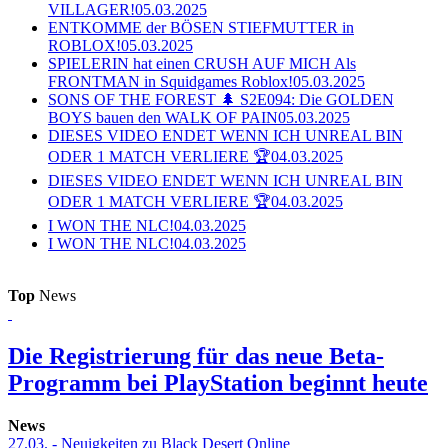
VILLAGER!
05.03.2025
ENTKOMME der BÖSEN STIEFMUTTER in
ROBLOX!
05.03.2025
SPIELERIN hat einen CRUSH AUF MICH Als
FRONTMAN in Squidgames Roblox!
05.03.2025
SONS OF THE FOREST 🌲 S2E094: Die GOLDEN
BOYS bauen den WALK OF PAIN
05.03.2025
DIESES VIDEO ENDET WENN ICH UNREAL BIN
ODER 1 MATCH VERLIERE 🏆
04.03.2025
DIESES VIDEO ENDET WENN ICH UNREAL BIN
ODER 1 MATCH VERLIERE 🏆
04.03.2025
I WON THE NLC!
04.03.2025
I WON THE NLC!
04.03.2025
Top
News
Die Registrierung für das neue Beta-
Programm bei PlayStation beginnt heute
News
27.03.
- Neuigkeiten zu Black Desert Online