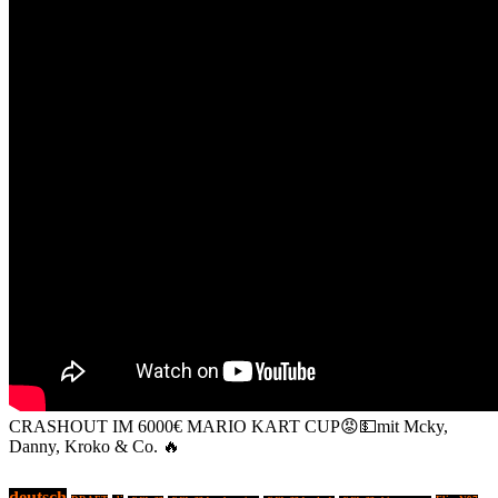
CRASHOUT IM 6000€ MARIO KART CUP😡💵mit Mcky,
Danny, Kroko & Co. 🔥
deutsch