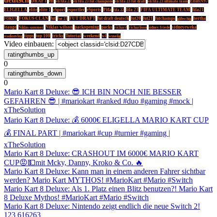
DRAFT
eli
EliasN97
eli fifa 23
eli fifa 23 fut champions
eli fifa 23 fut draft
eli fifa 23 ultimate team
Fifa
ELIGELLA
elite
elite 1
eSport
esportler
eSports
fifa 22
fifa 23
FIFA ULTIMATE TEAM
fifa21
FOKUS CLAN
fut
FUT DRAFT
fut draft deutsch
fut20
fut21
futchamps
glibschig
hertha
FOKUS
fut 23
leauge
Niklas sommer
Niklas wilson
packopening
packs
sidney friede
sidneyeweka
richard
richarlison
tipps
top 100
tricks
Tutorial
weekend
wl
wuselig
stadionvlog
Video einbauen:
0
0
Mario Kart 8 Deluxe: 😎 ICH BIN NOCH NIE BESSER
GEFAHREN 😎 | #mariokart #ranked #duo #gaming #mock |
xTheSolution
Mario Kart 8 Deluxe: 💰 6000€ ELIGELLA MARIO KART CUP
💰 FINAL PART | #mariokart #cup #turnier #gaming |
xTheSolution
Mario Kart 8 Deluxe: CRASHOUT IM 6000€ MARIO KART
CUP😡💵mit Mcky, Danny, Kroko & Co. 🔥
Mario Kart 8 Deluxe: Kann man in einem anderen Fahrer sichtbar
werden? Mario Kart MYTHOS! #MarioKart #Mario #Switch
Mario Kart 8 Deluxe: Als 1. Platz einen Blitz benutzen?! Mario Kart
8 Deluxe Mythos! #MarioKart #Mario #Switch
Mario Kart 8 Deluxe: Nintendo zeigt endlich die neue Switch 2!
1
2
3
61
62
63